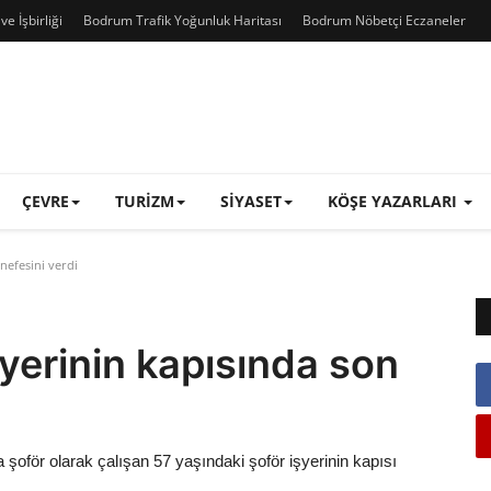
e İşbirliği
Bodrum Trafik Yoğunluk Haritası
Bodrum Nöbetçi Eczaneler
ÇEVRE
TURIZM
SIYASET
KÖŞE YAZARLARI
nefesini verdi
 yerinin kapısında son
 şoför olarak çalışan 57 yaşındaki şoför işyerinin kapısı