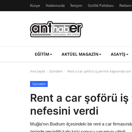
Künye
Hakkımızda
İletişim
Gizlilik Politikası
Reklam v
EĞITIM
AKTÜEL MAGAZIN
ASAYIŞ
Ana Sayfa
Gündem
Rent a car şoförü iş yerinin kapısında son 
Gündem
Rent a car şoförü iş
nefesini verdi
Muğla’nın Bodrum ilçesindeki bir rent a car firmasında
önünde geçirdiği kalp krizi sonucu yaşamını yitirdi.