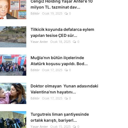
Cengiz Holding Yaşar Anter’e 10
milyon TL. tazminat dav...
Editör
Ocak 19, 2025
0
Tilkicik koyunda defalarca eylem
yapılan tesise ÇED sür...
Yasar Anter
Ocak 18, 2025
0
Muğla’nın bütün ilçelerinde
Atatürk koşusu yapıldı. Bod...
Editör
Ocak 17, 2025
0
Doktor olmayan Yunan adasındaki
Valentina’nın hayatını...
Editör
Ocak 17, 2025
0
Turgutreis liman şantiyesinde
ortalık karıştı, bariyerl...
Yasar Anter
Ocak 15, 2025
0