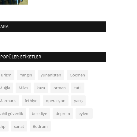
ARA
POPÜLER ETIKETLER
Turizm
Yangın
yunanistan
Göçmen
Muğla
Milas
kaza
orman
tatil
Marmaris
fethiye
operasyon
yarış
sahil güvenlik
belediye
deprem
eylem
chp
sanat
Bodrum