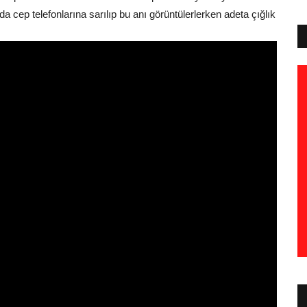
a cep telefonlarına sarılıp bu anı görüntülerlerken adeta çığlık