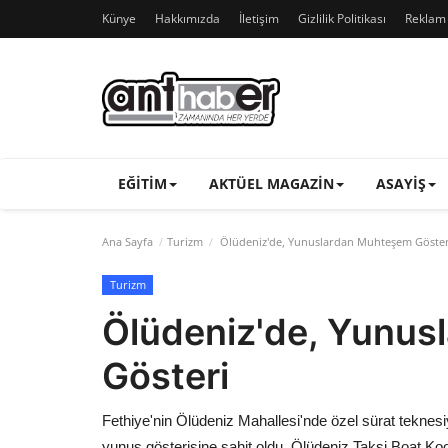
Künye
Hakkımızda
İletişim
Gizlilik Politikası
Reklam v
EĞITIM
AKTÜEL MAGAZIN
ASAYIŞ
Ana Sayfa
Turizm
Ölüdeniz'de, Yunuslardan Muhteşem Göster
Turizm
Ölüdeniz'de, Yunu
Gösteri
Fethiye'nin Ölüdeniz Mahallesi'nde özel sürat teknesi
yunus gösterisine şahit oldu. Ölüdeniz Taksi Boat Ko