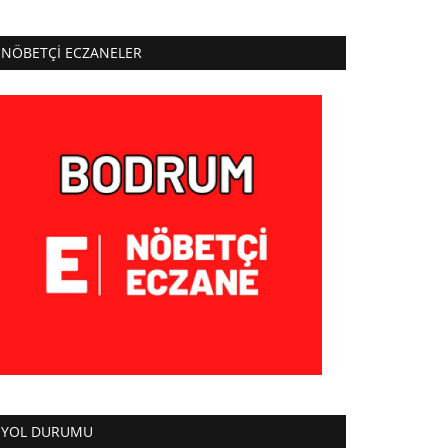
NÖBETÇI ECZANELER
YOL DURUMU