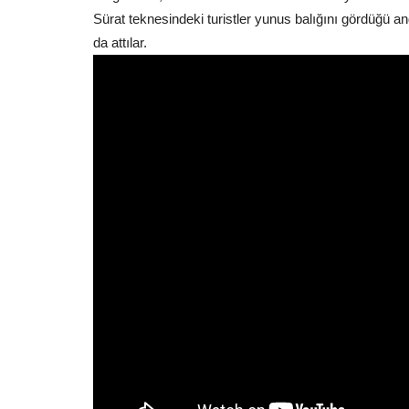
Sürat teknesindeki turistler yunus balığını gördüğü and
da attılar.