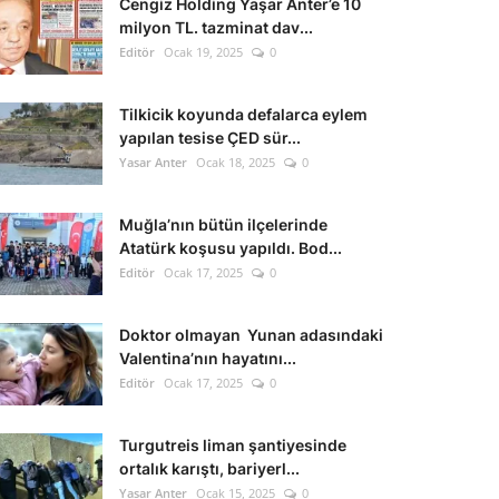
Cengiz Holding Yaşar Anter’e 10
milyon TL. tazminat dav...
Editör
Ocak 19, 2025
0
Tilkicik koyunda defalarca eylem
yapılan tesise ÇED sür...
Yasar Anter
Ocak 18, 2025
0
Muğla’nın bütün ilçelerinde
Atatürk koşusu yapıldı. Bod...
Editör
Ocak 17, 2025
0
Doktor olmayan Yunan adasındaki
Valentina’nın hayatını...
Editör
Ocak 17, 2025
0
Turgutreis liman şantiyesinde
ortalık karıştı, bariyerl...
Yasar Anter
Ocak 15, 2025
0