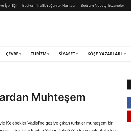
e İşbirliği
Bodrum Trafik Yoğunluk Haritası
Bodrum Nöbetçi Eczaneler
ÇEVRE
TURIZM
SIYASET
KÖŞE YAZARLARI
i
slardan Muhteşem
yle Kelebekler Vadisi’ne geziye çıkan turistler muhteşem bir
operatifi başkanı kaptan Şaban Tokgöz’ün teknesiyle Belcekız