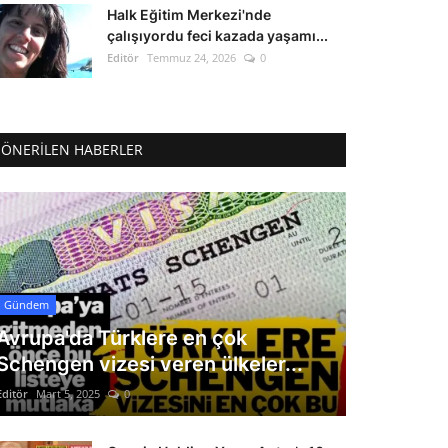
Halk Eğitim Merkezi'nde
çalışıyordu feci kazada yaşamı...
Editör
Temmuz 24, 2026
0
ÖNERILEN HABERLER
Gündem
Avrupa'da Türklere en çok
Schengen vizesi veren ülkeler...
Editör
Mart 5, 2025
0