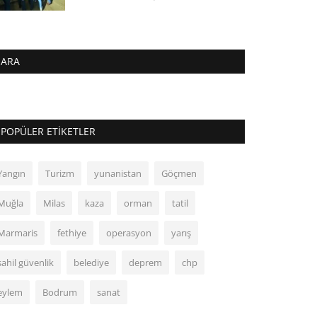
ARA
POPÜLER ETIKETLER
Yangın
Turizm
yunanistan
Göçmen
Muğla
Milas
kaza
orman
tatil
Marmaris
fethiye
operasyon
yarış
sahil güvenlik
belediye
deprem
chp
eylem
Bodrum
sanat