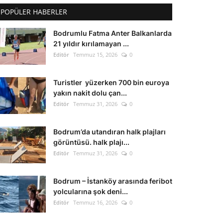
POPÜLER HABERLER
Bodrumlu Fatma Anter Balkanlarda
21 yıldır kırılamayan ...
Editör
Temmuz 15, 2026
0
Turistler yüzerken 700 bin euroya
yakın nakit dolu çan...
Editör
Temmuz 31, 2026
0
Bodrum’da utandıran halk plajları
görüntüsü. halk plajı...
Editör
Temmuz 31, 2026
0
Bodrum – İstanköy arasında feribot
yolcularına şok deni...
Editör
Temmuz 16, 2026
0