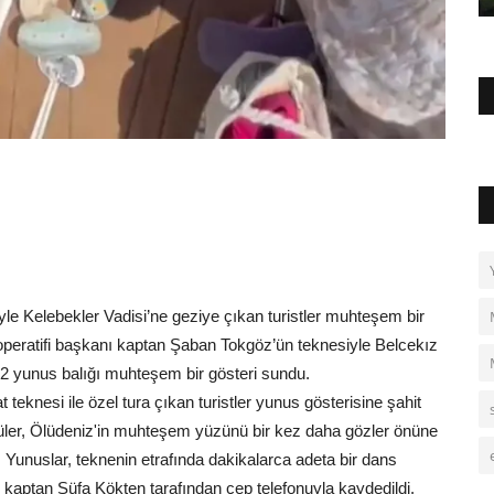
yle Kelebekler Vadisi’ne geziye çıkan turistler muhteşem bir
operatifi başkanı kaptan Şaban Tokgöz’ün teknesiyle Belcekız
e 2 yunus balığı muhteşem bir gösteri sundu.
teknesi ile özel tura çıkan turistler yunus gösterisine şahit
tüler, Ölüdeniz'in muhteşem yüzünü bir kez daha gözler önüne
 Yunuslar, teknenin etrafında dakikalarca adeta bir dans
 kaptan Süfa Kökten tarafından cep telefonuyla kaydedildi.