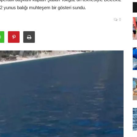
e 2 yunus balığı muhteşem bir gösteri sundu.
0