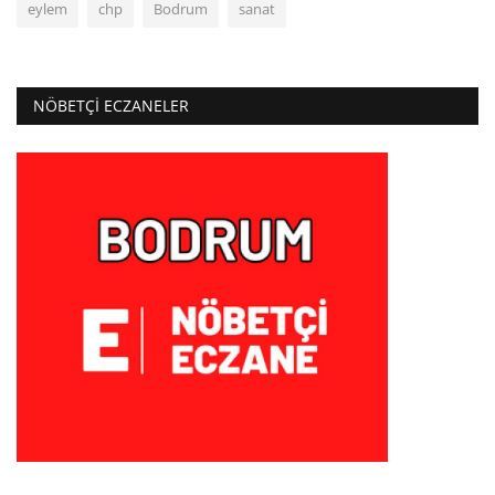
eylem
chp
Bodrum
sanat
NÖBETÇI ECZANELER