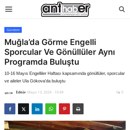
Gündem
Künye
Muğla’da Görme Engelli
Sporcular Ve Gönüllüler Aynı
Eğitim
Programda Buluştu
Aktüel Magazin
10-16 Mayıs Engelliler Haftası kapsamında gönüllüler, sporcular
ve aileler Ula Gökova’da buluştu
Hakkımızda
Editör
Mayıs 13, 2026 - 10:49
0
İletişim
Asayiş
Çevre