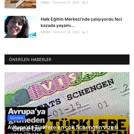
Editör
Temmuz 31, 2026
0
Halk Eğitim Merkezi'nde çalışıyordu feci
kazada yaşamı...
Editör
Temmuz 24, 2026
0
ÖNERILEN HABERLER
Gündem
Avrupa'da Türklere en çok Schengen vizesi