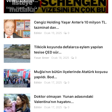
veren ülkeler...
Editör
Mart 5, 2025
0
Cengiz Holding Yaşar Anter’e 10 milyon TL.
tazminat dav...
Editör
Ocak 19, 2025
0
Tilkicik koyunda defalarca eylem yapılan
tesise ÇED sür...
Yasar Anter
Ocak 18, 2025
0
Muğla’nın bütün ilçelerinde Atatürk koşusu
yapıldı. Bod...
Editör
Ocak 17, 2025
0
Doktor olmayan Yunan adasındaki
Valentina’nın hayatını...
Editör
Ocak 17, 2025
0