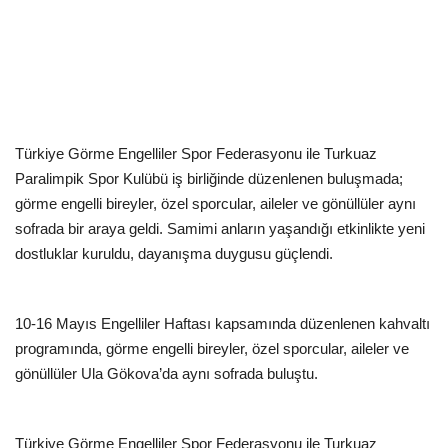
Kültür Sanat Tarih
Sağlık
Ekonomi
Türkiye Görme Engelliler Spor Federasyonu ile Turkuaz
Gündem
Paralimpik Spor Kulübü iş birliğinde düzenlenen buluşmada;
görme engelli bireyler, özel sporcular, aileler ve gönüllüler aynı
Dünya
sofrada bir araya geldi. Samimi anların yaşandığı etkinlikte yeni
dostluklar kuruldu, dayanışma duygusu güçlendi.
10-16 Mayıs Engelliler Haftası kapsamında düzenlenen kahvaltı
programında, görme engelli bireyler, özel sporcular, aileler ve
gönüllüler Ula Gökova’da aynı sofrada buluştu.
Türkiye Görme Engelliler Spor Federasyonu ile Turkuaz