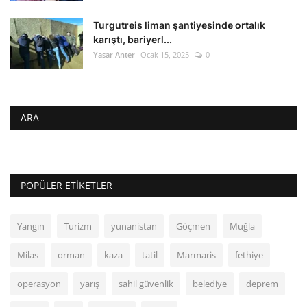
Turgutreis liman şantiyesinde ortalık
karıştı, bariyerl...
Yasar Anter
Ocak 15, 2025
0
ARA
POPÜLER ETIKETLER
Yangın
Turizm
yunanistan
Göçmen
Muğla
Milas
orman
kaza
tatil
Marmaris
fethiye
operasyon
yarış
sahil güvenlik
belediye
deprem