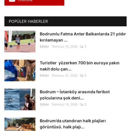
POPÜLER HABERLER
Bodrumlu Fatma Anter Balkanlarda 21 yıldır
kırılamayan ...
Editör
Temmuz 15, 2026
0
Turistler yüzerken 700 bin euroya yakın
nakit dolu çan...
Editör
Temmuz 31, 2026
0
Bodrum – İstanköy arasında feribot
yolcularına şok deni...
Editör
Temmuz 16, 2026
0
Bodrum’da utandıran halk plajları
görüntüsü. halk plajı...