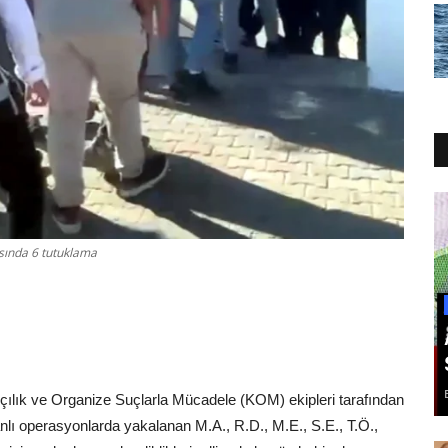
asında 6 tutuklama
ılık ve Organize Suçlarla Mücadele (KOM) ekipleri tarafından
nlı operasyonlarda yakalanan M.A., R.D., M.E., S.E., T.Ö.,