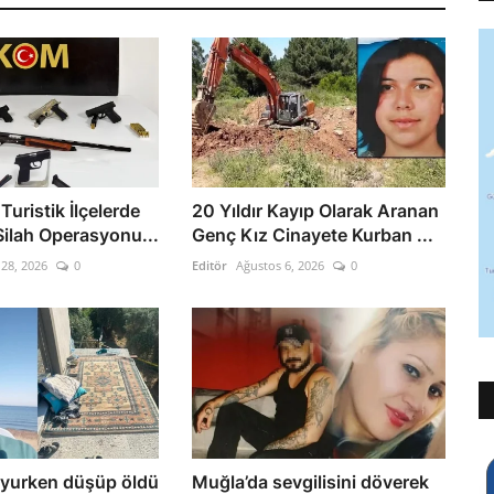
uristik İlçelerde
20 Yıldır Kayıp Olarak Aranan
Silah Operasyonu...
Genç Kız Cinayete Kurban ...
28, 2026
0
Editör
Ağustos 6, 2026
0
yurken düşüp öldü
Muğla’da sevgilisini döverek