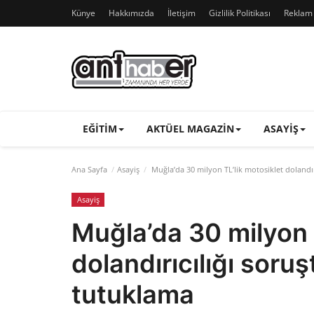
Künye
Hakkımızda
İletişim
Gizlilik Politikası
Reklam v
EĞITIM
AKTÜEL MAGAZIN
ASAYIŞ
Ana Sayfa
Asayiş
Muğla’da 30 milyon TL’lik motosiklet dolandı
Asayiş
Muğla’da 30 milyon 
dolandırıcılığı soru
tutuklama