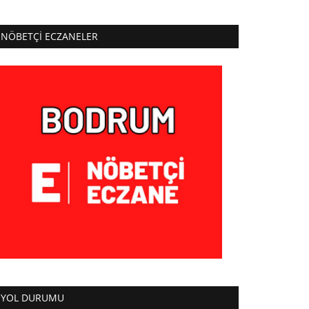
NÖBETÇI ECZANELER
YOL DURUMU