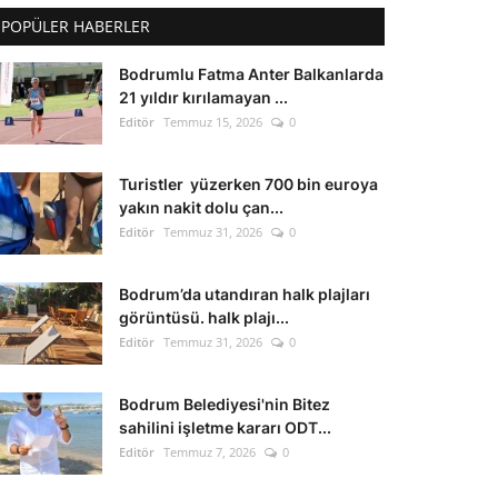
POPÜLER HABERLER
Bodrumlu Fatma Anter Balkanlarda
21 yıldır kırılamayan ...
Editör
Temmuz 15, 2026
0
Turistler yüzerken 700 bin euroya
yakın nakit dolu çan...
Editör
Temmuz 31, 2026
0
Bodrum’da utandıran halk plajları
görüntüsü. halk plajı...
Editör
Temmuz 31, 2026
0
Bodrum Belediyesi'nin Bitez
sahilini işletme kararı ODT...
Editör
Temmuz 7, 2026
0