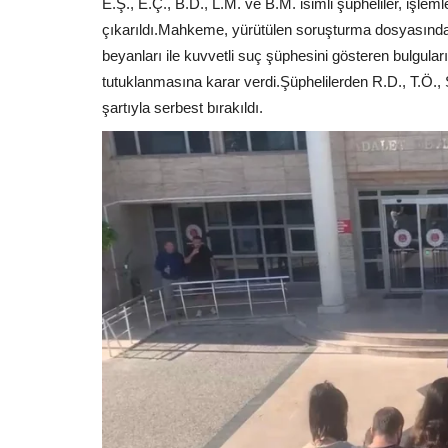
E.Ş., E.Ç., B.D., L.M. ve B.M. isimli şüpheliler, işle
çıkarıldı.
Mahkeme, yürütülen soruşturma dosyasında 
beyanları ile kuvvetli suç şüphesini gösteren bulgular
tutuklanmasına karar verdi.
Şüphelilerden R.D., T.Ö., 
şartıyla serbest bırakıldı.