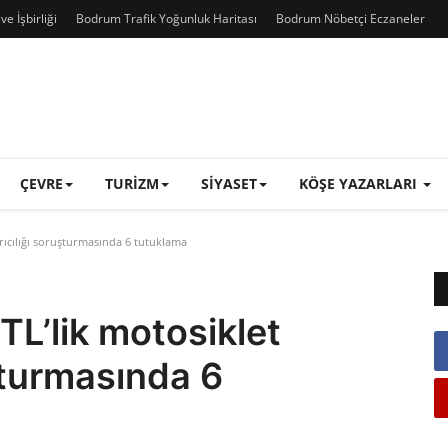
e İşbirliği
Bodrum Trafik Yoğunluk Haritası
Bodrum Nöbetçi Eczaneler
ÇEVRE
TURIZM
SIYASET
KÖŞE YAZARLARI
rıcılığı soruşturmasında 6 tutuklama
TL’lik motosiklet
şturmasında 6