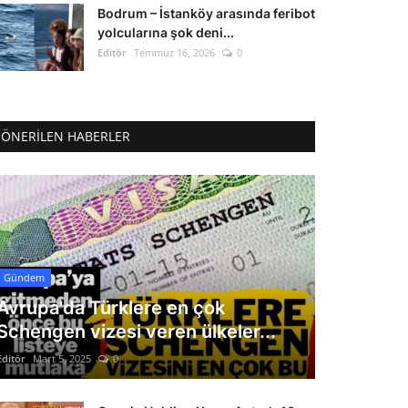
Bodrum – İstanköy arasında feribot
yolcularına şok deni...
Editör
Temmuz 16, 2026
0
ÖNERILEN HABERLER
Gündem
Avrupa'da Türklere en çok
Schengen vizesi veren ülkeler...
Editör
Mart 5, 2025
0