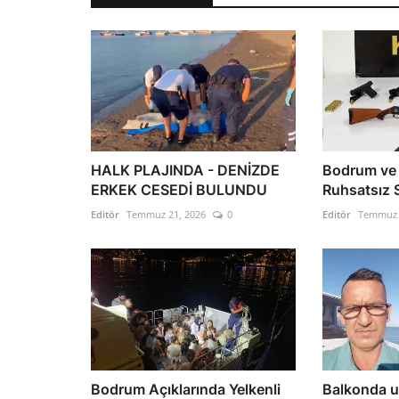
HALK PLAJINDA - DENİZDE
Bodrum ve T
ERKEK CESEDİ BULUNDU
Ruhsatsız 
Editör
Temmuz 21, 2026
0
Editör
Temmuz 
Bodrum Açıklarında Yelkenli
Balkonda u