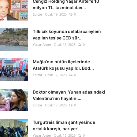
Cengiz Holding Yaşar Anter’e 10
milyon TL. tazminat dav...
Editör
Ocak 19, 2025
0
Tilkicik koyunda defalarca eylem
yapılan tesise ÇED sür...
Yasar Anter
Ocak 18, 2025
0
Muğla’nın bütün ilçelerinde
Atatürk koşusu yapıldı. Bod...
Editör
Ocak 17, 2025
0
Doktor olmayan Yunan adasındaki
Valentina’nın hayatını...
Editör
Ocak 17, 2025
0
Turgutreis liman şantiyesinde
ortalık karıştı, bariyerl...
Yasar Anter
Ocak 15, 2025
0