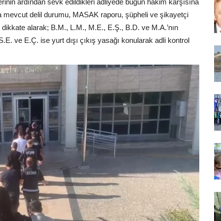
mlerinin ardından sevk edildikleri adliyede bugün hakim karşısına
mevcut delil durumu, MASAK raporu, şüpheli ve şikayetçi
ı dikkate alarak; B.M., L.M., M.E., E.Ş., B.D. ve M.A.’nın
S.E. ve E.Ç. ise yurt dışı çıkış yasağı konularak adli kontrol