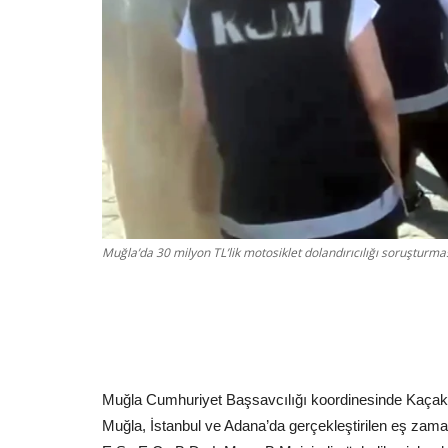
Muğla’da 30 milyon TL’lik motosiklet dolandırıcılığı soruşturm
Muğla Cumhuriyet Başsavcılığı koordinesinde Kaçakç
Muğla, İstanbul ve Adana’da gerçekleştirilen eş zama