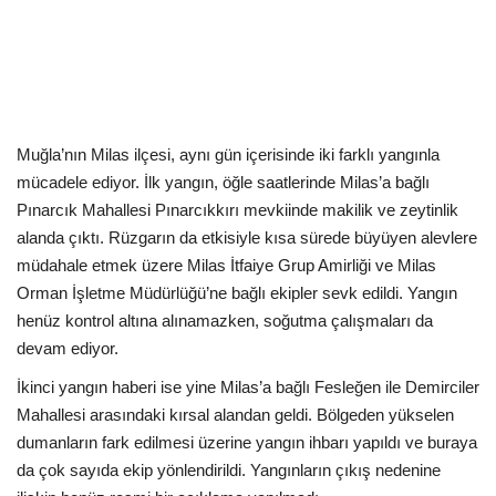
Kültür Sanat Tarih
Sağlık
Ekonomi
Muğla’nın Milas ilçesi, aynı gün içerisinde iki farklı yangınla
Gündem
mücadele ediyor. İlk yangın, öğle saatlerinde Milas’a bağlı
Pınarcık Mahallesi Pınarcıkkırı mevkiinde makilik ve zeytinlik
Dünya
alanda çıktı. Rüzgarın da etkisiyle kısa sürede büyüyen alevlere
müdahale etmek üzere Milas İtfaiye Grup Amirliği ve Milas
Orman İşletme Müdürlüğü’ne bağlı ekipler sevk edildi. Yangın
henüz kontrol altına alınamazken, soğutma çalışmaları da
devam ediyor.
İkinci yangın haberi ise yine Milas’a bağlı Fesleğen ile Demirciler
Mahallesi arasındaki kırsal alandan geldi. Bölgeden yükselen
dumanların fark edilmesi üzerine yangın ihbarı yapıldı ve buraya
da çok sayıda ekip yönlendirildi. Yangınların çıkış nedenine