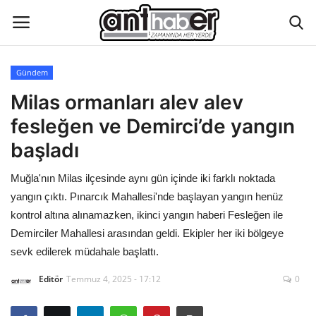
Gündem
Künye
Milas ormanları alev alev
fesleğen ve Demirci’de yangın
Eğitim
başladı
Aktüel Magazin
Muğla'nın Milas ilçesinde aynı gün içinde iki farklı noktada
yangın çıktı. Pınarcık Mahallesi'nde başlayan yangın henüz
Hakkımızda
kontrol altına alınamazken, ikinci yangın haberi Fesleğen ile
Demirciler Mahallesi arasından geldi. Ekipler her iki bölgeye
İletişim
sevk edilerek müdahale başlattı.
Asayiş
Editör
Temmuz 4, 2025 - 17:12
0
Çevre