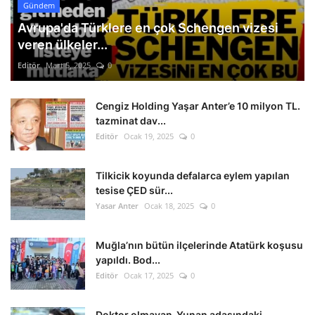
Gündem
Avrupa'da Türklere en çok Schengen vizesi
veren ülkeler...
Editör
Mart 5, 2025
0
Cengiz Holding Yaşar Anter’e 10 milyon TL.
tazminat dav...
Editör
Ocak 19, 2025
0
Tilkicik koyunda defalarca eylem yapılan
tesise ÇED sür...
Yasar Anter
Ocak 18, 2025
0
Muğla’nın bütün ilçelerinde Atatürk koşusu
yapıldı. Bod...
Editör
Ocak 17, 2025
0
Doktor olmayan Yunan adasındaki