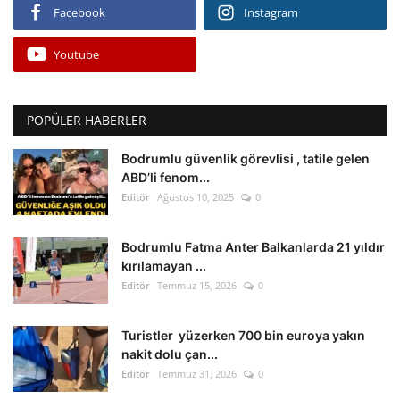
Facebook
Instagram
Youtube
POPÜLER HABERLER
Bodrumlu güvenlik görevlisi , tatile gelen
ABD’li fenom...
Editör
Ağustos 10, 2025
0
Bodrumlu Fatma Anter Balkanlarda 21 yıldır
kırılamayan ...
Editör
Temmuz 15, 2026
0
Turistler yüzerken 700 bin euroya yakın
nakit dolu çan...
Editör
Temmuz 31, 2026
0