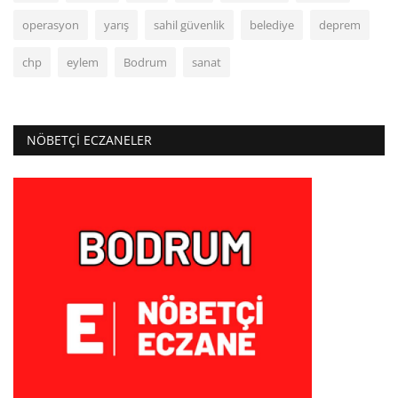
operasyon
yarış
sahil güvenlik
belediye
deprem
chp
eylem
Bodrum
sanat
NÖBETÇI ECZANELER