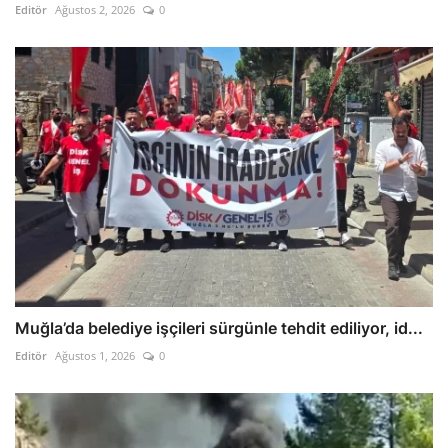
Editör
Ağustos 2, 2026
0
Muğla’da belediye işçileri sürgünle tehdit ediliyor, id...
Editör
Ağustos 1, 2026
0