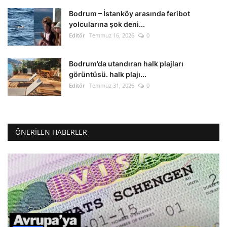
Bodrum – İstanköy arasında feribot
yolcularına şok deni...
Editör
Temmuz 16, 2026
0
Bodrum’da utandıran halk plajları
görüntüsü. halk plajı...
Editör
Temmuz 31, 2026
0
ÖNERILEN HABERLER