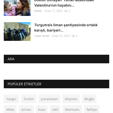
Valentina’nın hayatını...
Editör
Ocak 17, 2025
0
Turgutreis liman şantiyesinde ortalık
karıştı, bariyerl...
Yasar Anter
Ocak 15, 2025
0
ARA
POPÜLER ETIKETLER
Yangın
Turizm
yunanistan
Göçmen
Muğla
Milas
orman
kaza
tatil
Marmaris
fethiye