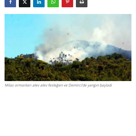
Gizlilik Politikası
Reklam ve İşbirliği
Bodrum Trafik Yoğunluk Haritası
Turizm
Siyaset
Milas ormanları alev alev fesleğen ve Demirci’de yangın başladı
Bodrum Nöbetçi Eczaneler
Köşe Yazarları
Spor