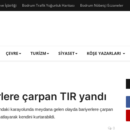
e İşbirliği
Bodrum Trafik Yoğunluk Haritası
Bodrum Nöbetçi Eczaneler
ÇEVRE
TURIZM
SIYASET
KÖŞE YAZARLARI
lere çarpan TIR yandı
asındaki karayolunda meydana gelen olayda bariyerlere çarpan
tlayarak kendini kurtarabildi.
0