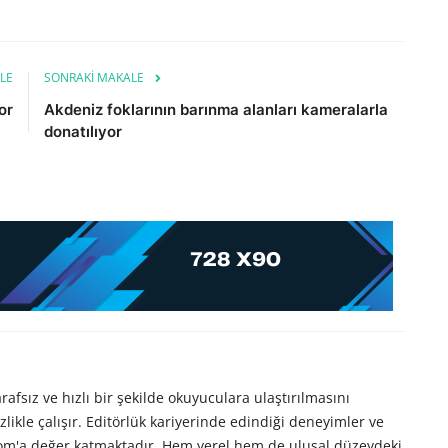
LE
SONRAKI MAKALE
or
Akdeniz foklarının barınma alanları kameralarla
donatılıyor
afsız ve hızlı bir şekilde okuyuculara ulaştırılmasını
likle çalışır. Editörlük kariyerinde edindiği deneyimler ve
com'a değer katmaktadır. Hem yerel hem de ulusal düzeydeki