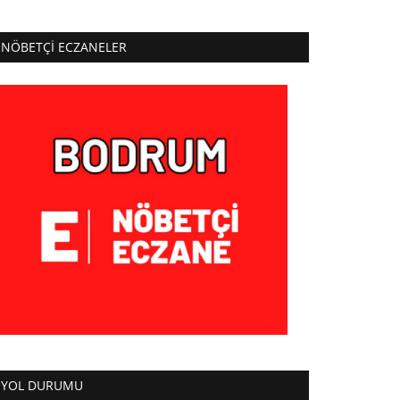
NÖBETÇI ECZANELER
YOL DURUMU