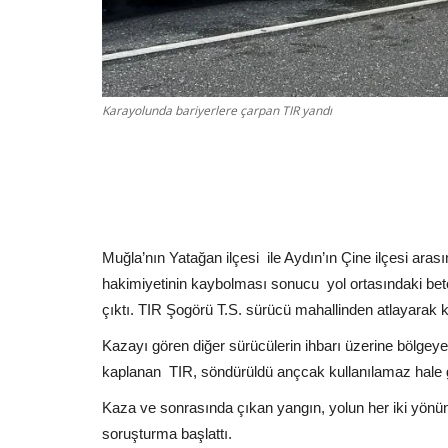
Karayolunda bariyerlere çarpan TIR yandı
Muğla’nın Yatağan ilçesi
ile Aydın’ın Çine ilçesi aras
hakimiyetinin kaybolması sonucu
yol ortasındaki be
çıktı. TIR Şogörü T.S. sürücü mahallinden atlayarak ku
Kazayı gören diğer sürücülerin ihbarı üzerine bölgeye i
kaplanan
TIR, söndürüldü ançcak kullanılamaz hale g
Kaza ve sonrasında çıkan yangın, yolun her iki yönünd
soruşturma başlattı.