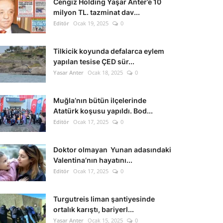
Cengiz Holding Yaşar Anter’e 10
milyon TL. tazminat dav...
Editör
Ocak 19, 2025
0
Tilkicik koyunda defalarca eylem
yapılan tesise ÇED sür...
Yasar Anter
Ocak 18, 2025
0
Muğla’nın bütün ilçelerinde
Atatürk koşusu yapıldı. Bod...
Editör
Ocak 17, 2025
0
Doktor olmayan Yunan adasındaki
Valentina’nın hayatını...
Editör
Ocak 17, 2025
0
Turgutreis liman şantiyesinde
ortalık karıştı, bariyerl...
Yasar Anter
Ocak 15, 2025
0