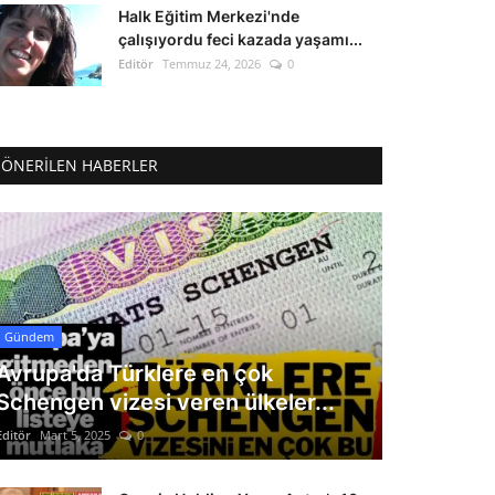
Halk Eğitim Merkezi'nde
çalışıyordu feci kazada yaşamı...
Editör
Temmuz 24, 2026
0
ÖNERILEN HABERLER
Gündem
Avrupa'da Türklere en çok
Schengen vizesi veren ülkeler...
Editör
Mart 5, 2025
0