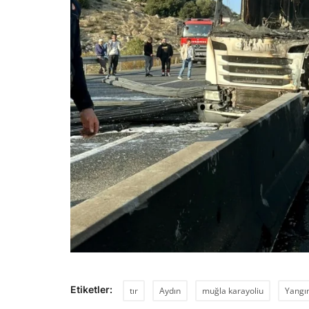
Etiketler:
tır
Aydın
muğla karayoliu
Yangı