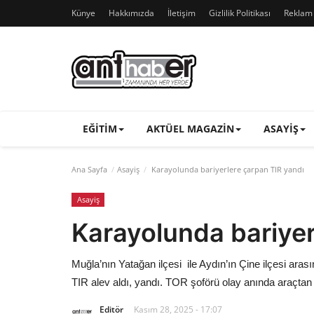
Künye
Hakkımızda
İletişim
Gizlilik Politikası
Reklam v
EĞITIM
AKTÜEL MAGAZIN
ASAYIŞ
Ana Sayfa
Asayiş
Karayolunda bariyerlere çarpan TIR yandı
Asayiş
Karayolunda bariyer
Muğla’nın Yatağan ilçesi ile Aydın’ın Çine ilçesi ar
TIR alev aldı, yandı. TOR şoförü olay anında araçtan a
Editör
Kasım 28, 2025 - 17:07