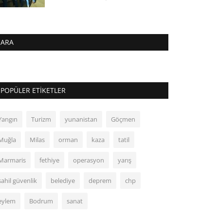
ARA
POPÜLER ETIKETLER
Yangın
Turizm
yunanistan
Göçmen
Muğla
Milas
orman
kaza
tatil
Marmaris
fethiye
operasyon
yarış
sahil güvenlik
belediye
deprem
chp
eylem
Bodrum
sanat