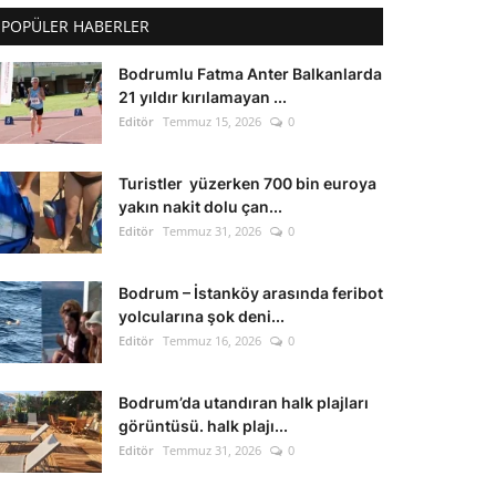
POPÜLER HABERLER
Bodrumlu Fatma Anter Balkanlarda
21 yıldır kırılamayan ...
Editör
Temmuz 15, 2026
0
Turistler yüzerken 700 bin euroya
yakın nakit dolu çan...
Editör
Temmuz 31, 2026
0
Bodrum – İstanköy arasında feribot
yolcularına şok deni...
Editör
Temmuz 16, 2026
0
Bodrum’da utandıran halk plajları
görüntüsü. halk plajı...
Editör
Temmuz 31, 2026
0