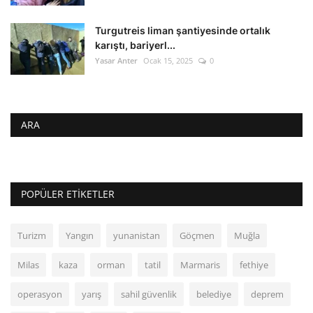
Turgutreis liman şantiyesinde ortalık
karıştı, bariyerl...
Yasar Anter
Ocak 15, 2025
0
ARA
POPÜLER ETIKETLER
Turizm
Yangın
yunanistan
Göçmen
Muğla
Milas
kaza
orman
tatil
Marmaris
fethiye
operasyon
yarış
sahil güvenlik
belediye
deprem