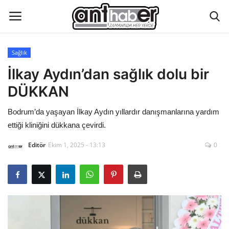
Sağlık
Künye
İlkay Aydın’dan sağlık dolu bir
DÜKKAN
Eğitim
Bodrum’da yaşayan İlkay Aydın yıllardır danışmanlarına yardım
Aktüel Magazin
ettiği kliniğini dükkana çevirdi.
Editör
Ekim 1, 2025 - 13:13
0
Hakkımızda
İletişim
Asayiş
Çevre