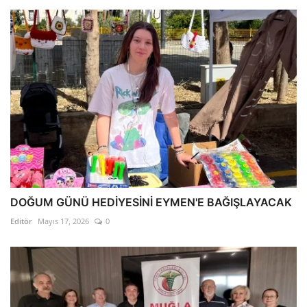
DOĞUM GÜNÜ HEDİYESİNİ EYMEN'E BAĞIŞLAYACAK
Editör
Mayıs 17, 2026
0