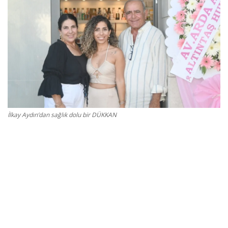
Gizlilik Politikası
Reklam ve İşbirliği
Bodrum Trafik Yoğunluk Haritası
Turizm
İlkay Aydın’dan sağlık dolu bir DÜKKAN
Siyaset
Bodrum Nöbetçi Eczaneler
Köşe Yazarları
Spor