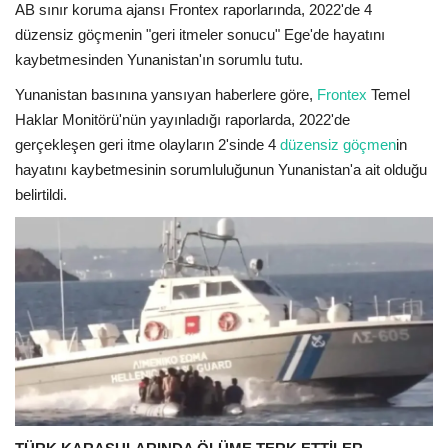
Kültür Sanat Tarih
AB sınır koruma ajansı Frontex raporlarında, 2022'de 4
düzensiz göçmenin "geri itmeler sonucu" Ege'de hayatını
Sağlık
kaybetmesinden Yunanistan'ın sorumlu tutu.
Yunanistan basınına yansıyan haberlere göre,
Frontex
Temel
Ekonomi
Haklar Monitörü'nün yayınladığı raporlarda, 2022'de
gerçekleşen geri itme olayların 2'sinde 4
düzensiz göçmen
in
Gündem
hayatını kaybetmesinin sorumluluğunun Yunanistan'a ait olduğu
belirtildi.
Dünya