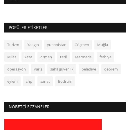
POPÜLER ETIKETLER
Turizm
Yangın
yunanistan
Göçmen
Muğla
Milas
kaza
orman
tatil
Marmaris
fethiye
operasyon
yarış
sahil güvenlik
belediye
deprem
eylem
chp
sanat
Bodrum
NÖBETÇI ECZANELER