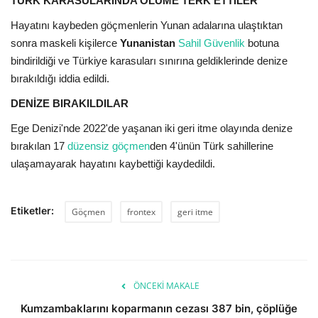
TÜRK KARASULARINDA ÖLÜME TERK ETTİLER
Hayatını kaybeden göçmenlerin Yunan adalarına ulaştıktan
sonra maskeli kişilerce
Yunanistan
Sahil Güvenlik
botuna
bindirildiği ve Türkiye karasuları sınırına geldiklerinde denize
bırakıldığı iddia edildi.
DENİZE BIRAKILDILAR
Ege Denizi'nde 2022'de yaşanan iki geri itme olayında denize
bırakılan 17
düzensiz göçmen
den 4'ünün Türk sahillerine
ulaşamayarak hayatını kaybettiği kaydedildi.
Etiketler:
Göçmen
frontex
geri itme
ÖNCEKI MAKALE
Kumzambaklarını koparmanın cezası 387 bin, çöplüğe