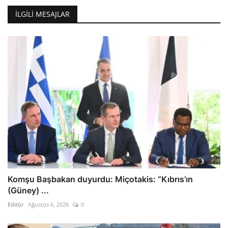
İLGILI MESAJLAR
Komşu Başbakan duyurdu: Miçotakis: “Kıbrıs’ın
(Güney) ...
Editör
Ağustos 6, 2026
0