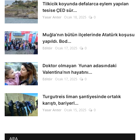
Tilkicik koyunda defalarca eylem yapılan
tesise ÇED sür...
Yasar Anter
Ocak 18, 2025
0
Muğla’nın bütün ilçelerinde Atatürk koşusu
yapıldı. Bod...
Editör
Ocak 17, 2025
0
Doktor olmayan Yunan adasındaki
Valentina’nın hayatını...
Editör
Ocak 17, 2025
0
Turgutreis liman şantiyesinde ortalık
karıştı, bariyerl...
Yasar Anter
Ocak 15, 2025
0
ARA