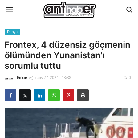
Dünya
Künye
Frontex, 4 düzensiz göçmenin
ölümünden Yunanistan'ı
Eğitim
sorumlu tuttu
Aktüel Magazin
Editör
Ağustos 27, 2024 - 13:38
0
Hakkımızda
İletişim
Asayiş
Çevre