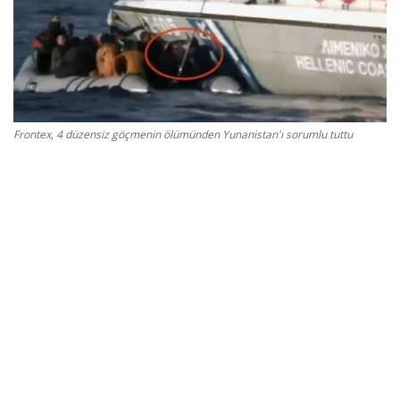
Gizlilik Politikası
Reklam ve İşbirliği
Bodrum Trafik Yoğunluk Haritası
Frontex, 4 düzensiz göçmenin ölümünden Yunanistan'ı sorumlu tuttu
Turizm
Siyaset
Bodrum Nöbetçi Eczaneler
Köşe Yazarları
Spor