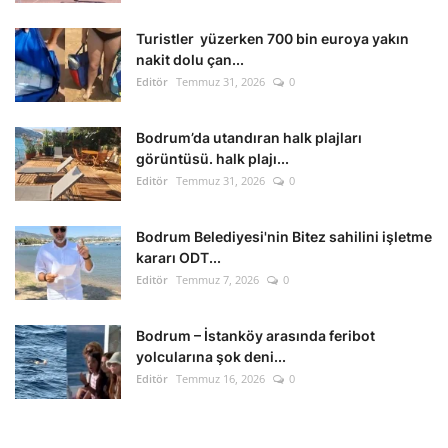
Turistler yüzerken 700 bin euroya yakın
nakit dolu çan...
Editör
Temmuz 31, 2026
0
Bodrum’da utandıran halk plajları
görüntüsü. halk plajı...
Editör
Temmuz 31, 2026
0
Bodrum Belediyesi'nin Bitez sahilini işletme
kararı ODT...
Editör
Temmuz 7, 2026
0
Bodrum – İstanköy arasında feribot
yolcularına şok deni...
Editör
Temmuz 16, 2026
0