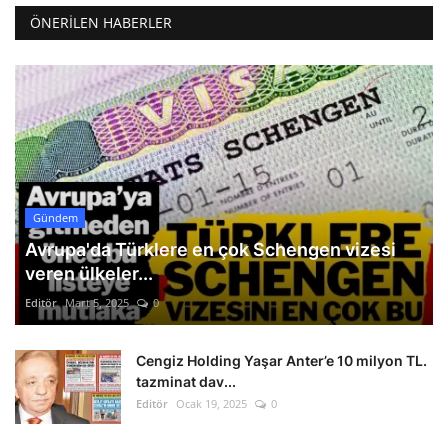
ÖNERILEN HABERLER
Gündem
Avrupa'da Türklere en çok Schengen vizesi
veren ülkeler...
Editör
Mart 5, 2025
0
Cengiz Holding Yaşar Anter’e 10 milyon TL.
tazminat dav...
Editör
Ocak 19, 2025
0