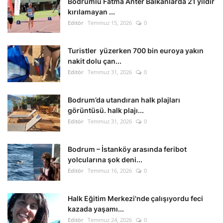
Bodrumlu Fatma Anter Balkanlarda 21 yıldır
kırılamayan ...
Editör
Temmuz 15, 2026
0
Turistler yüzerken 700 bin euroya yakın
nakit dolu çan...
Editör
Temmuz 31, 2026
0
Bodrum’da utandıran halk plajları
görüntüsü. halk plajı...
Editör
Temmuz 31, 2026
0
Bodrum – İstanköy arasında feribot
yolcularına şok deni...
Editör
Temmuz 16, 2026
0
Halk Eğitim Merkezi'nde çalışıyordu feci
kazada yaşamı...
Editör
Temmuz 24, 2026
0