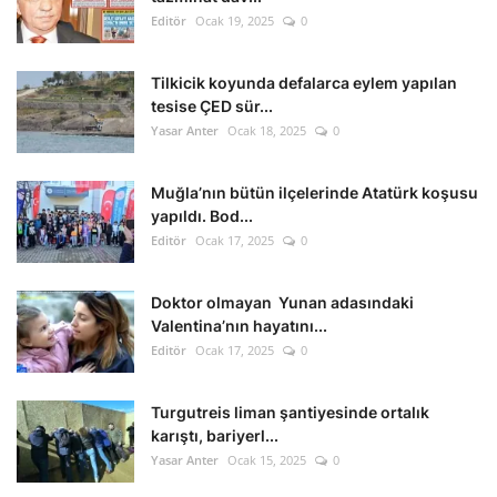
Editör
Ocak 19, 2025
0
Tilkicik koyunda defalarca eylem yapılan
tesise ÇED sür...
Yasar Anter
Ocak 18, 2025
0
Muğla’nın bütün ilçelerinde Atatürk koşusu
yapıldı. Bod...
Editör
Ocak 17, 2025
0
Doktor olmayan Yunan adasındaki
Valentina’nın hayatını...
Editör
Ocak 17, 2025
0
Turgutreis liman şantiyesinde ortalık
karıştı, bariyerl...
Yasar Anter
Ocak 15, 2025
0