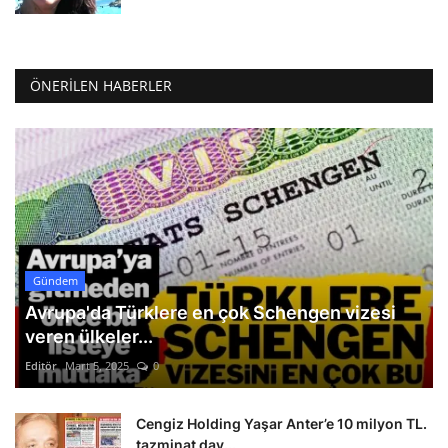
ÖNERILEN HABERLER
Gündem
Avrupa'da Türklere en çok Schengen vizesi
veren ülkeler...
Editör
Mart 5, 2025
0
Cengiz Holding Yaşar Anter’e 10 milyon TL.
tazminat dav...