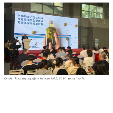
Gizlilik Politikası
Reklam ve İşbirliği
Bodrum Trafik Yoğunluk Haritası
Turizm
Siyaset
Bodrum Nöbetçi Eczaneler
Çinliler Türk zeytinyağına hayran kaldı, 10 bin ton istiyorlar
Köşe Yazarları
Spor