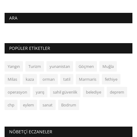
ARA
POPÜLER ETIKETLER
Yangın
Turizm
yunanistan
Göçmen
Muğla
Milas
kaza
orman
tatil
Marmaris
fethiye
operasyon
yarış
sahil güvenlik
belediye
deprem
chp
eylem
sanat
Bodrum
NÖBETÇI ECZANELER