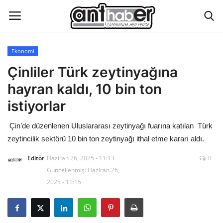
Ekonomi
Künye
Çinliler Türk zeytinyağına
hayran kaldı, 10 bin ton
Eğitim
istiyorlar
Aktüel Magazin
Çin’de düzenlenen Uluslararası zeytinyağı fuarına katılan Türk
zeytincilik sektörü 10 bin ton zeytinyağı ithal etme kararı aldı.
Hakkımızda
Editör
Haziran 26, 2025 - 11:13
0
İletişim
Güncellenmiş: Haziran 26,
2025 - 11:15
Asayiş
Çevre