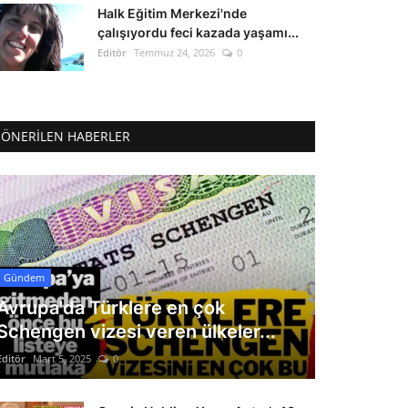
Halk Eğitim Merkezi'nde
çalışıyordu feci kazada yaşamı...
Editör
Temmuz 24, 2026
0
ÖNERILEN HABERLER
Gündem
Avrupa'da Türklere en çok
Schengen vizesi veren ülkeler...
Editör
Mart 5, 2025
0