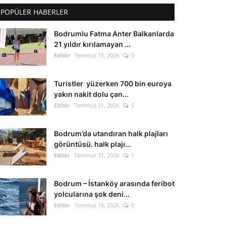
POPÜLER HABERLER
Bodrumlu Fatma Anter Balkanlarda
21 yıldır kırılamayan ...
Editör
Temmuz 15, 2026
0
Turistler yüzerken 700 bin euroya
yakın nakit dolu çan...
Editör
Temmuz 31, 2026
0
Bodrum’da utandıran halk plajları
görüntüsü. halk plajı...
Editör
Temmuz 31, 2026
0
Bodrum – İstanköy arasında feribot
yolcularına şok deni...
Editör
Temmuz 16, 2026
0