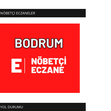
NÖBETÇI ECZANELER
YOL DURUMU