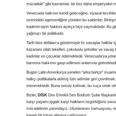
mücadele” gibi kavramlar, bir kez daha emperyalist mü
Venezuela halkının kendi geleceğine, siyasal tercihler
üzerindeki egemenliğine yönelen bu saldırılar; Birleşmi
kaderini tayin hakkını açıkça hiçe saymaktadır. Bu gir
yağmacı bir politikadır.
Tarih bize defalarca göstermiştir ki; savaşlar halklar 
kazananı silah tekelleri, çokuluslu şirketler ve savaş
kadınlar ve çocuklar ödemektedir. Venezuela’ya yönele
barınma hakkının gasp edilmesi anlamına gelmektedi
Bugün Latin Amerika’ya yeniden “arka bahçe” muame
halkçı politikalarla atılmış tüm adımlar geri çevrilme
istenmektedir. Buna sessiz kalmak, bu suça ortak olm
Bizler,
DİSK
Dev Emekli-Sen Bodrum Şube Başkanlığı
karşı yaşamı,işgale karşı halkların özgürlüğünü sav
mücadelenin yanındayız. Uluslararası kamuoyunu, eme
kararlı bir tutum almaya çağırıyoruz.