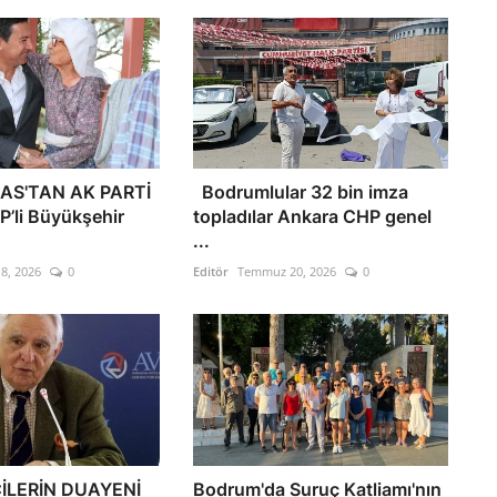
AS'TAN AK PARTİ
Bodrumlular 32 bin imza
P’li Büyükşehir
topladılar Ankara CHP genel
...
8, 2026
0
Editör
Temmuz 20, 2026
0
İLERİN DUAYENİ
Bodrum'da Suruç Katliamı'nın