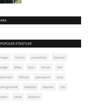
ARA
POPÜLER ETIKETLER
Yangın
Turizm
yunanistan
Göçmen
Muğla
Milas
kaza
orman
tatil
Marmaris
fethiye
operasyon
yarış
sahil güvenlik
belediye
deprem
chp
eylem
sanat
Bodrum