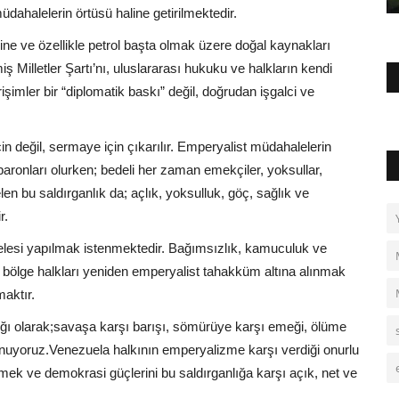
dahalelerin örtüsü haline getirilmektedir.
ine ve özellikle petrol başta olmak üzere doğal kaynakları
ş Milletler Şartı’nı, uluslararası hukuku ve halkların kendi
işimler bir “diplomatik baskı” değil, doğrudan işgalci ve
için değil, sermaye için çıkarılır. Emperyalist müdahalelerin
 baronları olurken; bedeli her zaman emekçiler, yoksullar,
n bu saldırganlık da; açlık, yoksulluk, göç, sağlık ve
r.
lesi yapılmak istenmektedir. Bağımsızlık, kamuculuk ve
k; bölge halkları yeniden emperyalist tahakküm altına alınmak
aktır.
 olarak;savaşa karşı barışı, sömürüye karşı emeği, ölüme
unuyoruz.Venezuela halkının emperyalizme karşı verdiği onurlu
k ve demokrasi güçlerini bu saldırganlığa karşı açık, net ve