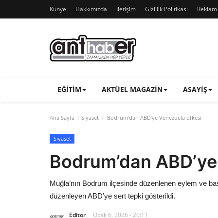
Künye
Hakkımızda
İletişim
Gizlilik Politikası
Reklam v
EĞITIM
AKTÜEL MAGAZIN
ASAYIŞ
Ana Sayfa
Siyaset
Bodrum’dan ABD’ye Venezuela öfkesi
Siyaset
Bodrum’dan ABD’ye 
Muğla’nın Bodrum ilçesinde düzenlenen eylem ve ba
düzenleyen ABD’ye sert tepki gösterildi.
Editör
Ocak 6, 2026 - 20:11