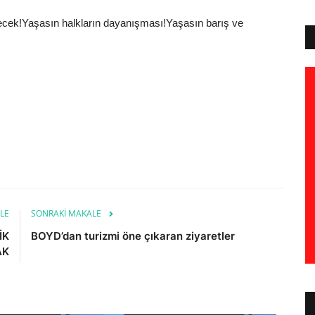
cek!Yaşasın halkların dayanışması!Yaşasın barış ve
LE
SONRAKI MAKALE
İK
BOYD’dan turizmi öne çıkaran ziyaretler
AK