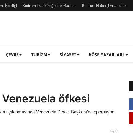
e İşbirliği
Bodrum Trafik Yoğunluk Haritası
Bodrum Nöbetçi Eczaneler
ÇEVRE
TURIZM
SIYASET
KÖŞE YAZARLARI
Venezuela öfkesi
sın açıklamasında Venezuela Devlet Başkanı’na operasyon
0