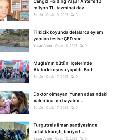
Cengiz Holding Yaşar Anter’e 10
milyon TL. tazminat dav...
Editör
Ocak 19, 2025
0
Tilkicik koyunda defalarca eylem
yapılan tesise ÇED sür...
Yasar Anter
Ocak 18, 2025
0
Muğla’nın bütün ilçelerinde
Atatürk koşusu yapıldı. Bod...
Editör
Ocak 17, 2025
0
Doktor olmayan Yunan adasındaki
Valentina’nın hayatını...
Editör
Ocak 17, 2025
0
Turgutreis liman şantiyesinde
ortalık karıştı, bariyerl...
Yasar Anter
Ocak 15, 2025
0