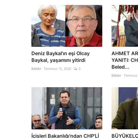
Deniz Baykal'ın eşi Olcay
AHMET AR
Baykal, yaşamını yitirdi
YANITI: CH
Beled...
Editör
Temmuz 15, 2026
0
Editör
Temmuz 
İçişleri Bakanlığı'ndan CHP’Lİ
BÜYÜKELÇ