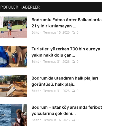
POPÜLER HABERLER
Bodrumlu Fatma Anter Balkanlarda
21 yıldır kırılamayan ...
Editör
Temmuz 15, 2026
0
Turistler yüzerken 700 bin euroya
yakın nakit dolu çan...
Editör
Temmuz 31, 2026
0
Bodrum’da utandıran halk plajları
görüntüsü. halk plajı...
Editör
Temmuz 31, 2026
0
Bodrum – İstanköy arasında feribot
yolcularına şok deni...
Editör
Temmuz 16, 2026
0