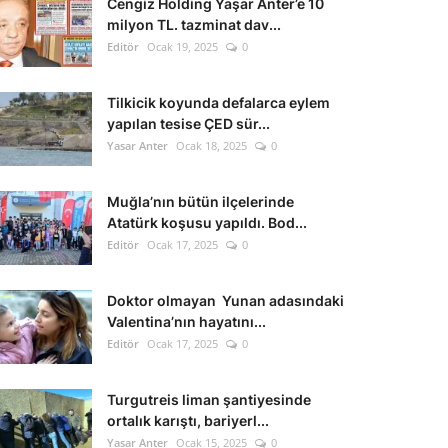
Cengiz Holding Yaşar Anter’e 10
milyon TL. tazminat dav...
Editör
Ocak 19, 2025
0
Tilkicik koyunda defalarca eylem
yapılan tesise ÇED sür...
Yasar Anter
Ocak 18, 2025
0
Muğla’nın bütün ilçelerinde
Atatürk koşusu yapıldı. Bod...
Editör
Ocak 17, 2025
0
Doktor olmayan Yunan adasındaki
Valentina’nın hayatını...
Editör
Ocak 17, 2025
0
Turgutreis liman şantiyesinde
ortalık karıştı, bariyerl...
Yasar Anter
Ocak 15, 2025
0