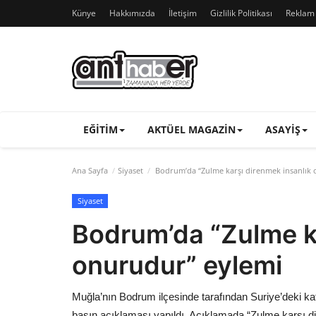
Künye
Hakkımızda
İletişim
Gizlilik Politikası
Reklam v
EĞITIM
AKTÜEL MAGAZIN
ASAYIŞ
Ana Sayfa
Siyaset
Bodrum’da “Zulme karşı direnmek insanlık 
Siyaset
Bodrum’da “Zulme ka
onurudur” eylemi
Muğla’nın Bodrum ilçesinde tarafından Suriye’deki k
basın açıklaması yapıldı. Açıklamada “Zulme karşı di