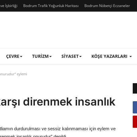
e İşbirliği
Bodrum Trafik Yoğunluk Haritası
Bodrum Nöbetçi Eczaneler
ÇEVRE
TURIZM
SIYASET
KÖŞE YAZARLARI
onurudur” eylemi
rşı direnmek insanlık
atliamın durdurulması ve sessiz kalınmaması için eylem ve
renmek insanlık onurudur” denildi.