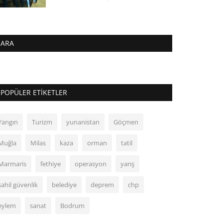
ARA
POPÜLER ETIKETLER
Yangın
Turizm
yunanistan
Göçmen
Muğla
Milas
kaza
orman
tatil
Marmaris
fethiye
operasyon
yarış
sahil güvenlik
belediye
deprem
chp
eylem
sanat
Bodrum