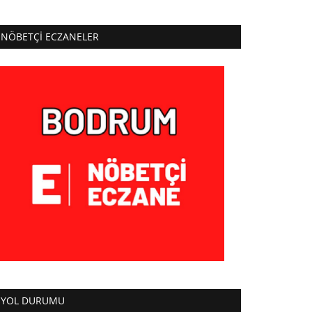
NÖBETÇI ECZANELER
YOL DURUMU