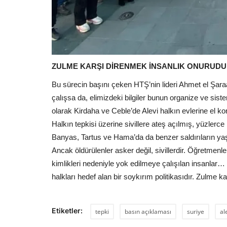
ZULME KARŞI DİRENMEK İNSANLIK ONURUD
Bu sürecin başını çeken HTŞ’nin lideri Ahmet el Şaraa
çalışsa da, elimizdeki bilgiler bunun organize ve siste
olarak Kirdaha ve Ceble’de Alevi halkın evlerine el ko
Halkın tepkisi üzerine sivillere ateş açılmış, yüzlerc
Banyas, Tartus ve Hama’da da benzer saldırıların yaşa
Ancak öldürülenler asker değil, sivillerdir. Öğretmenle
kimlikleri nedeniyle yok edilmeye çalışılan insanlar… 
halkları hedef alan bir soykırım politikasıdır. Zulme ka
Etiketler:
tepki
basın açıklaması
suriye
al