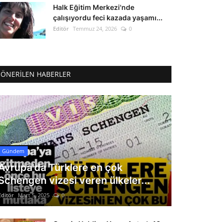
Halk Eğitim Merkezi'nde
çalışıyordu feci kazada yaşamı...
Editör
Temmuz 24, 2026
0
ÖNERILEN HABERLER
Gündem
Avrupa'da Türklere en çok
Schengen vizesi veren ülkeler...
Editör
Mart 5, 2025
0