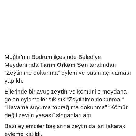
Kültür Sanat Tarih
Sağlık
Ekonomi
Gündem
Muğla’nın Bodrum ilçesinde Belediye
Dünya
Meydanı’nda
Tarım Orkam Sen
tarafından
“Zeytinime dokunma” eylem ve basın açıklaması
yapıldı.
Ellerinde bir avuç
zeytin
ve kömür ile meydana
gelen eylemciler sık sık “Zeytinime dokunma “
“Havama suyuma toprağıma dokunma” “Kömür
değil zeytin yasası” sloganları attı.
Bazı eylemciler başlarına zeytin dalları takarak
eyleme katıldı.