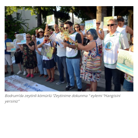
Gizlilik Politikası
Reklam ve İşbirliği
Bodrum Trafik Yoğunluk Haritası
Turizm
Siyaset
Bodrum Nöbetçi Eczaneler
Bodrum’da zeytinli kömürlü “Zeytinime dokunma “ eylemi “Hangisini
yersiniz”
Köşe Yazarları
Spor