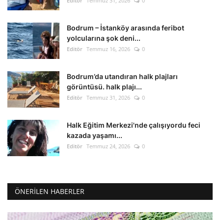
Editör
Temmuz 31, 2026
0
Bodrum – İstanköy arasında feribot
yolcularına şok deni...
Editör
Temmuz 16, 2026
0
Bodrum’da utandıran halk plajları
görüntüsü. halk plajı...
Editör
Temmuz 31, 2026
0
Halk Eğitim Merkezi'nde çalışıyordu feci
kazada yaşamı...
Editör
Temmuz 24, 2026
0
ÖNERILEN HABERLER