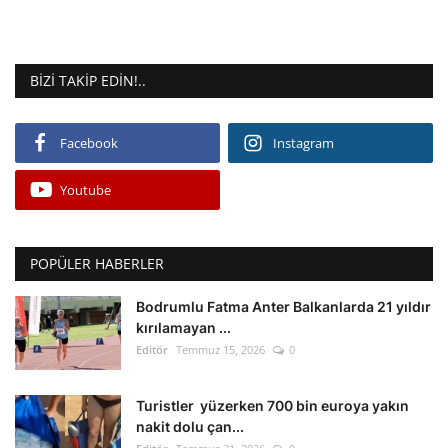
BIZI TAKIP EDIN!..
Facebook
Instagram
Youtube
POPÜLER HABERLER
Bodrumlu Fatma Anter Balkanlarda 21 yıldır
kırılamayan ...
Editör
Temmuz 15, 2026
0
Turistler yüzerken 700 bin euroya yakın
nakit dolu çan...