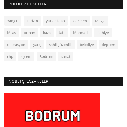
POPÜLER ETIKETLER
Yangın
Turizm
yunanistan
Göçmen
Muğla
Milas
orman
kaza
tatil
Marmaris
fethiye
operasyon
yarış
sahil güvenlik
belediye
deprem
chp
eylem
Bodrum
sanat
NÖBETÇI ECZANELER