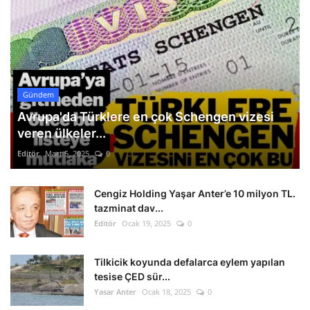
Gündem
Avrupa'da Türklere en çok Schengen vizesi
veren ülkeler...
Editör
Mart 5, 2025
0
Cengiz Holding Yaşar Anter’e 10 milyon TL.
tazminat dav...
Editör
Ocak 19, 2025
0
Tilkicik koyunda defalarca eylem yapılan
tesise ÇED sür...
Yasar Anter
Ocak 18, 2025
0