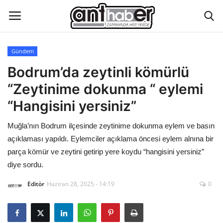
Gündem
Künye
Bodrum’da zeytinli kömürlü
“Zeytinime dokunma “ eylemi
Eğitim
“Hangisini yersiniz”
Aktüel Magazin
Muğla’nın Bodrum ilçesinde zeytinime dokunma eylem ve basın
açıklaması yapıldı. Eylemciler açıklama öncesi eylem alnına bir
Hakkımızda
parça kömür ve zeytini getirip yere koydu “hangisini yersiniz”
diye sordu.
İletişim
Editör
Haziran 28, 2025 - 14:19
0
Asayiş
Çevre