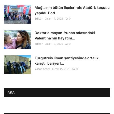
Muğla’nın bütün ilçelerinde Atatürk koşusu
yapıldı. Bod...
Editör
Ocak 17, 2025
0
Doktor olmayan Yunan adasındaki
Valentina’nın hayatını...
Editör
Ocak 17, 2025
0
Turgutreis liman şantiyesinde ortalık
karıştı, bariyerl...
Yasar Anter
Ocak 15, 2025
0
ARA