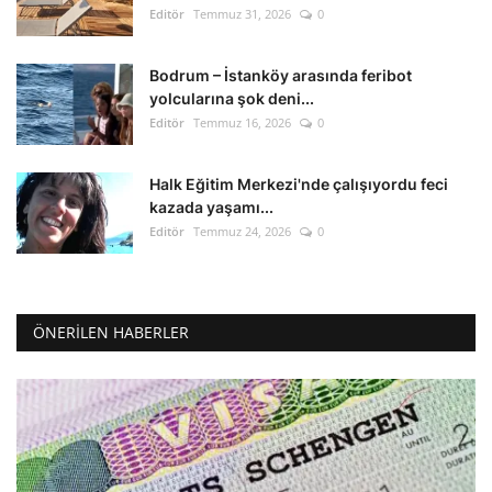
Editör
Temmuz 31, 2026
0
Bodrum – İstanköy arasında feribot
yolcularına şok deni...
Editör
Temmuz 16, 2026
0
Halk Eğitim Merkezi'nde çalışıyordu feci
kazada yaşamı...
Editör
Temmuz 24, 2026
0
ÖNERILEN HABERLER