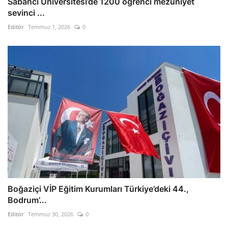
Sabancı Üniversitesi’de 1200 öğrenci mezuniyet
sevinci ...
Editör
Temmuz 1, 2026
0
Boğaziçi VİP Eğitim Kurumları Türkiye’deki 44.,
Bodrum’...
Editör
Temmuz 30, 2026
0