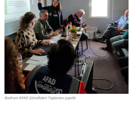
Gizlilik Politikası
Reklam ve İşbirliği
Bodrum Trafik Yoğunluk Haritası
Turizm
Siyaset
Bodrum Nöbetçi Eczaneler
Bodrum AFAD Gönüllüleri Toplantısı yapıldı
Köşe Yazarları
Spor