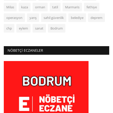
Milas
kaza
orman
tatil
Marmaris
fethiye
operasyon
yarış
sahil güvenlik
belediye
deprem
chp
eylem
sanat
Bodrum
NÖBETÇI ECZANELER