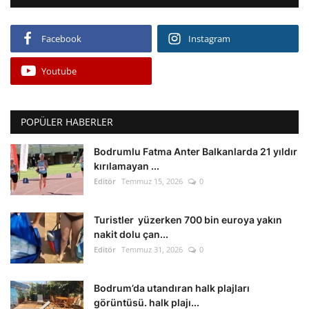
Facebook
Instagram
Youtube
POPÜLER HABERLER
Bodrumlu Fatma Anter Balkanlarda 21 yıldır
kırılamayan ...
Editör
Temmuz 15, 2026
0
Turistler yüzerken 700 bin euroya yakın
nakit dolu çan...
Editör
Temmuz 31, 2026
0
Bodrum’da utandıran halk plajları
görüntüsü. halk plajı...