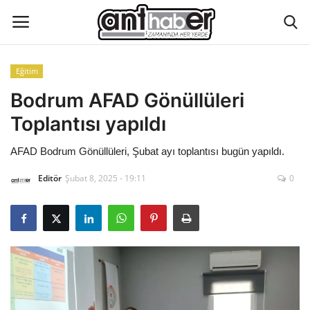
Eğitim
Künye
Bodrum AFAD Gönüllüleri
Toplantısı yapıldı
Eğitim
AFAD Bodrum Gönüllüleri, Şubat ayı toplantısı bugün yapıldı.
Aktüel Magazin
Editör
Şubat 8, 2025 - 19:11
0
Hakkımızda
İletişim
Asayiş
Çevre