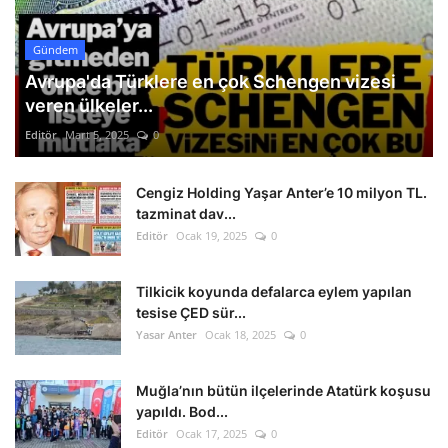
Gündem
Avrupa'da Türklere en çok Schengen vizesi
veren ülkeler...
Editör
Mart 5, 2025
0
Cengiz Holding Yaşar Anter’e 10 milyon TL.
tazminat dav...
Editör
Ocak 19, 2025
0
Tilkicik koyunda defalarca eylem yapılan
tesise ÇED sür...
Yasar Anter
Ocak 18, 2025
0
Muğla’nın bütün ilçelerinde Atatürk koşusu
yapıldı. Bod...
Editör
Ocak 17, 2025
0