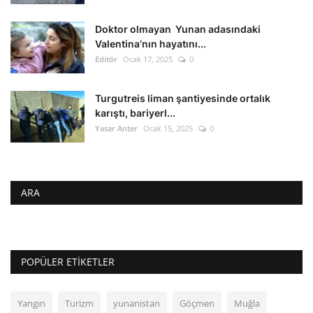
Doktor olmayan Yunan adasındaki
Valentina’nın hayatını...
Editör
Ocak 17, 2025
0
Turgutreis liman şantiyesinde ortalık
karıştı, bariyerl...
Yasar Anter
Ocak 15, 2025
0
ARA
POPÜLER ETIKETLER
Yangın
Turizm
yunanistan
Göçmen
Muğla