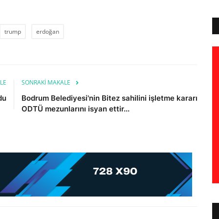
trump
erdoğan
LE
SONRAKI MAKALE
du
Bodrum Belediyesi'nin Bitez sahilini işletme kararı
ODTÜ mezunlarını isyan ettir...