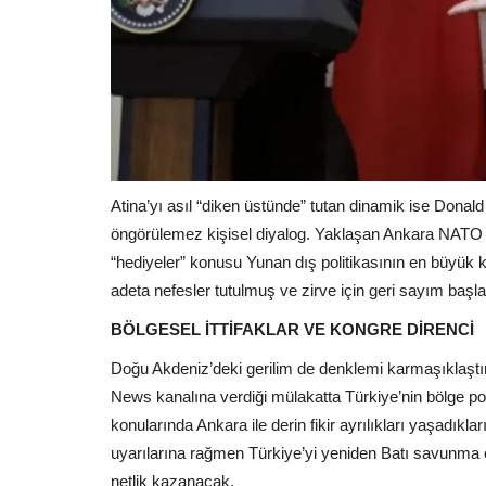
Atina’yı asıl “diken üstünde” tutan dinamik ise Don
öngörülemez kişisel diyalog. Yaklaşan Ankara NATO Z
“hediyeler” konusu Yunan dış politikasının en büyük 
adeta nefesler tutulmuş ve zirve için geri sayım baş
BÖLGESEL İTTİFAKLAR VE KONGRE DİRENCİ
Doğu Akdeniz’deki gerilim de denklemi karmaşıklaştı
News kanalına verdiği mülakatta Türkiye’nin bölge poli
konularında Ankara ile derin fikir ayrılıkları yaşadıkla
uyarılarına rağmen Türkiye’yi yeniden Batı savunma 
netlik kazanacak.