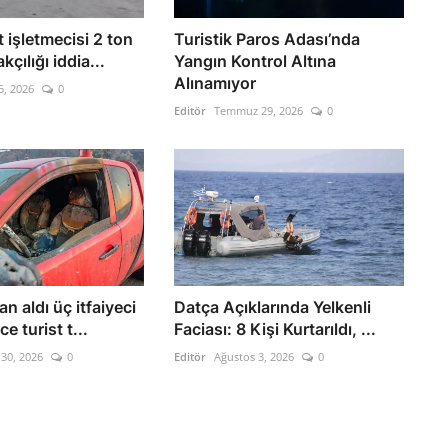
t işletmecisi 2 ton
Turistik Paros Adası’nda
çılığı iddia...
Yangın Kontrol Altına
Alınamıyor
5, 2026
0
Editör
Temmuz 29, 2026
0
n aldı üç itfaiyeci
Datça Açıklarında Yelkenli
ce turist t...
Faciası: 8 Kişi Kurtarıldı, ...
30, 2026
0
Editör
Ağustos 3, 2026
0