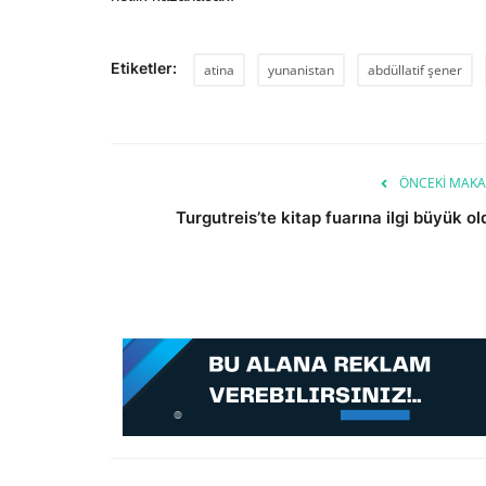
Etiketler:
atina
yunanistan
abdüllatif şener
ÖNCEKI MAKA
Turgutreis’te kitap fuarına ilgi büyük ol