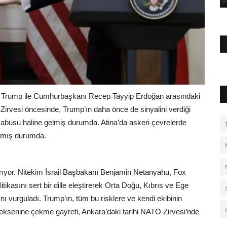
ald Trump ile Cumhurbaşkanı Recep Tayyip Erdoğan arasındaki
irvesi öncesinde, Trump’ın daha önce de sinyalini verdiği
kabusu haline gelmiş durumda. Atina’da askeri çevrelerde
lamış durumda.
rıyor. Nitekim İsrail Başbakanı Benjamin Netanyahu, Fox
tikasını sert bir dille eleştirerek Orta Doğu, Kıbrıs ve Ege
rını vurguladı. Trump’ın, tüm bu risklere ve kendi ekibinin
eksenine çekme gayreti, Ankara’daki tarihi NATO Zirvesi’nde