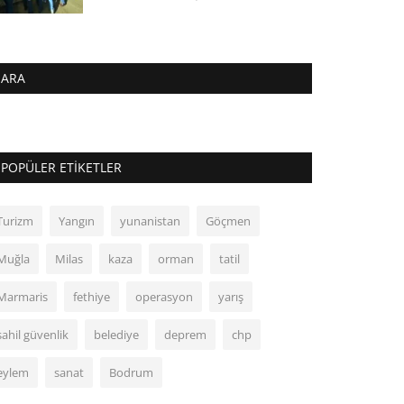
ARA
POPÜLER ETIKETLER
Turizm
Yangın
yunanistan
Göçmen
Muğla
Milas
kaza
orman
tatil
Marmaris
fethiye
operasyon
yarış
sahil güvenlik
belediye
deprem
chp
eylem
sanat
Bodrum