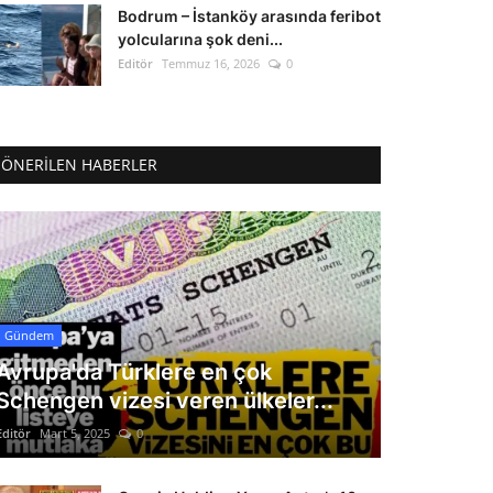
Bodrum – İstanköy arasında feribot
yolcularına şok deni...
Editör
Temmuz 16, 2026
0
ÖNERILEN HABERLER
Gündem
Avrupa'da Türklere en çok
Schengen vizesi veren ülkeler...
Editör
Mart 5, 2025
0