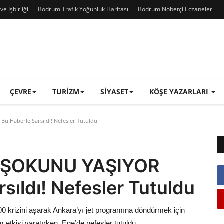
e İşbirliği
Bodrum Trafik Yoğunluk Haritası
Bodrum Nöbetçi Eczaneler
ÇEVRE
TURIZM
SIYASET
KÖŞE YAZARLARI
 Haberle Sarsıldı! Nefesler Tutuldu
N ŞOKUNU YAŞIYOR
sıldı! Nefesler Tutuldu
krizini aşarak Ankara’yı jet programına döndürmek için
 etkisi yaratırken, Ege’de nefesler tutuldu.