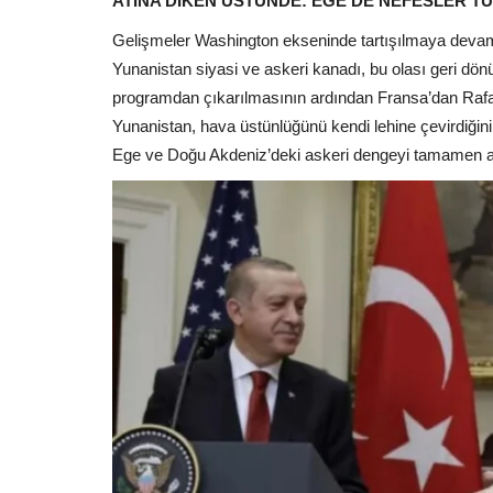
ATİNA DİKEN ÜSTÜNDE: EGE’DE NEFESLER T
Gelişmeler Washington ekseninde tartışılmaya devam e
Yunanistan siyasi ve askeri kanadı, bu olası geri dönü
programdan çıkarılmasının ardından Fransa’dan Rafale
Yunanistan, hava üstünlüğünü kendi lehine çevirdiğin
Ege ve Doğu Akdeniz’deki askeri dengeyi tamamen a