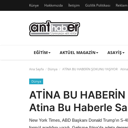
Künye
Hakkımızda
İletişim
Gizlilik Politikası
Reklam v
EĞITIM
AKTÜEL MAGAZIN
ASAYIŞ
Ana Sayfa
Dünya
ATİNA BU HABERİN ŞOKUNU YAŞIYOR Atina Bu
Dünya
ATİNA BU HABERİ
Atina Bu Haberle Sar
New York Times, ABD Başkanı Donald Trump’ın S-400 
formül aradığını yazdı. Gelişme Atina’da adeta deprem