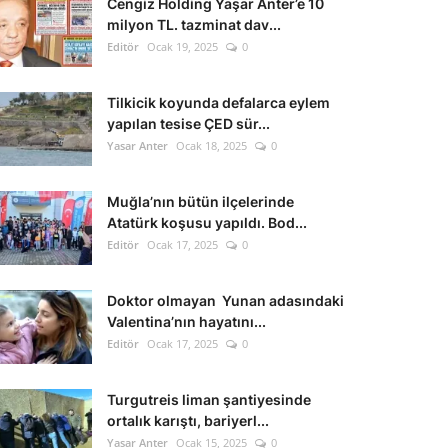
Cengiz Holding Yaşar Anter’e 10
milyon TL. tazminat dav...
Editör
Ocak 19, 2025
0
Tilkicik koyunda defalarca eylem
yapılan tesise ÇED sür...
Yasar Anter
Ocak 18, 2025
0
Muğla’nın bütün ilçelerinde
Atatürk koşusu yapıldı. Bod...
Editör
Ocak 17, 2025
0
Doktor olmayan Yunan adasındaki
Valentina’nın hayatını...
Editör
Ocak 17, 2025
0
Turgutreis liman şantiyesinde
ortalık karıştı, bariyerl...
Yasar Anter
Ocak 15, 2025
0