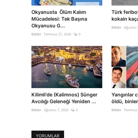
Okyanusta Ölüm Kalım
Türk feribo
Mücadelesi: Tek Başına
kokain kaçak
Okyanusu G...
Editör
Ağustos 
Editör
Temmuz 27, 2026
0
Kilimli'de (Kalimnos) Sünger
Yangınlar ca
Avcılığı Geleneği Yeniden ...
öldü, binler
Editör
Ağustos 7, 2026
0
Editör
Temmuz 
YORUMLAR