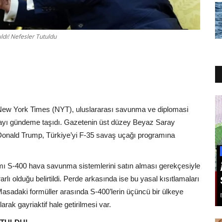
ı! Nefesler Tutuldu
New York Times (NYT), uluslararası savunma ve diplomasi
ddiayı gündeme taşıdı. Gazetenin üst düzey Beyaz Saray
 Donald Trump, Türkiye’yi F-35 savaş uçağı programına
mı S-400 hava savunma sistemlerini satın alması gerekçesiyle
lı olduğu belirtildi. Perde arkasında ise bu yasal kısıtlamaları
Masadaki formüller arasında S-400’lerin üçüncü bir ülkeye
arak gayriaktif hale getirilmesi var.