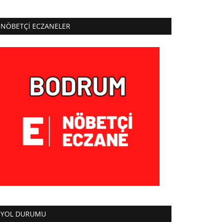
NÖBETÇI ECZANELER
YOL DURUMU