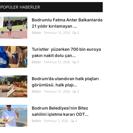
POPÜLER HABERLER
Bodrumlu Fatma Anter Balkanlarda
21 yıldır kırılamayan ...
Editör
Temmuz 15, 2026
0
Turistler yüzerken 700 bin euroya
yakın nakit dolu çan...
Editör
Temmuz 31, 2026
0
Bodrum’da utandıran halk plajları
görüntüsü. halk plajı...
Editör
Temmuz 31, 2026
0
Bodrum Belediyesi'nin Bitez
sahilini işletme kararı ODT...
Editör
Temmuz 7, 2026
0