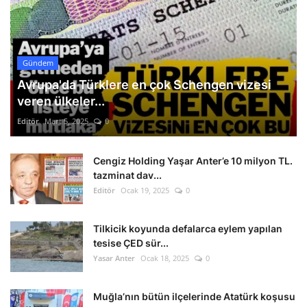
Gündem
Avrupa'da Türklere en çok Schengen vizesi
veren ülkeler...
Editör
Mart 5, 2025
0
Cengiz Holding Yaşar Anter’e 10 milyon TL.
tazminat dav...
Editör
Ocak 19, 2025
0
Tilkicik koyunda defalarca eylem yapılan
tesise ÇED sür...
Yasar Anter
Ocak 18, 2025
0
Muğla’nın bütün ilçelerinde Atatürk koşusu