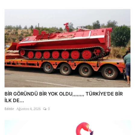
BİR GÖRÜNDÜ BİR YOK OLDU,,,,,,,, TÜRKİYE’DE BİR
İLK DE...
Editör
Ağustos 4, 2026
0