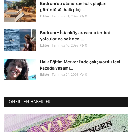
Bodrum’da utandıran halk plajları
görüntüsü. halk plajı...
Editör
Temmuz 31, 2026
0
Bodrum – İstanköy arasında feribot
yolcularına şok deni...
Editör
Temmuz 16, 2026
0
Halk Eğitim Merkezi'nde çalışıyordu feci
kazada yaşamı...
Editör
Temmuz 24, 2026
0
ÖNERILEN HABERLER