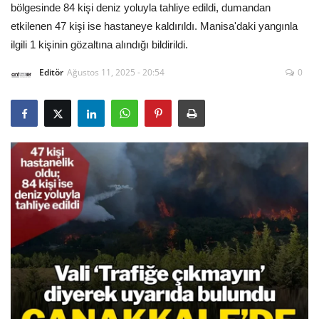
bölgesinde 84 kişi deniz yoluyla tahliye edildi, dumandan
etkilenen 47 kişi ise hastaneye kaldırıldı. Manisa'daki yangınla
Gizlilik Politikası
ilgili 1 kişinin gözaltına alındığı bildirildi.
Reklam ve İşbirliği
Editör
Ağustos 11, 2025 - 20:54
0
Bodrum Trafik Yoğunluk Haritası
Turizm
Siyaset
Bodrum Nöbetçi Eczaneler
Köşe Yazarları
Spor