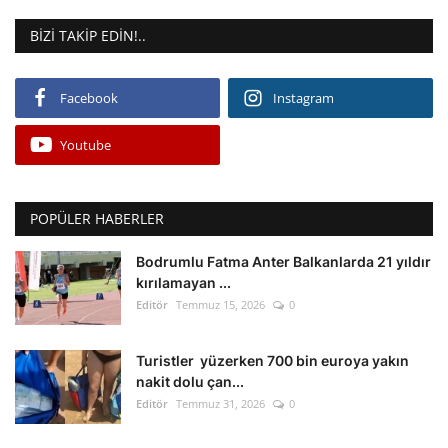
BIZI TAKIP EDIN!..
Facebook
Instagram
Youtube
POPÜLER HABERLER
Bodrumlu Fatma Anter Balkanlarda 21 yıldır
kırılamayan ...
Editör
Temmuz 15, 2026
0
Turistler yüzerken 700 bin euroya yakın
nakit dolu çan...
Editör
Temmuz 31, 2026
0