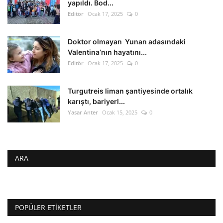
yapıldı. Bod...
Editör
Ocak 17, 2025
0
Doktor olmayan Yunan adasındaki
Valentina’nın hayatını...
Editör
Ocak 17, 2025
0
Turgutreis liman şantiyesinde ortalık
karıştı, bariyerl...
Yasar Anter
Ocak 15, 2025
0
ARA
POPÜLER ETIKETLER