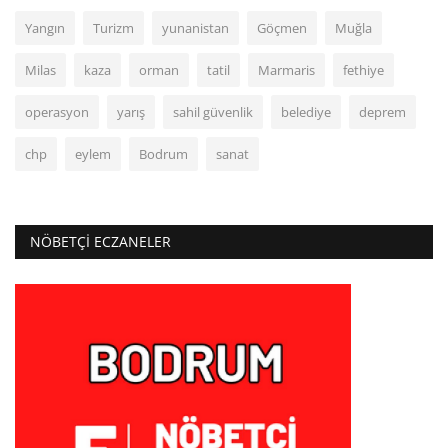
Yangın
Turizm
yunanistan
Göçmen
Muğla
Milas
kaza
orman
tatil
Marmaris
fethiye
operasyon
yarış
sahil güvenlik
belediye
deprem
chp
eylem
Bodrum
sanat
NÖBETÇI ECZANELER