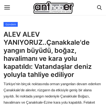
Gündem
Künye
ALEV ALEV
YANIYORUZ..Çanakkale'de
Eğitim
yangın büyüdü, boğaz,
Aktüel Magazin
havalimanı ve kara yolu
kapatıldı: Vatandaşlar deniz
Hakkımızda
yoluyla tahliye ediliyor
İletişim
Türkiye'nin birçok noktasında orman yangınları devam ederken
Çanakkale'de alevler, rüzgarın da etkisiyle geniş bir alana
Asayiş
yayıldı. İki noktada yangın nedeniyle Çanakkale Boğazı,
havalimanı ve Çanakkale-Ezine kara yolu kapatıldı. Felaket
Çevre