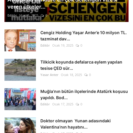
veren ülkeler...
Editör
Mart 5, 2025
0
Cengiz Holding Yaşar Anter’e 10 milyon TL.
tazminat dav...
Editör
Ocak 19, 2025
0
Tilkicik koyunda defalarca eylem yapılan
tesise ÇED sür...
Yasar Anter
Ocak 18, 2025
0
Muğla’nın bütün ilçelerinde Atatürk koşusu
yapıldı. Bod...
Editör
Ocak 17, 2025
0
Doktor olmayan Yunan adasındaki
Valentina’nın hayatını...