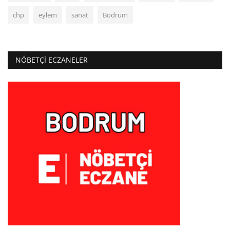
chp
eylem
sanat
Bodrum
NÖBETÇI ECZANELER