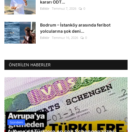
kararı ODT...
Editör
Temmuz 7, 2026
0
Bodrum – İstanköy arasında feribot
yolcularına şok deni...
Editör
Temmuz 16, 2026
0
ÖNERILEN HABERLER
Gündem
Avrupa'da Türklere en çok Schengen vizesi