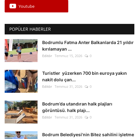
Youtube
POPÜLER HABERLER
Bodrumlu Fatma Anter Balkanlarda 21 yıldır
kırılamayan ...
Editör
Temmuz 15, 2026
0
Turistler yüzerken 700 bin euroya yakın
nakit dolu çan...
Editör
Temmuz 31, 2026
0
Bodrum’da utandıran halk plajları
görüntüsü. halk plajı...
Editör
Temmuz 31, 2026
0
Bodrum Belediyesi'nin Bitez sahilini işletme