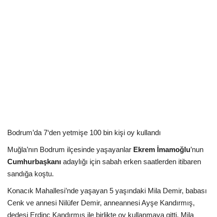
Kültür Sanat Tarih
Sağlık
Ekonomi
Gündem
Dünya
Bodrum’da 7‘den yetmişe 100 bin kişi oy kullandı
Muğla’nın Bodrum ilçesinde yaşayanlar
Ekrem İmamoğlu
’nun
Cumhurbaşkanı
adaylığı için sabah erken saatlerden itibaren
sandığa koştu.
Konacık Mahallesi’nde yaşayan 5 yaşındaki Mila Demir, babası
Cenk ve annesi Nilüfer Demir, anneannesi Ayşe Kandırmış,
dedesi Erdinç Kandırmış ile birlikte oy kullanmaya gitti. Mila