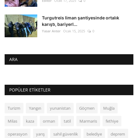
Editör
Ocak 17, 2025
0
Turgutreis liman şantiyesinde ortalık
karıştı, bariyerl...
Yasar Anter
Ocak 15, 2025
0
ARA
POPÜLER ETIKETLER
Turizm
Yangın
yunanistan
Göçmen
Muğla
Milas
kaza
orman
tatil
Marmaris
fethiye
operasyon
yarış
sahil güvenlik
belediye
deprem