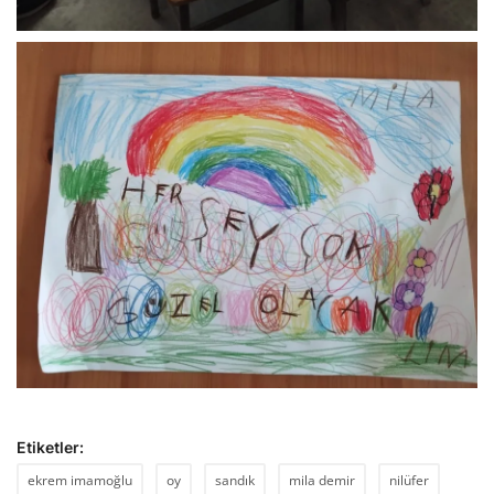
Etiketler:
ekrem imamoğlu
oy
sandık
mila demir
nilüfer