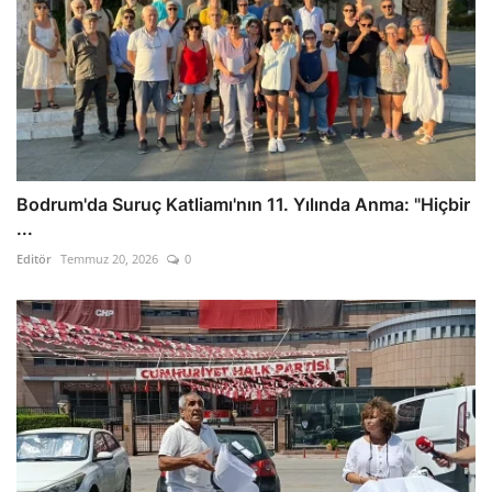
Bodrum'da Suruç Katliamı'nın 11. Yılında Anma: "Hiçbir
...
Editör
Temmuz 20, 2026
0