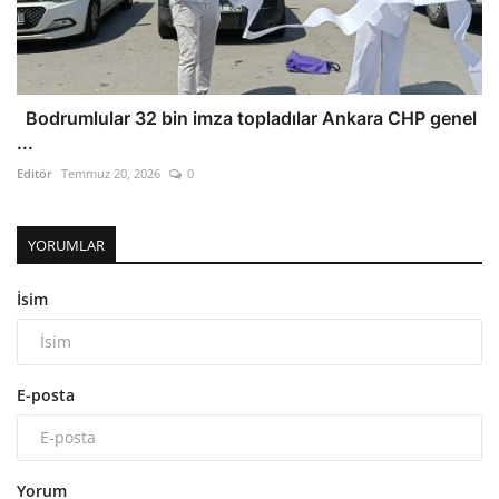
Bodrumlular 32 bin imza topladılar Ankara CHP genel
...
Editör
Temmuz 20, 2026
0
YORUMLAR
İsim
E-posta
Yorum