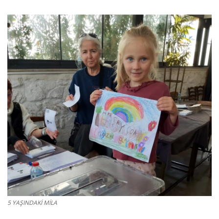
Gizlilik Politikası
Reklam ve İşbirliği
Bodrum Trafik Yoğunluk Haritası
Turizm
Siyaset
Bodrum Nöbetçi Eczaneler
Köşe Yazarları
Spor
5 YAŞINDAKİ MİLA