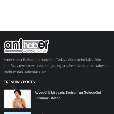
Anter Haber ile Bodrum Haberleri, Türkiye Gündemini Takip Edin
Tarafsız, Güvenilir ve Haberler İçin Doğru Adrestesiniz. Anter Haber ile
Bodrum'dan Haberdar Olun
TRENDING POSTS
Ayşegül Ülkü yazdı: Bodrum’un Geleceğini
Korumak- Beton...