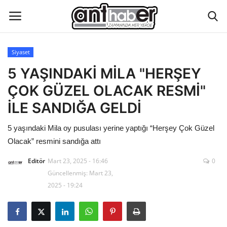
Siyaset
Künye
5 YAŞINDAKİ MİLA "HERŞEY
ÇOK GÜZEL OLACAK RESMİ"
Eğitim
İLE SANDIĞA GELDİ
Aktüel Magazin
5 yaşındaki Mila oy pusulası yerine yaptığı “Herşey Çok Güzel
Olacak” resmini sandığa attı
Hakkımızda
Editör
Mart 23, 2025 - 16:46
0
İletişim
Güncellenmiş: Mart 23,
2025 - 19:24
Asayiş
Çevre