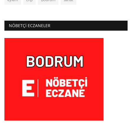
NÖBETÇI ECZANELER