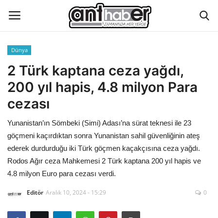
Dünya
Künye
2 Türk kaptana ceza yağdı,
200 yıl hapis, 4.8 milyon Para
Eğitim
cezası
Aktüel Magazin
Yunanistan’ın Sömbeki (Simi) Adası’na sürat teknesi ile 23
göçmeni kaçırdıktan sonra Yunanistan sahil güvenliğinin ateş
Hakkımızda
ederek durdurduğu iki Türk göçmen kaçakçısına ceza yağdı.
Rodos Ağır ceza Mahkemesi 2 Türk kaptana 200 yıl hapis ve
İletişim
4.8 milyon Euro para cezası verdi.
Asayiş
Editör
Aralık 10, 2024 - 15:29
0
Çevre