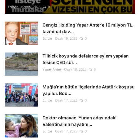
Editör
Mart 5, 2025
0
Cengiz Holding Yaşar Anter’e 10 milyon TL.
tazminat dav...
Editör
Ocak 19, 2025
0
Tilkicik koyunda defalarca eylem yapılan
tesise ÇED sür...
Yasar Anter
Ocak 18, 2025
0
Muğla’nın bütün ilçelerinde Atatürk koşusu
yapıldı. Bod...
Editör
Ocak 17, 2025
0
Doktor olmayan Yunan adasındaki
Valentina’nın hayatını...
Editör
Ocak 17, 2025
0