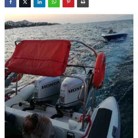
Gizlilik Politikası
Reklam ve İşbirliği
Bodrum Trafik Yoğunluk Haritası
Turizm
Siyaset
Bodrum Nöbetçi Eczaneler
Köşe Yazarları
Spor