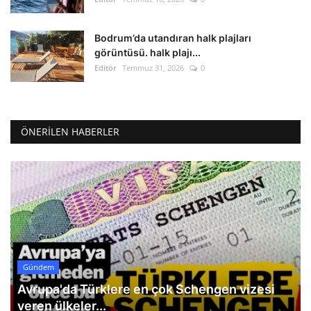
Bodrum’da utandıran halk plajları
görüntüsü. halk plajı...
Editör
Temmuz 31, 2026
0
ÖNERILEN HABERLER
Gündem
Avrupa'da Türklere en çok Schengen vizesi
veren ülkeler...