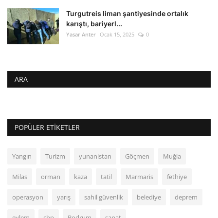
Turgutreis liman şantiyesinde ortalık
karıştı, bariyerl...
Yasar Anter
Ocak 15, 2025
0
ARA
POPÜLER ETIKETLER
Yangın
Turizm
yunanistan
Göçmen
Muğla
Milas
orman
kaza
tatil
Marmaris
fethiye
operasyon
yarış
sahil güvenlik
belediye
deprem
eylem
chp
Bodrum
sanat