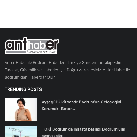
Anter Haber ile Bodrum Haberleri, Türkiye Gündemini Takip Edin
Tarafsız, Güvenilir ve Haberler İçin Doğru Adrestesiniz. Anter Haber ile
Bodrum'dan Haberdar Olun
TRENDING POSTS
Ayşegül Ülkü yazdı: Bodrum’un Geleceğini
Korumak- Beton...
TOKİ Bodrum’da inşaata başladı Bodrumlular
ayağa kalktı