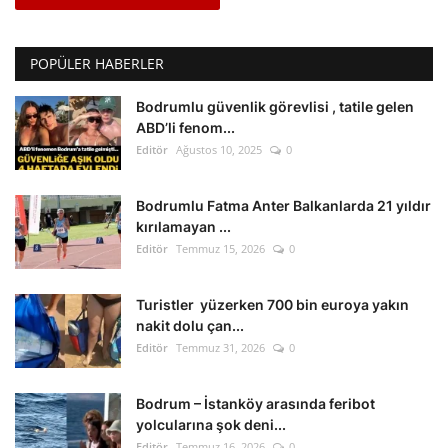
POPÜLER HABERLER
Bodrumlu güvenlik görevlisi , tatile gelen
ABD’li fenom...
Editör
Ağustos 10, 2025
0
Bodrumlu Fatma Anter Balkanlarda 21 yıldır
kırılamayan ...
Editör
Temmuz 15, 2026
0
Turistler yüzerken 700 bin euroya yakın
nakit dolu çan...
Editör
Temmuz 31, 2026
0
Bodrum – İstanköy arasında feribot
yolcularına şok deni...
Editör
Temmuz 16, 2026
0