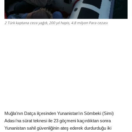
Kültür Sanat Tarih
Sağlık
2 Türk kaptana ceza yağdı, 200 yıl hapis, 4.8 milyon Para cezası
Ekonomi
Gündem
Dünya
Muğla’nın Datça ilçesinden Yunanistan’ın Sömbeki (Simi)
Adası’na sürat teknesi ile 23 göçmeni kaçırdıktan sonra
Yunanistan sahil güvenliğinin ateş ederek durdurduğu iki