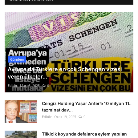
Gündem
Avrupa'da Türklere en çok Schengen vizesi
veren ülkeler...
Editör
Mart 5, 2025
0
Cengiz Holding Yaşar Anter’e 10 milyon TL.
tazminat dav...
Editör
Ocak 19, 2025
0
Tilkicik koyunda defalarca eylem yapılan