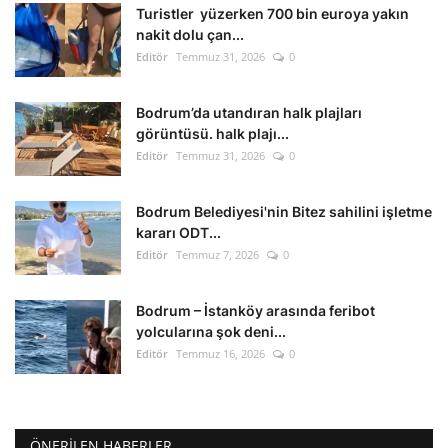
Turistler yüzerken 700 bin euroya yakın
nakit dolu çan...
Editör
Temmuz 31, 2026
0
Bodrum’da utandıran halk plajları
görüntüsü. halk plajı...
Editör
Temmuz 31, 2026
0
Bodrum Belediyesi'nin Bitez sahilini işletme
kararı ODT...
Editör
Temmuz 7, 2026
0
Bodrum – İstanköy arasında feribot
yolcularına şok deni...
Editör
Temmuz 16, 2026
0
ÖNERILEN HABERLER