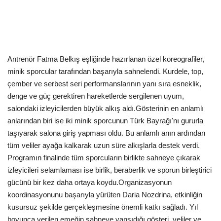
Kültür Sanat Tarih
Sağlık
Ekonomi
Antrenör Fatma Belkış eşliğinde hazırlanan özel koreografiler,
minik sporcular tarafından başarıyla sahnelendi. Kurdele, top,
Gündem
çember ve serbest seri performanslarının yanı sıra esneklik,
denge ve güç gerektiren hareketlerde sergilenen uyum,
Dünya
salondaki izleyicilerden büyük alkış aldı.
Gösterinin en anlamlı
anlarından biri ise iki minik sporcunun Türk Bayrağı'nı gururla
taşıyarak salona giriş yapması oldu. Bu anlamlı anın ardından
tüm veliler ayağa kalkarak uzun süre alkışlarla destek verdi.
Programın finalinde tüm sporcuların birlikte sahneye çıkarak
izleyicileri selamlaması ise birlik, beraberlik ve sporun birleştirici
gücünü bir kez daha ortaya koydu.
Organizasyonun
koordinasyonunu başarıyla yürüten Daria Nozdrina, etkinliğin
kusursuz şekilde gerçekleşmesine önemli katkı sağladı. Yıl
boyunca verilen emeğin sahneye yansıdığı gösteri, veliler ve