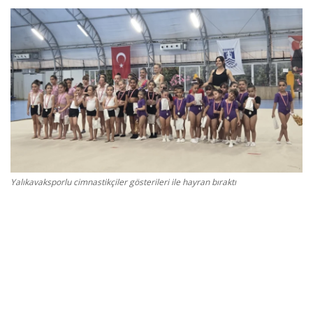
Gizlilik Politikası
Reklam ve İşbirliği
Bodrum Trafik Yoğunluk Haritası
Turizm
Siyaset
Yalıkavaksporlu cimnastikçiler gösterileri ile hayran bıraktı
Bodrum Nöbetçi Eczaneler
Köşe Yazarları
Spor