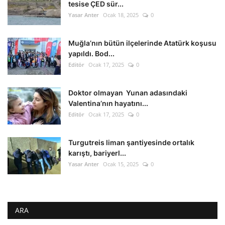
tesise ÇED sür...
Yasar Anter
Ocak 18, 2025
0
Muğla’nın bütün ilçelerinde Atatürk koşusu
yapıldı. Bod...
Editör
Ocak 17, 2025
0
Doktor olmayan Yunan adasındaki
Valentina’nın hayatını...
Editör
Ocak 17, 2025
0
Turgutreis liman şantiyesinde ortalık
karıştı, bariyerl...
Yasar Anter
Ocak 15, 2025
0
ARA