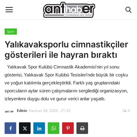
Spor
Künye
Yalıkavaksporlu cimnastikçiler
gösterileri ile hayran bıraktı
Eğitim
Yalıkavak Spor Kulübü Cimnastik Akademisi'nin yıl sonu
Aktüel Magazin
gösterisi, Yalıkavak Spor Kulübü Tesisleri'nde büyük bir coşku
ve yoğun katılımla gerçekleştirildi. Farklı yaş gruplarındaki
Hakkımızda
sporcuların aylar süren çalışmalarını sergilediği organizasyon,
izleyenlere duygu dolu ve gurur verici anlar yaşattı.
İletişim
Editör
Haziran 28, 2026 - 21:33
0
Asayiş
Çevre