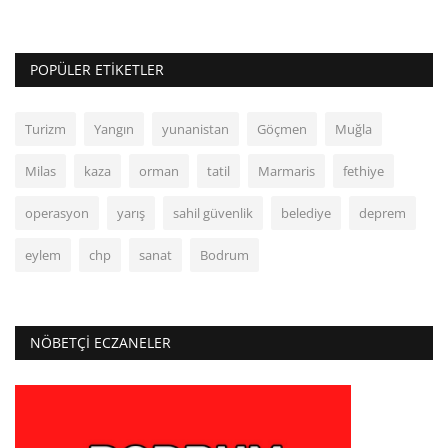
POPÜLER ETIKETLER
Turizm
Yangın
yunanistan
Göçmen
Muğla
Milas
kaza
orman
tatil
Marmaris
fethiye
operasyon
yarış
sahil güvenlik
belediye
deprem
eylem
chp
sanat
Bodrum
NÖBETÇI ECZANELER