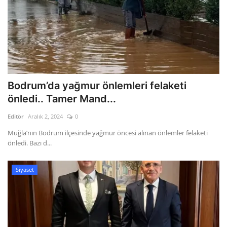
Bodrum’da yağmur önlemleri felaketi
önledi.. Tamer Mand...
Editör
Aralık 2, 2024
0
Muğla’nın Bodrum ilçesinde yağmur öncesi alınan önlemler felaketi
önledi. Bazı d...
Siyaset