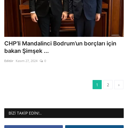
CHP’li Mandalinci Bodrum’un borçları için
bakan Şimşek ...
Editör
Kasım 27, 2024
0
1
2
›
BIZI TAKIP EDIN!..