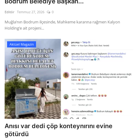
Bodrum Belediye Başkan...
Editör
Temmuz 27, 2026
0
Gizlilik Politikası
Muğla’nın Bodrum ilçesinde, Mahkeme kararına rağmen Kalyon
Holding’e ait projeni...
Reklam ve İşbirliği
Bodrum Trafik Yoğunluk Haritası
Aktüel Magazin
Turizm
Siyaset
Bodrum Nöbetçi Eczaneler
Köşe Yazarları
Spor
Anısı var dedi çöp konteynırını evine
götürdü