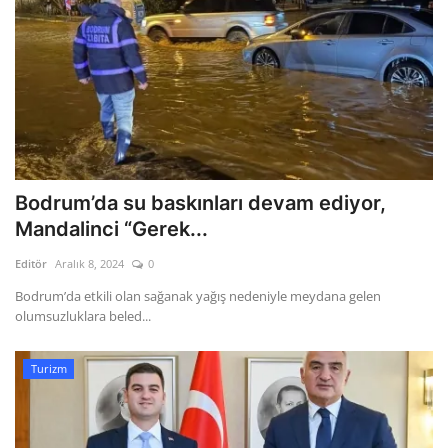
Bodrum’da su baskınları devam ediyor,
Mandalinci “Gerek...
Editör
Aralık 8, 2024
0
Bodrum’da etkili olan sağanak yağış nedeniyle meydana gelen
olumsuzluklara beled...
Turizm