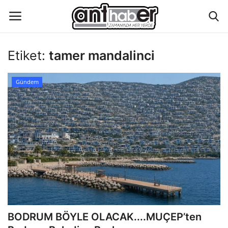
Etiket:
tamer mandalinci
Künye
Gündem
Eğitim
Aktüel Magazin
Hakkımızda
İletişim
Asayiş
BODRUM BÖYLE OLACAK....MUÇEP’ten
Çevre