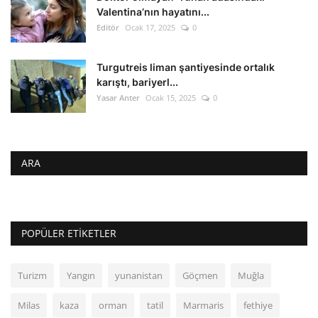
Valentina’nın hayatını...
Editör
Ocak 17, 2025
0
Turgutreis liman şantiyesinde ortalık
karıştı, bariyerl...
Yasar Anter
Ocak 15, 2025
0
ARA
POPÜLER ETIKETLER
Turizm
Yangın
yunanistan
Göçmen
Muğla
Milas
kaza
orman
tatil
Marmaris
fethiye