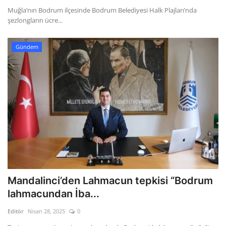
Muğla’nın Bodrum ilçesinde Bodrum Belediyesi Halk Plajları’nda
şezlongların ücre...
Gündem
Mandalinci’den Lahmacun tepkisi “Bodrum
lahmacundan İba...
Editör
Nisan 28, 2025
0