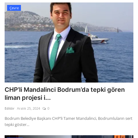
Çevre
CHP’li Mandalinci Bodrum’da tepki gören
liman projesi i...
Editör
Aralık 25, 2024
0
Bodrum Belediye Başkanı CHP’li Tamer Mandalinci, Bodrumluların sert
tepki göster...