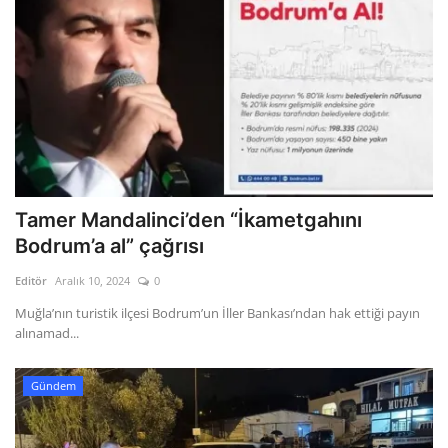
Tamer Mandalinci’den “İkametgahını
Bodrum’a al” çağrısı
Editör
Aralık 10, 2024
0
Muğla’nın turistik ilçesi Bodrum’un İller Bankası’ndan hak ettiği payın
alınamad...
Gündem