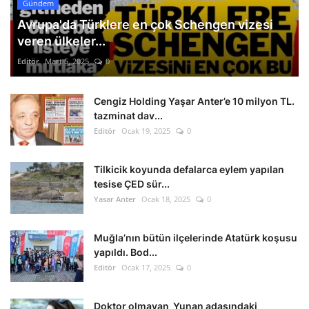
Gündem
Avrupa'da Türklere en çok Schengen vizesi
veren ülkeler...
Editör
Mart 5, 2025
0
Cengiz Holding Yaşar Anter’e 10 milyon TL.
tazminat dav...
Editör
Ocak 19, 2025
0
Tilkicik koyunda defalarca eylem yapılan
tesise ÇED sür...
Yasar Anter
Ocak 18, 2025
0
Muğla’nın bütün ilçelerinde Atatürk koşusu
yapıldı. Bod...
Editör
Ocak 17, 2025
0
Doktor olmayan Yunan adasındaki