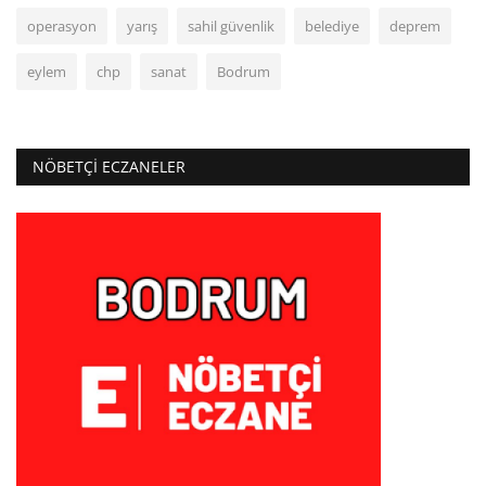
operasyon
yarış
sahil güvenlik
belediye
deprem
eylem
chp
sanat
Bodrum
NÖBETÇI ECZANELER