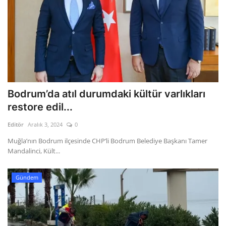
Bodrum’da atıl durumdaki kültür varlıkları
restore edil...
Editör
Aralık 3, 2024
0
Muğla’nın Bodrum ilçesinde CHP’li Bodrum Belediye Başkanı Tamer
Mandalinci, Kült...
Gündem