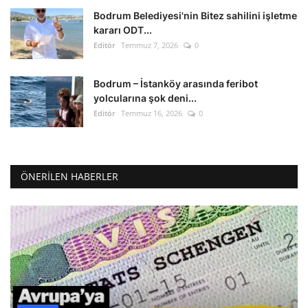
Bodrum Belediyesi'nin Bitez sahilini işletme
kararı ODT...
Editör
Temmuz 7, 2026
0
Bodrum – İstanköy arasında feribot
yolcularına şok deni...
Editör
Temmuz 16, 2026
0
ÖNERILEN HABERLER