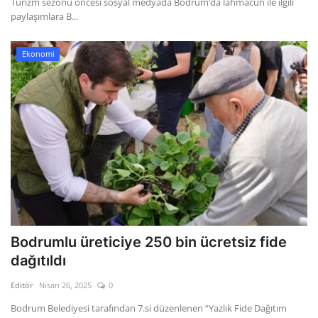
Turizm sezonu öncesi sosyal medyada Bodrum’da lahmacun ile ilgili
paylaşımlara B...
Ekonomi
Bodrumlu üreticiye 250 bin ücretsiz fide
dağıtıldı
Editör
Nisan 26, 2025
0
Bodrum Belediyesi tarafından 7.si düzenlenen “Yazlık Fide Dağıtım