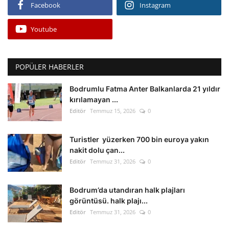
Facebook
Instagram
Youtube
POPÜLER HABERLER
Bodrumlu Fatma Anter Balkanlarda 21 yıldır
kırılamayan ...
Editör
Temmuz 15, 2026
0
Turistler yüzerken 700 bin euroya yakın
nakit dolu çan...
Editör
Temmuz 31, 2026
0
Bodrum’da utandıran halk plajları
görüntüsü. halk plajı...
Editör
Temmuz 31, 2026
0