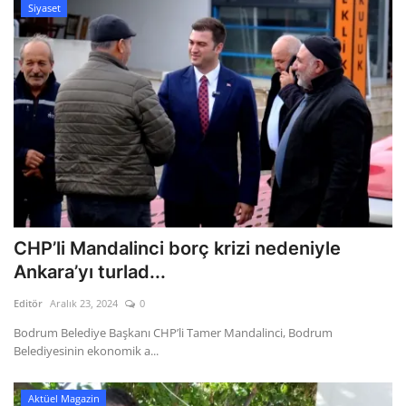
Siyaset
CHP’li Mandalinci borç krizi nedeniyle
Ankara’yı turlad...
Editör
Aralık 23, 2024
0
Bodrum Belediye Başkanı CHP’li Tamer Mandalinci, Bodrum
Belediyesinin ekonomik a...
Aktüel Magazin