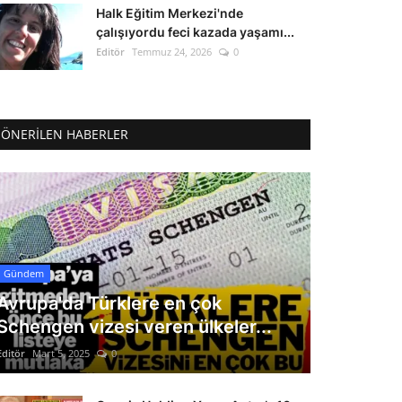
Halk Eğitim Merkezi'nde
çalışıyordu feci kazada yaşamı...
Editör
Temmuz 24, 2026
0
ÖNERILEN HABERLER
Gündem
Avrupa'da Türklere en çok
Schengen vizesi veren ülkeler...
Editör
Mart 5, 2025
0