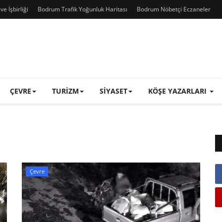
e İşbirliği
Bodrum Trafik Yoğunluk Haritası
Bodrum Nöbetçi Eczaneler
ÇEVRE
TURIZM
SIYASET
KÖŞE YAZARLARI
Çevre