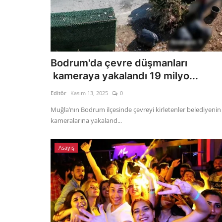
Bodrum'da çevre düşmanları
kameraya yakalandı 19 milyo...
Editör
Kasım 13, 2025
0
Muğla’nın Bodrum ilçesinde çevreyi kirletenler belediyenin
kameralarına yakaland...
Asayiş