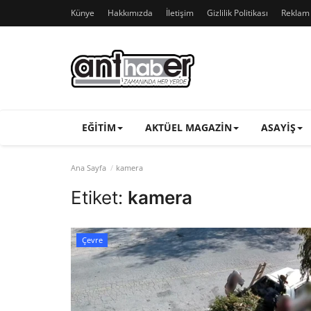
Künye
Hakkımızda
İletişim
Gizlilik Politikası
Reklam v
EĞITIM
AKTÜEL MAGAZIN
ASAYIŞ
Ana Sayfa
kamera
Etiket:
kamera
Çevre