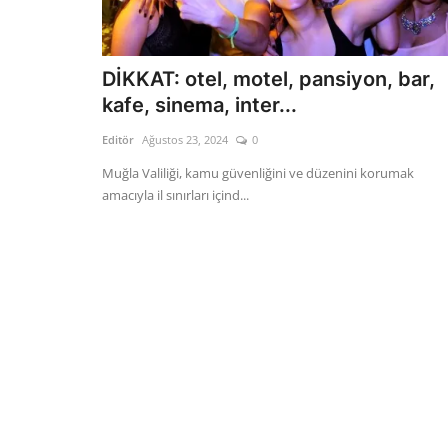
DİKKAT: otel, motel, pansiyon, bar,
kafe, sinema, inter...
Editör
Ağustos 23, 2024
0
Muğla Valiliği, kamu güvenliğini ve düzenini korumak
amacıyla il sınırları içind...