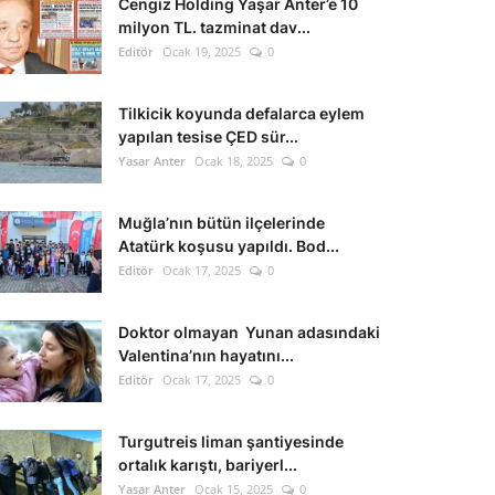
Cengiz Holding Yaşar Anter’e 10
milyon TL. tazminat dav...
Editör
Ocak 19, 2025
0
Tilkicik koyunda defalarca eylem
yapılan tesise ÇED sür...
Yasar Anter
Ocak 18, 2025
0
Muğla’nın bütün ilçelerinde
Atatürk koşusu yapıldı. Bod...
Editör
Ocak 17, 2025
0
Doktor olmayan Yunan adasındaki
Valentina’nın hayatını...
Editör
Ocak 17, 2025
0
Turgutreis liman şantiyesinde
ortalık karıştı, bariyerl...
Yasar Anter
Ocak 15, 2025
0