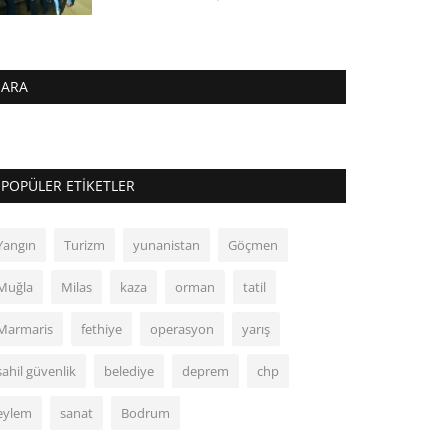
ARA
POPÜLER ETIKETLER
Yangın
Turizm
yunanistan
Göçmen
Muğla
Milas
kaza
orman
tatil
Marmaris
fethiye
operasyon
yarış
sahil güvenlik
belediye
deprem
chp
eylem
sanat
Bodrum