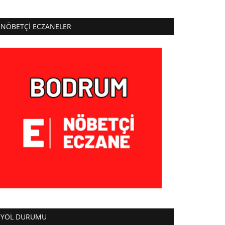
NÖBETÇI ECZANELER
YOL DURUMU