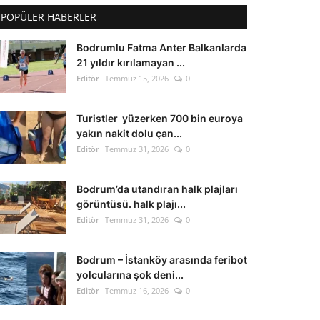
POPÜLER HABERLER
Bodrumlu Fatma Anter Balkanlarda
21 yıldır kırılamayan ...
Editör
Temmuz 15, 2026
0
Turistler yüzerken 700 bin euroya
yakın nakit dolu çan...
Editör
Temmuz 31, 2026
0
Bodrum’da utandıran halk plajları
görüntüsü. halk plajı...
Editör
Temmuz 31, 2026
0
Bodrum – İstanköy arasında feribot
yolcularına şok deni...
Editör
Temmuz 16, 2026
0