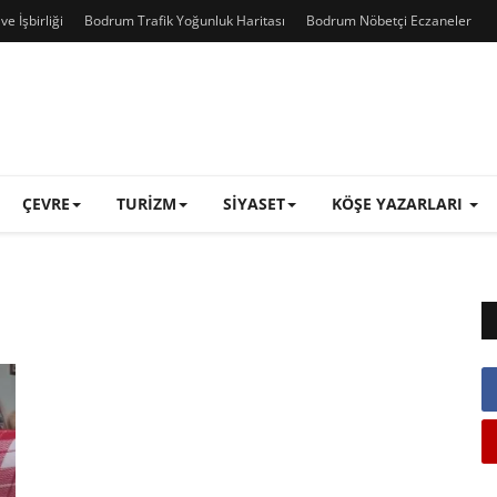
e İşbirliği
Bodrum Trafik Yoğunluk Haritası
Bodrum Nöbetçi Eczaneler
ÇEVRE
TURIZM
SIYASET
KÖŞE YAZARLARI