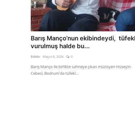
Barış Manço’nun ekibindeydi, tüfek
vurulmuş halde bu...
Editör
Mayıs 6, 2026
0
Barış Manço ile birlikte sahneye çıkan müzisyen Hüseyin
Cebeci, Bodrum'da tüfekl...