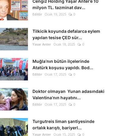
Cengiz Holding Yaşar Anter’e 10
milyon TL. tazminat dav...
Editör
Ocak 19, 2025
0
Tilkicik koyunda defalarca eylem
yapılan tesise ÇED sür...
Yasar Anter
Ocak 18, 2025
0
Muğla’nın bütün ilçelerinde
Atatürk koşusu yapıldı. Bod...
Editör
Ocak 17, 2025
0
Doktor olmayan Yunan adasındaki
Valentina’nın hayatını...
Editör
Ocak 17, 2025
0
Turgutreis liman şantiyesinde
ortalık karıştı, bariyerl...
Yasar Anter
Ocak 15, 2025
0