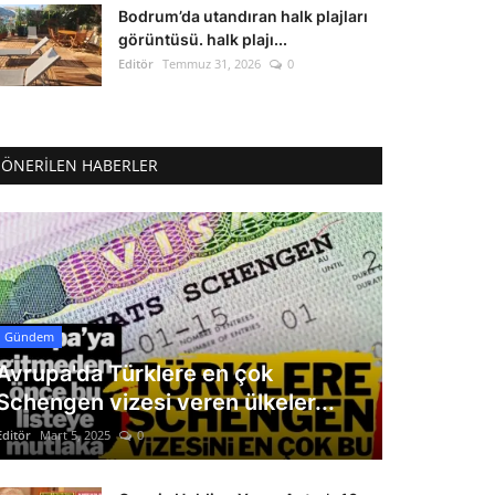
Bodrum’da utandıran halk plajları
görüntüsü. halk plajı...
Editör
Temmuz 31, 2026
0
ÖNERILEN HABERLER
Gündem
Avrupa'da Türklere en çok
Schengen vizesi veren ülkeler...
Editör
Mart 5, 2025
0