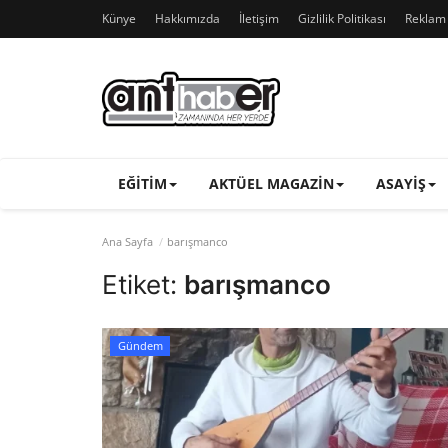
Künye
Hakkımızda
İletişim
Gizlilik Politikası
Reklam v
EĞITIM
AKTÜEL MAGAZIN
ASAYIŞ
Ana Sayfa
barışmanco
Etiket:
barışmanco
Gündem