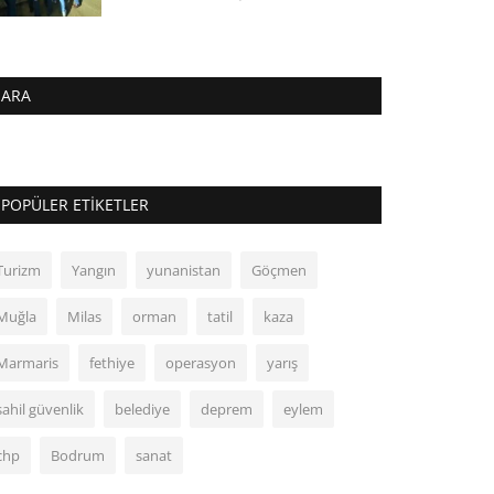
ARA
POPÜLER ETIKETLER
Turizm
Yangın
yunanistan
Göçmen
Muğla
Milas
orman
tatil
kaza
Marmaris
fethiye
operasyon
yarış
sahil güvenlik
belediye
deprem
eylem
chp
Bodrum
sanat