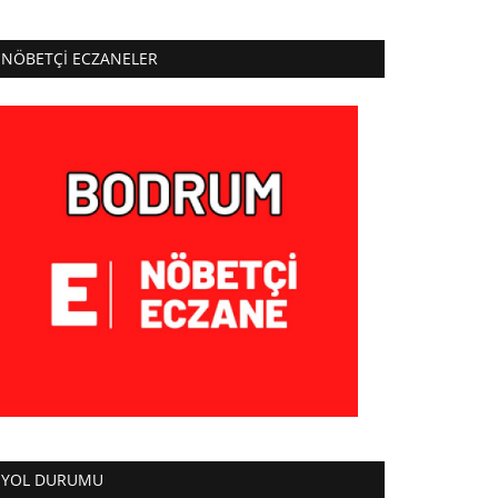
NÖBETÇI ECZANELER
YOL DURUMU