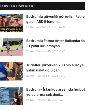
POPÜLER HABERLER
Bodrumlu güvenlik görevlisi , tatile
gelen ABD’li fenom...
Editör
Ağustos 10, 2025
0
Bodrumlu Fatma Anter Balkanlarda
21 yıldır kırılamayan ...
Editör
Temmuz 15, 2026
0
Turistler yüzerken 700 bin euroya
yakın nakit dolu çan...
Editör
Temmuz 31, 2026
0
Bodrum – İstanköy arasında feribot
yolcularına şok deni...
Editör
Temmuz 16, 2026
0