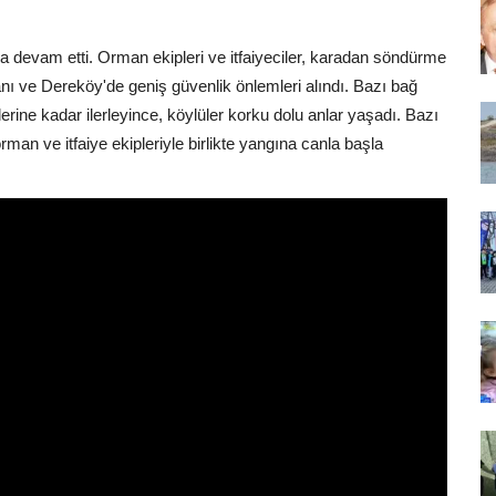
devam etti. Orman ekipleri ve itfaiyeciler, karadan söndürme
nı ve Dereköy'de geniş güvenlik önlemleri alındı. Bazı bağ
elerine kadar ilerleyince, köylüler korku dolu anlar yaşadı. Bazı
an ve itfaiye ekipleriyle birlikte yangına canla başla