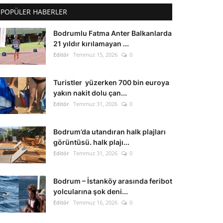
POPÜLER HABERLER
Bodrumlu Fatma Anter Balkanlarda
21 yıldır kırılamayan ...
Editör
Temmuz 15, 2026
0
Turistler yüzerken 700 bin euroya
yakın nakit dolu çan...
Editör
Temmuz 31, 2026
0
Bodrum’da utandıran halk plajları
görüntüsü. halk plajı...
Editör
Temmuz 31, 2026
0
Bodrum – İstanköy arasında feribot
yolcularına şok deni...
Editör
Temmuz 16, 2026
0