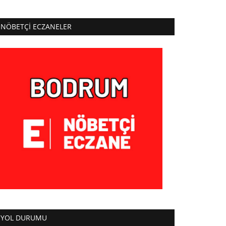
NÖBETÇI ECZANELER
YOL DURUMU