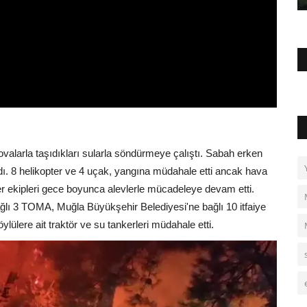
kovalarla taşıdıkları sularla söndürmeye çalıştı. Sabah erken
ı. 8 helikopter ve 4 uçak, yangına müdahale etti ancak hava
er ekipleri gece boyunca alevlerle mücadeleye devam etti.
ğlı 3 TOMA, Muğla Büyükşehir Belediyesi'ne bağlı 10 itfaiye
öylülere ait traktör ve su tankerleri müdahale etti.