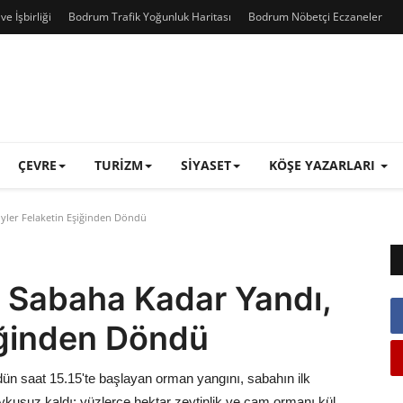
e İşbirliği
Bodrum Trafik Yoğunluk Haritası
Bodrum Nöbetçi Eczaneler
ÇEVRE
TURIZM
SIYASET
KÖŞE YAZARLARI
yler Felaketin Eşiğinden Döndü
i Sabaha Kadar Yandı,
iğinden Döndü
dün saat 15.15'te başlayan orman yangını, sabahın ilk
ykusuz kaldı; yüzlerce hektar zeytinlik ve çam ormanı kül