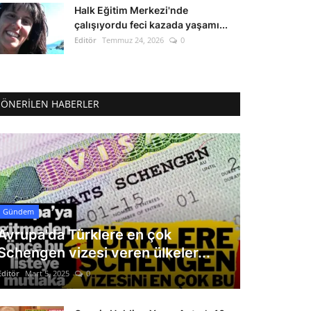
Halk Eğitim Merkezi'nde
çalışıyordu feci kazada yaşamı...
Editör
Temmuz 24, 2026
0
ÖNERILEN HABERLER
Gündem
Avrupa'da Türklere en çok
Schengen vizesi veren ülkeler...
Editör
Mart 5, 2025
0