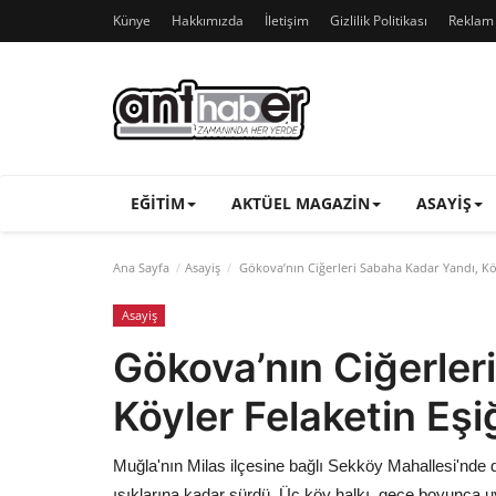
Künye
Hakkımızda
İletişim
Gizlilik Politikası
Reklam v
EĞITIM
AKTÜEL MAGAZIN
ASAYIŞ
Ana Sayfa
Asayiş
Gökova’nın Ciğerleri Sabaha Kadar Yandı, Kö
Asayiş
Gökova’nın Ciğerler
Köyler Felaketin Eş
Muğla'nın Milas ilçesine bağlı Sekköy Mahallesi'nde 
ışıklarına kadar sürdü. Üç köy halkı, gece boyunca u