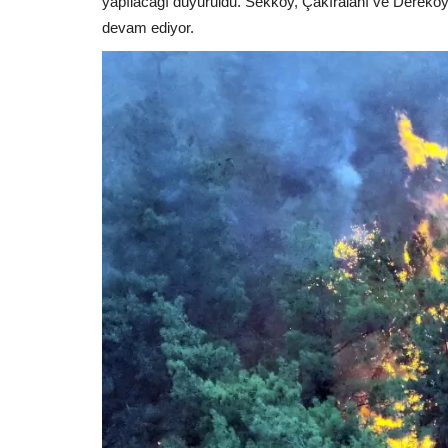
yapılacağı duyuruldu. Sekköy, Çakıralanı ve Dereköy 
devam ediyor.