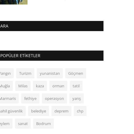
ARA
POPÜLER ETIKETLER
Yangın
Turizm
yunanistan
Göçmen
Muğla
Milas
kaza
orman
tatil
Marmaris
fethiye
operasyon
yarış
sahil güvenlik
belediye
deprem
chp
eylem
sanat
Bodrum