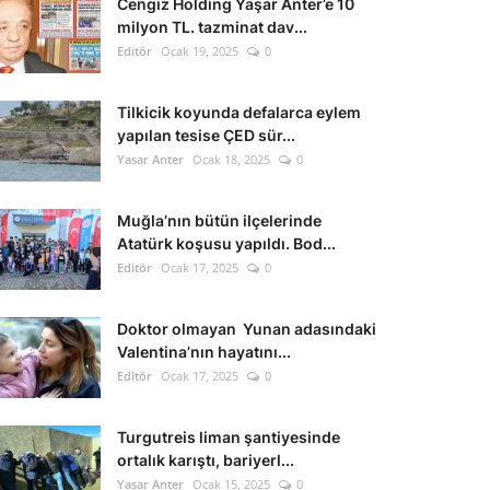
Cengiz Holding Yaşar Anter’e 10
milyon TL. tazminat dav...
Editör
Ocak 19, 2025
0
Tilkicik koyunda defalarca eylem
yapılan tesise ÇED sür...
Yasar Anter
Ocak 18, 2025
0
Muğla’nın bütün ilçelerinde
Atatürk koşusu yapıldı. Bod...
Editör
Ocak 17, 2025
0
Doktor olmayan Yunan adasındaki
Valentina’nın hayatını...
Editör
Ocak 17, 2025
0
Turgutreis liman şantiyesinde
ortalık karıştı, bariyerl...
Yasar Anter
Ocak 15, 2025
0