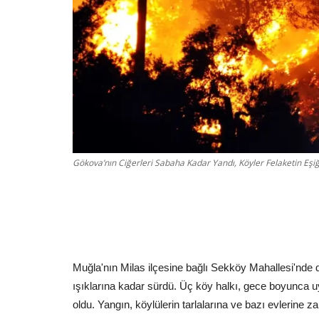
Gökova’nın Ciğerleri Sabaha Kadar Yandı, Köyler Felaketin Eş
Muğla'nın Milas ilçesine bağlı Sekköy Mahallesi'nde 
ışıklarına kadar sürdü. Üç köy halkı, gece boyunca u
oldu. Yangın, köylülerin tarlalarına ve bazı evlerine za