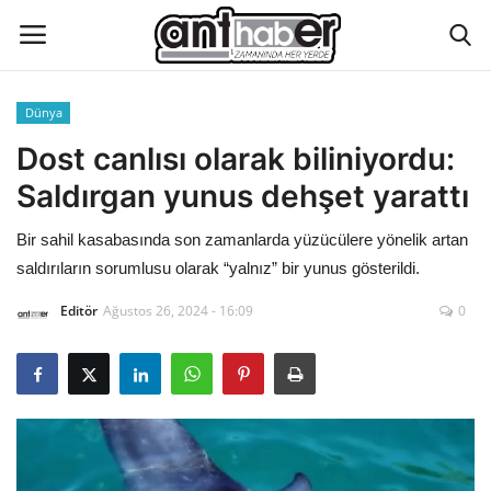
Dünya
Künye
Dost canlısı olarak biliniyordu:
Saldırgan yunus dehşet yarattı
Eğitim
Bir sahil kasabasında son zamanlarda yüzücülere yönelik artan
Aktüel Magazin
saldırıların sorumlusu olarak “yalnız” bir yunus gösterildi.
Editör
Ağustos 26, 2024 - 16:09
0
Hakkımızda
İletişim
Asayiş
Çevre