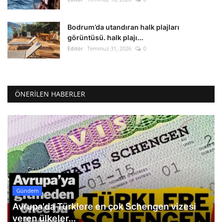
Bodrum’da utandıran halk plajları
görüntüsü. halk plajı...
Editör
Temmuz 31, 2026
0
ÖNERILEN HABERLER
Gündem
Avrupa'da Türklere en çok Schengen vizesi
veren ülkeler...