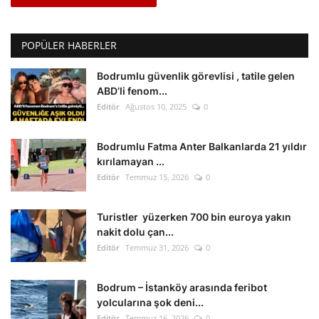
POPÜLER HABERLER
Bodrumlu güvenlik görevlisi , tatile gelen
ABD’li fenom...
Editör
Ağustos 10, 2025
0
Bodrumlu Fatma Anter Balkanlarda 21 yıldır
kırılamayan ...
Editör
Temmuz 15, 2026
0
Turistler yüzerken 700 bin euroya yakın
nakit dolu çan...
Editör
Temmuz 31, 2026
0
Bodrum – İstanköy arasında feribot
yolcularına şok deni...
Editör
Temmuz 16, 2026
0