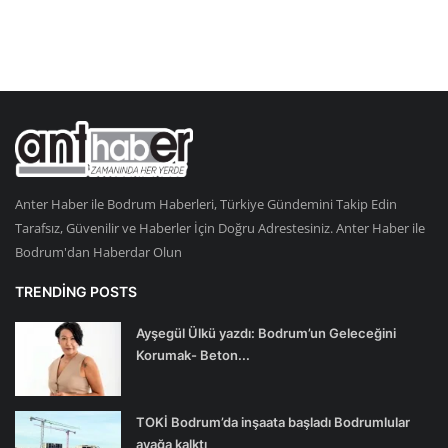
Anter Haber ile Bodrum Haberleri, Türkiye Gündemini Takip Edin
Tarafsız, Güvenilir ve Haberler İçin Doğru Adrestesiniz. Anter Haber ile
Bodrum'dan Haberdar Olun
TRENDING POSTS
Ayşegül Ülkü yazdı: Bodrum’un Geleceğini
Korumak- Beton...
TOKİ Bodrum’da inşaata başladı Bodrumlular
ayağa kalktı