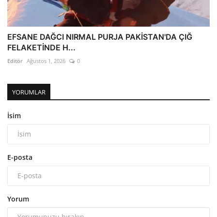
EFSANE DAĞCI NIRMAL PURJA PAKİSTAN'DA ÇIĞ
FELAKETİNDE H...
Editör
Ağustos 1, 2026
0
YORUMLAR
İsim
E-posta
Yorum