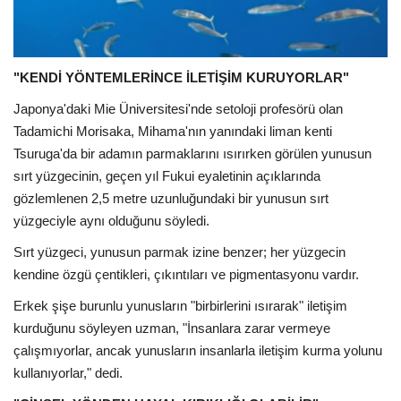
"KENDİ YÖNTEMLERİNCE İLETİŞİM KURUYORLAR"
Japonya'daki Mie Üniversitesi'nde setoloji profesörü olan
Tadamichi Morisaka, Mihama'nın yanındaki liman kenti
Tsuruga'da bir adamın parmaklarını ısırırken görülen yunusun
sırt yüzgecinin, geçen yıl Fukui eyaletinin açıklarında
gözlemlenen 2,5 metre uzunluğundaki bir yunusun sırt
yüzgeciyle aynı olduğunu söyledi.
Sırt yüzgeci, yunusun parmak izine benzer; her yüzgecin
kendine özgü çentikleri, çıkıntıları ve pigmentasyonu vardır.
Erkek şişe burunlu yunusların "birbirlerini ısırarak" iletişim
kurduğunu söyleyen uzman, "İnsanlara zarar vermeye
çalışmıyorlar, ancak yunusların insanlarla iletişim kurma yolunu
kullanıyorlar," dedi.