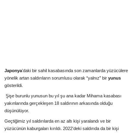
Kültür Sanat Tarih
Sağlık
Ekonomi
Gündem
Dünya
Japonya
’daki bir sahil kasabasında son zamanlarda yüzücülere
yönelik artan saldırıların sorumlusu olarak “yalnız” bir
yunus
gösterildi.
Şişe burunlu yunusun bu yıl şu ana kadar Mihama kasabası
yakınlarında gerçekleşen 18 saldırının arkasında olduğu
düşünülüyor.
Geçtiğimiz yıl saldırılarda en az altı kişi yaralandı ve bir
yüzücünün kaburgaları kırıldı. 2022'deki saldırıda da bir kişi