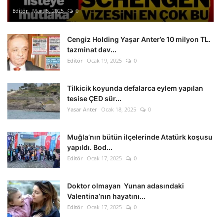
Editör
Mart 5, 2025
0
Cengiz Holding Yaşar Anter’e 10 milyon TL.
tazminat dav...
Editör
Ocak 19, 2025
0
Tilkicik koyunda defalarca eylem yapılan
tesise ÇED sür...
Yasar Anter
Ocak 18, 2025
0
Muğla’nın bütün ilçelerinde Atatürk koşusu
yapıldı. Bod...
Editör
Ocak 17, 2025
0
Doktor olmayan Yunan adasındaki
Valentina’nın hayatını...
Editör
Ocak 17, 2025
0