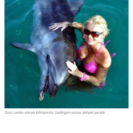
Gizlilik Politikası
Reklam ve İşbirliği
Bodrum Trafik Yoğunluk Haritası
Turizm
Siyaset
Bodrum Nöbetçi Eczaneler
Köşe Yazarları
Dost canlısı olarak biliniyordu: Saldırgan yunus dehşet yarattı
Spor