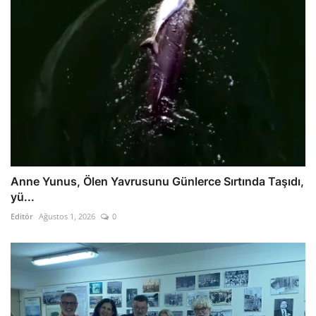
Anne Yunus, Ölen Yavrusunu Günlerce Sırtında Taşıdı,
yü...
Editör
Ağustos 1, 2026
0