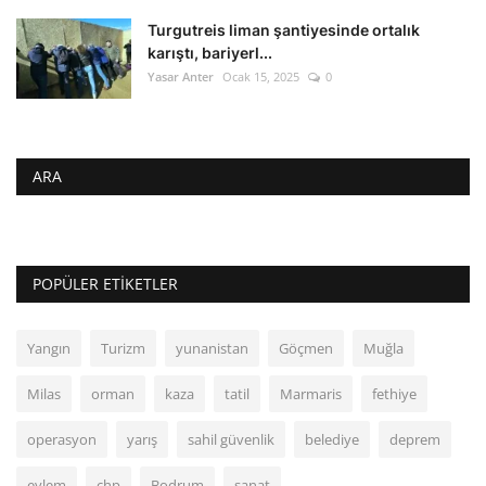
Turgutreis liman şantiyesinde ortalık
karıştı, bariyerl...
Yasar Anter
Ocak 15, 2025
0
ARA
POPÜLER ETIKETLER
Yangın
Turizm
yunanistan
Göçmen
Muğla
Milas
orman
kaza
tatil
Marmaris
fethiye
operasyon
yarış
sahil güvenlik
belediye
deprem
eylem
chp
Bodrum
sanat