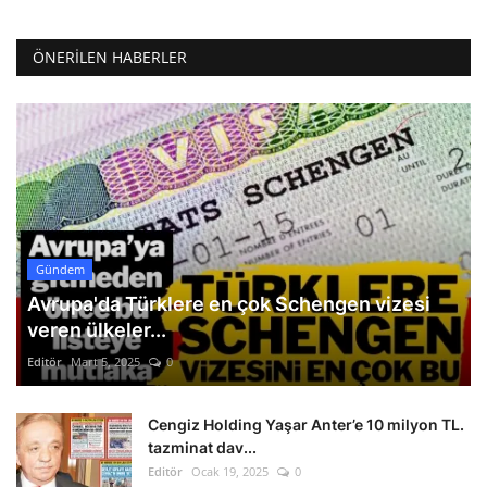
ÖNERILEN HABERLER
Gündem
Avrupa'da Türklere en çok Schengen vizesi
veren ülkeler...
Editör
Mart 5, 2025
0
Cengiz Holding Yaşar Anter’e 10 milyon TL.
tazminat dav...
Editör
Ocak 19, 2025
0