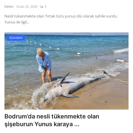
Kültür Sanat Tarih
Editör
Ocak 29, 2026
0
Sağlık
Nesli tükenmekte olan Tırtak türü yunus ölü olarak sahile vurdu.
Yunus ile ilgil...
Ekonomi
Gündem
Gündem
Dünya
Bodrum’da nesli tükenmekte olan
şişeburun Yunus karaya ...