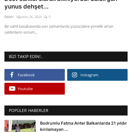
yunus dehşet...
Editör
Ağustos 26, 2024
0
Bir sahil kasabasında son zamanlarda yüzücülere yönelik artan
saldırıların sorum...
BIZI TAKIP EDIN!..
Facebook
Instagram
Youtube
POPÜLER HABERLER
Bodrumlu Fatma Anter Balkanlarda 21 yıldır
kırılamayan ...