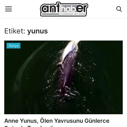
Etiket:
yunus
Künye
Dünya
Eğitim
Aktüel Magazin
Hakkımızda
İletişim
Asayiş
Anne Yunus, Ölen Yavrusunu Günlerce
Çevre