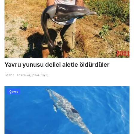
Yavru yunusu delici aletle öldürdüler
Editör
Kasım 24, 2024
0
Çevre