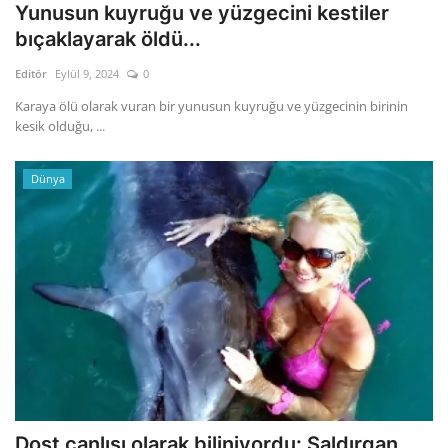
Yunusun kuyruğu ve yüzgecini kestiler
bıçaklayarak öldü...
Editör
Eylül 9, 2024
0
Karaya ölü olarak vuran bir yunusun kuyruğu ve yüzgecinin birinin
kesik olduğu, ...
Dünya
Dost canlısı olarak biliniyordu: Saldırgan