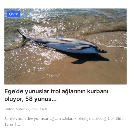
Çevre
Ege’de yunuslar trol ağlarının kurbanı
oluyor, 58 yunus...
Editör
Şubat 27, 2025
0
Sahile vuran dev yunusun ağlara takılarak ölmüş olabileceği belirtildi.
Tarım İl...