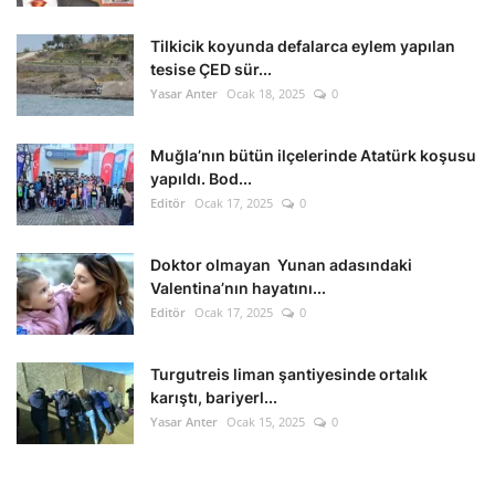
Tilkicik koyunda defalarca eylem yapılan
tesise ÇED sür...
Yasar Anter
Ocak 18, 2025
0
Muğla’nın bütün ilçelerinde Atatürk koşusu
yapıldı. Bod...
Editör
Ocak 17, 2025
0
Doktor olmayan Yunan adasındaki
Valentina’nın hayatını...
Editör
Ocak 17, 2025
0
Turgutreis liman şantiyesinde ortalık
karıştı, bariyerl...
Yasar Anter
Ocak 15, 2025
0