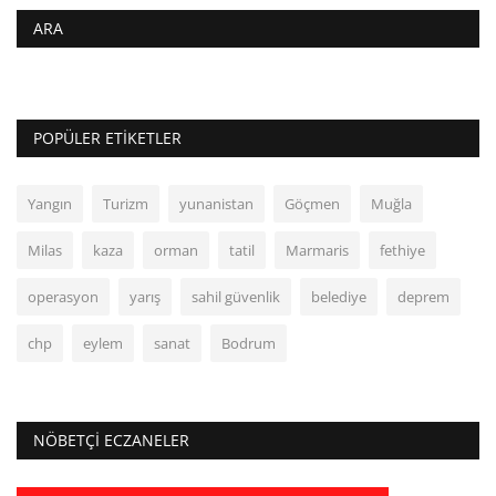
ARA
POPÜLER ETIKETLER
Yangın
Turizm
yunanistan
Göçmen
Muğla
Milas
kaza
orman
tatil
Marmaris
fethiye
operasyon
yarış
sahil güvenlik
belediye
deprem
chp
eylem
sanat
Bodrum
NÖBETÇI ECZANELER