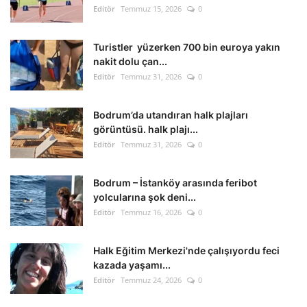
Editör
Temmuz 15, 2026
0
Turistler yüzerken 700 bin euroya yakın
nakit dolu çan...
Editör
Temmuz 31, 2026
0
Bodrum’da utandıran halk plajları
görüntüsü. halk plajı...
Editör
Temmuz 31, 2026
0
Bodrum – İstanköy arasında feribot
yolcularına şok deni...
Editör
Temmuz 16, 2026
0
Halk Eğitim Merkezi'nde çalışıyordu feci
kazada yaşamı...
Editör
Temmuz 24, 2026
0