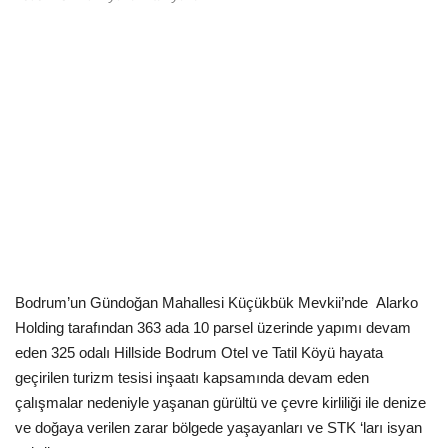
Kültür Sanat Tarih
Sağlık
Ekonomi
Gündem
Dünya
Bodrum’un Gündoğan Mahallesi Küçükbük Mevkii’nde
Alarko
Holding tarafından 363 ada 10 parsel üzerinde yapımı devam
eden 325 odalı Hillside Bodrum Otel ve Tatil Köyü hayata
geçirilen turizm tesisi inşaatı kapsamında devam eden
çalışmalar nedeniyle yaşanan gürültü ve çevre kirliliği ile denize
ve doğaya verilen zarar bölgede yaşayanları ve STK ‘ları isyan