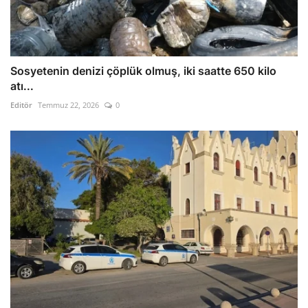
Sosyetenin denizi çöplük olmuş, iki saatte 650 kilo
atı...
Editör
Temmuz 22, 2026
0