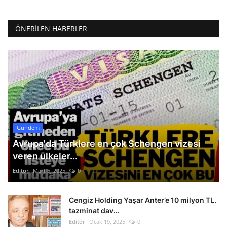
ÖNERILEN HABERLER
Gündem
Avrupa'da Türklere en çok Schengen vizesi
veren ülkeler...
Editör
Mart 5, 2025
0
Cengiz Holding Yaşar Anter’e 10 milyon TL.
tazminat dav...
Editör
Ocak 19, 2025
0