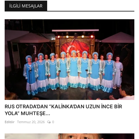
İLGILI MESAJLAR
RUS OTRADA’DAN “KALİNKA’DAN UZUN İNCE BİR
YOLA” MUHTEŞE...
Editör
Temmuz 20, 2026
0