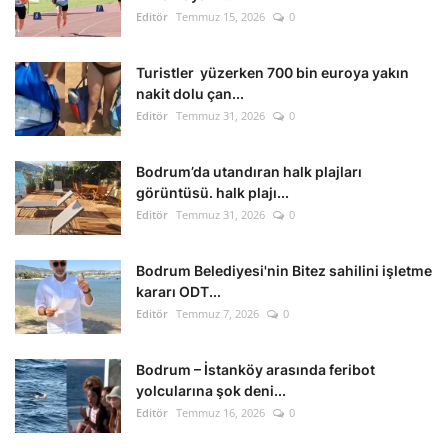
Editör
Temmuz 15, 2026
0
Turistler yüzerken 700 bin euroya yakın
nakit dolu çan...
Editör
Temmuz 31, 2026
0
Bodrum’da utandıran halk plajları
görüntüsü. halk plajı...
Editör
Temmuz 31, 2026
0
Bodrum Belediyesi'nin Bitez sahilini işletme
kararı ODT...
Editör
Temmuz 7, 2026
0
Bodrum – İstanköy arasında feribot
yolcularına şok deni...
Editör
Temmuz 16, 2026
0