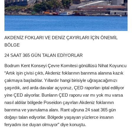
AKDENİZ FOKLARI VE DENİZ ÇAYIRLARI İÇİN ÖNEMİL
BÖLGE
24 SAAT 365 GÜN TALAN EDİYORLAR
Bodrum Kent Konseyi Çevre Komitesi gönüllüsü Nihat Koyuncu
“Artık işin çivisi çıktı, Akdeniz foklarının barınma alanına kazık
çakmaya başladılar. Yıllardır hangi birisiyle uğraşacağımızı
şaşırdık, ard arda davalar açıyoruz, ÇED raporları iptal ediliyor
yine ÇED alıyorlar. Bunların ÇED raporu var mı yok mu varsa
nasıl aldılar bölgede Poseidon çayırları Akdeniz foklarının
barınma ve yavrulama alanı. Rant uğruna 24 saat 365 gün
doğayı talan ediyorlar. Bölgede yaşayan yüzlerce insanın
feryadını ise duyan olmuyor” diye konuştu.