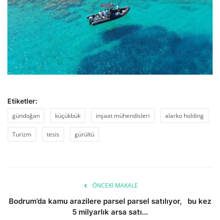
Etiketler:
gündoğan
küçükbük
inşaat mühendisleri
alarko holding
Turizm
tesis
gürültü
ÖNCEKI MAKALE
Bodrum’da kamu arazilere parsel parsel satılıyor, bu kez
5 milyarlık arsa satı...