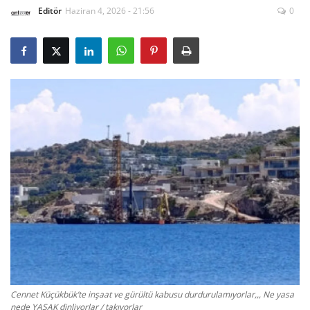
Editör
Haziran 4, 2026 - 21:56
0
Gizlilik Politikası
Reklam ve İşbirliği
Bodrum Trafik Yoğunluk Haritası
Turizm
Siyaset
Bodrum Nöbetçi Eczaneler
Köşe Yazarları
Spor
Cennet Küçükbük’te inşaat ve gürültü kabusu durdurulamıyorlar,,, Ne yasa
nede YASAK dinliyorlar / takıyorlar