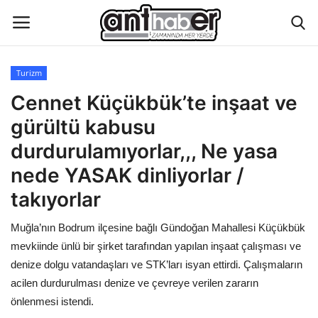
Turizm
Künye
Cennet Küçükbük’te inşaat ve
gürültü kabusu
Eğitim
durdurulamıyorlar,,, Ne yasa
Aktüel Magazin
nede YASAK dinliyorlar /
takıyorlar
Hakkımızda
Muğla’nın Bodrum ilçesine bağlı Gündoğan Mahallesi Küçükbük
İletişim
mevkiinde ünlü bir şirket tarafından yapılan inşaat çalışması ve
denize dolgu vatandaşları ve STK’ları isyan ettirdi. Çalışmaların
Asayiş
acilen durdurulması denize ve çevreye verilen zararın
önlenmesi istendi.
Çevre