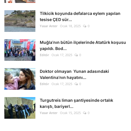
Tilkicik koyunda defalarca eylem yapılan
tesise ÇED sür...
Yasar Anter
Ocak 18, 2025
0
Muğla’nın bütün ilçelerinde Atatürk koşusu
yapıldı. Bod...
Editör
Ocak 17, 2025
0
Doktor olmayan Yunan adasındaki
Valentina’nın hayatını...
Editör
Ocak 17, 2025
0
Turgutreis liman şantiyesinde ortalık
karıştı, bariyerl...
Yasar Anter
Ocak 15, 2025
0