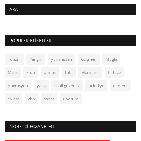
ARA
POPÜLER ETIKETLER
Turizm
Yangın
yunanistan
Göçmen
Muğla
Milas
kaza
orman
tatil
Marmaris
fethiye
operasyon
yarış
sahil güvenlik
belediye
deprem
eylem
chp
sanat
Bodrum
NÖBETÇI ECZANELER