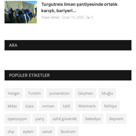
Turgutreis liman şantiyesinde ortalık
karıştı, bariyerl...
Yasar Anter
Ocak 15, 2025
0
ARA
POPÜLER ETIKETLER
Yangın
Turizm
yunanistan
Göçmen
Muğla
Milas
kaza
orman
tatil
Marmaris
fethiye
operasyon
yarış
sahil güvenlik
belediye
deprem
chp
eylem
sanat
Bodrum