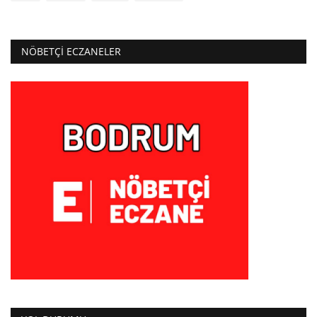
NÖBETÇI ECZANELER