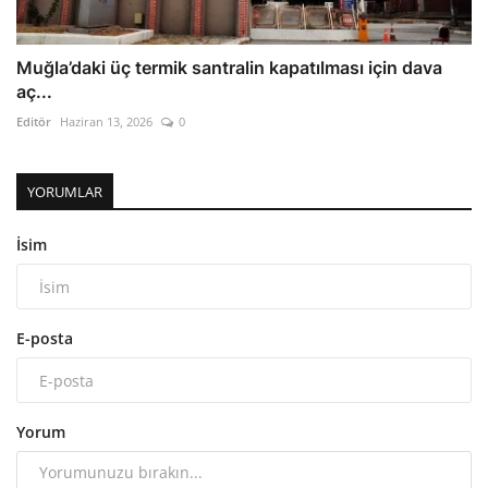
Muğla’daki üç termik santralin kapatılması için dava
aç...
Editör
Haziran 13, 2026
0
YORUMLAR
İsim
E-posta
Yorum