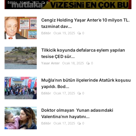
Editör
Mart 5, 2025
0
Cengiz Holding Yaşar Anter’e 10 milyon TL.
tazminat dav...
Editör
Ocak 19, 2025
0
Tilkicik koyunda defalarca eylem yapılan
tesise ÇED sür...
Yasar Anter
Ocak 18, 2025
0
Muğla’nın bütün ilçelerinde Atatürk koşusu
yapıldı. Bod...
Editör
Ocak 17, 2025
0
Doktor olmayan Yunan adasındaki
Valentina’nın hayatını...
Editör
Ocak 17, 2025
0