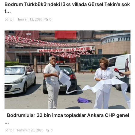
Bodrum Türkbükü’ndeki lüks villada Gürsel Tekin’e şok
t...
Editör
Haziran 12, 2026
0
Bodrumlular 32 bin imza topladılar Ankara CHP genel
...
Editör
Temmuz 20, 2026
0