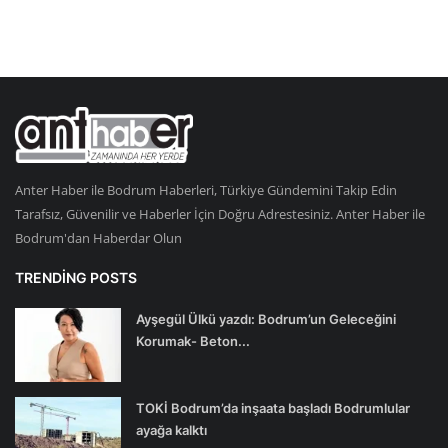
Anter Haber ile Bodrum Haberleri, Türkiye Gündemini Takip Edin
Tarafsız, Güvenilir ve Haberler İçin Doğru Adrestesiniz. Anter Haber ile
Bodrum'dan Haberdar Olun
TRENDING POSTS
Ayşegül Ülkü yazdı: Bodrum’un Geleceğini
Korumak- Beton...
TOKİ Bodrum’da inşaata başladı Bodrumlular
ayağa kalktı