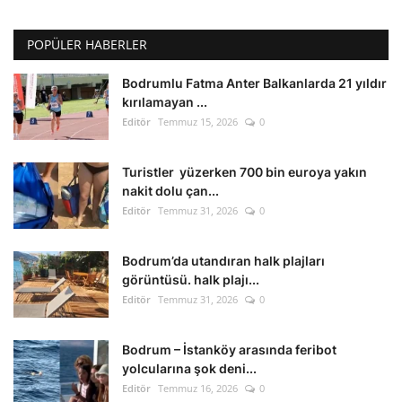
POPÜLER HABERLER
Bodrumlu Fatma Anter Balkanlarda 21 yıldır
kırılamayan ...
Editör
Temmuz 15, 2026
0
Turistler yüzerken 700 bin euroya yakın
nakit dolu çan...
Editör
Temmuz 31, 2026
0
Bodrum’da utandıran halk plajları
görüntüsü. halk plajı...
Editör
Temmuz 31, 2026
0
Bodrum – İstanköy arasında feribot
yolcularına şok deni...
Editör
Temmuz 16, 2026
0