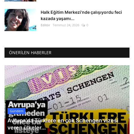
Halk Eğitim Merkezi'nde çalışıyordu feci
kazada yaşamı...
Editör
Temmuz 24, 2026
0
ÖNERILEN HABERLER
Gündem
Avrupa'da Türklere en çok Schengen vizesi
veren ülkeler...