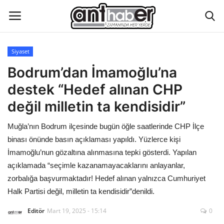
Siyaset
Künye
Bodrum’dan İmamoğlu’na
destek “Hedef alınan CHP
Eğitim
değil milletin ta kendisidir”
Aktüel Magazin
Muğla’nın Bodrum ilçesinde bugün öğle saatlerinde CHP İlçe
binası önünde basın açıklaması yapıldı. Yüzlerce kişi
Hakkımızda
İmamoğlu’nun gözaltına alınmasına tepki gösterdi. Yapılan
açıklamada “seçimle kazanamayacaklarını anlayanlar,
İletişim
zorbalığa başvurmaktadır! Hedef alınan yalnızca Cumhuriyet
Halk Partisi değil, milletin ta kendisidir”denildi.
Asayiş
Editör
Mart 19, 2025 - 15:14
0
Çevre