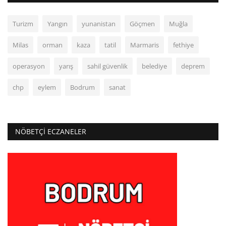
Turizm
Yangın
yunanistan
Göçmen
Muğla
Milas
orman
kaza
tatil
Marmaris
fethiye
operasyon
yarış
sahil güvenlik
belediye
deprem
chp
eylem
Bodrum
sanat
NÖBETÇI ECZANELER