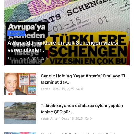
Gündem
Avrupa'da Türklere en çok Schengen vizesi
veren ülkeler...
Editör
Mart 5, 2025
0
Cengiz Holding Yaşar Anter’e 10 milyon TL.
tazminat dav...
Editör
Ocak 19, 2025
0
Tilkicik koyunda defalarca eylem yapılan
tesise ÇED sür...
Yasar Anter
Ocak 18, 2025
0