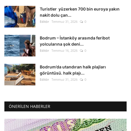
Turistler yüzerken 700 bin euroya yakın
nakit dolu çan...
Editör
Temmuz 31, 2026
0
Bodrum – İstanköy arasında feribot
yolcularına şok deni...
Editör
Temmuz 16, 2026
0
Bodrum’da utandıran halk plajları
görüntüsü. halk plajı...
Editör
Temmuz 31, 2026
0
ÖNERILEN HABERLER