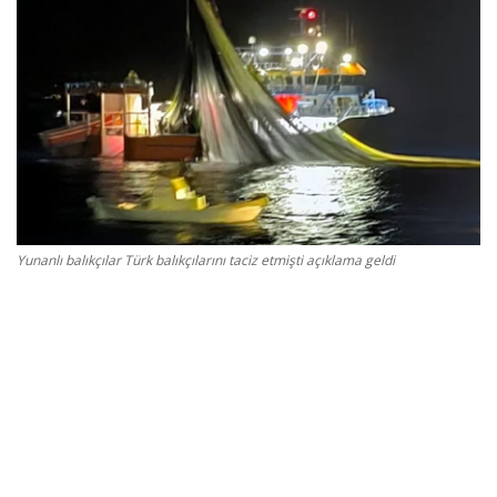
Gizlilik Politikası
Reklam ve İşbirliği
Bodrum Trafik Yoğunluk Haritası
Turizm
Yunanlı balıkçılar Türk balıkçılarını taciz etmişti açıklama geldi
Siyaset
Bodrum Nöbetçi Eczaneler
Köşe Yazarları
Spor