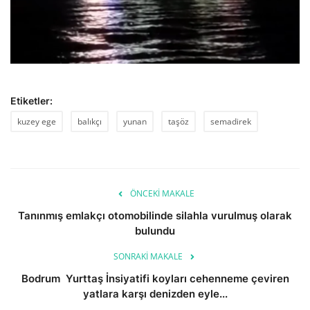
Etiketler:
kuzey ege
balıkçı
yunan
taşöz
semadirek
ÖNCEKI MAKALE
Tanınmış emlakçı otomobilinde silahla vurulmuş olarak
bulundu
SONRAKI MAKALE
Bodrum Yurttaş İnsiyatifi koyları cehenneme çeviren
yatlara karşı denizden eyle...