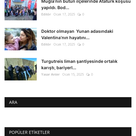
Muğla’nın bütün ilçelerinde Atatürk koşusu
yapıldı. Bod...
Editör
Ocak 17, 2025
0
Doktor olmayan Yunan adasındaki
Valentina’nın hayatını...
Editör
Ocak 17, 2025
0
Turgutreis liman şantiyesinde ortalık
karıştı, bariyerl...
Yasar Anter
Ocak 15, 2025
0
ARA
POPÜLER ETIKETLER