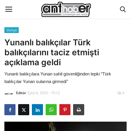
Dünya
Künye
Yunanlı balıkçılar Türk
balıkçılarını taciz etmişti
Eğitim
açıklama geldi
Aktüel Magazin
Yunanlı balıkçılara Yunan sahil güvenliğinden tepki “Türk
balıkçılar Yunan sularına girmedi”
Hakkımızda
Editör
Eylül 6, 2025 - 10:12
0
İletişim
Asayiş
Çevre