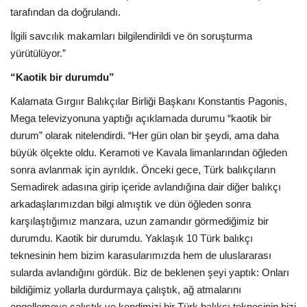
tarafından da doğrulandı.
İlgili savcılık makamları bilgilendirildi ve ön soruşturma
yürütülüyor.”
“Kaotik bir durumdu”
Kalamata Gırgıır Balıkçılar Birliği Başkanı Konstantis Pagonis,
Mega televizyonuna yaptığı açıklamada durumu “kaotik bir
durum” olarak nitelendirdi. “Her gün olan bir şeydi, ama daha
büyük ölçekte oldu. Keramoti ve Kavala limanlarından öğleden
sonra avlanmak için ayrıldık. Önceki gece, Türk balıkçıların
Semadirek adasına girip içeride avlandığına dair diğer balıkçı
arkadaşlarımızdan bilgi almıştık ve dün öğleden sonra
karşılaştığımız manzara, uzun zamandır görmediğimiz bir
durumdu. Kaotik bir durumdu. Yaklaşık 10 Türk balıkçı
teknesinin hem bizim karasularımızda hem de uluslararası
sularda avlandığını gördük. Biz de beklenen şeyi yaptık: Onları
bildiğimiz yollarla durdurmaya çalıştık, ağ atmalarını
engellemeye çalıştık ve kendimizi bir Türk balıkçı teknesinin bizi