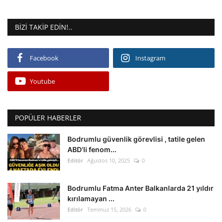
BIZI TAKIP EDIN!..
Facebook
Instagram
Youtube
POPÜLER HABERLER
Bodrumlu güvenlik görevlisi , tatile gelen
ABD’li fenom...
Editör
Ağustos 10, 2025
0
Bodrumlu Fatma Anter Balkanlarda 21 yıldır
kırılamayan ...
Editör
Temmuz 15, 2026
0