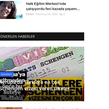
Halk Eğitim Merkezi'nde
çalışıyordu feci kazada yaşamı...
Editör
Temmuz 24, 2026
0
ÖNERILEN HABERLER
Gündem
Avrupa'da Türklere en çok
Schengen vizesi veren ülkeler...
Editör
Mart 5, 2025
0