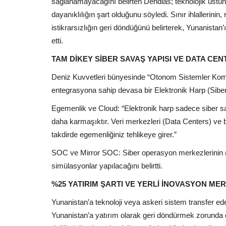
sağlanamayacağını belirten Dendias; teknolojik üstünl
dayanıklılığın şart olduğunu söyledi. Sınır ihlallerini
istikrarsızlığın geri döndüğünü belirterek, Yunanistan’
etti.
TAM DİKEY SİBER SAVAŞ YAPISI VE DATA CEN
Deniz Kuvvetleri bünyesinde “Otonom Sistemler Komu
entegrasyona sahip devasa bir Elektronik Harp (Siber
Egemenlik ve Cloud: “Elektronik harp sadece siber sa
daha karmaşıktır. Veri merkezleri (Data Centers) ve bul
takdirde egemenliğiniz tehlikeye girer.”
SOC ve Mirror SOC: Siber operasyon merkezlerinin (
simülasyonlar yapılacağını belirtti.
%25 YATIRIM ŞARTI VE YERLİ İNOVASYON MER
Yunanistan’a teknoloji veya askeri sistem transfer ed
Yunanistan’a yatırım olarak geri döndürmek zorunda 