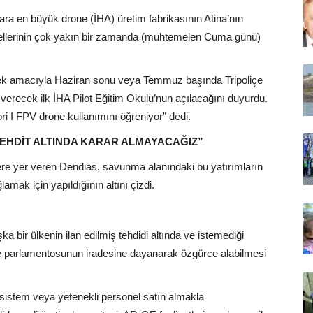
ara en büyük drone (İHA) üretim fabrikasının Atina’nın
ellerinin çok yakın bir zamanda (muhtemelen Cuma günü)
tmek amacıyla Haziran sonu veya Temmuz başında Tripoliçe
t verecek ilk İHA Pilot Eğitim Okulu’nun açılacağını duyurdu.
i I FPV drone kullanımını öğreniyor” dedi.
EHDİT ALTINDA KARAR ALMAYACAĞIZ”
re yer veren Dendias, savunma alanındaki bu yatırımların
mak için yapıldığının altını çizdi.
a bir ülkenin ilan edilmiş tehdidi altında ve istemediği
 ve parlamentosunun iradesine dayanarak özgürce alabilmesi
 sistem veya yetenekli personel satın almakla