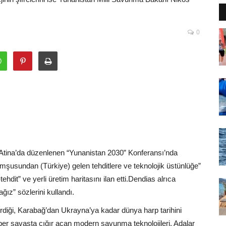
0
Atina’da düzenlenen “Yunanistan 2030” Konferansı’nda
usundan (Türkiye) gelen tehditlere ve teknolojik üstünlüğe”
tehdit” ve yerli üretim haritasını ilan etti.Dendias alrıca
ğız” sözlerini kullandı.
ştirdiği, Karabağ’dan Ukrayna’ya kadar dünya harp tarihini
ber savaşta çığır açan modern savunma teknolojileri, Adalar