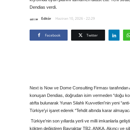
Dendias verdi.
Editör
Haziran 10, 2026 - 22:29
Facebook
Twitter
Next is Now ve Dome Consulting Firması tarafından 
konuşan Dendias, doğrudan isim vermeden “doğu komş
atıfta bulunarak Yunan Silahlı Kuvvetleri’nin yeni “anti-
Türkiye’yi işaret ederek “Tehdit altında karar almayaca
Türkiye’nin son yıllarda yerli ve milli imkanlarla geli
kökten değiştiren Bayraktar TB2, ANKA, Akıncı ve si