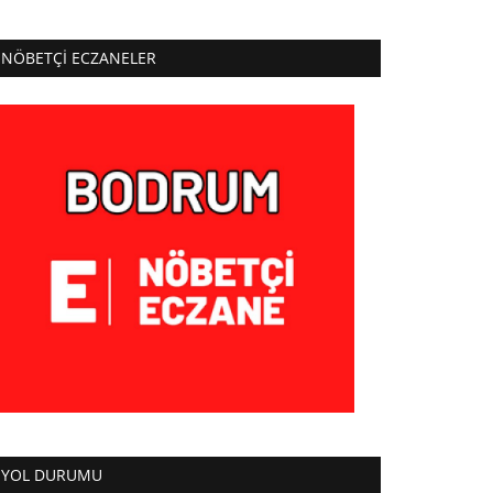
NÖBETÇI ECZANELER
YOL DURUMU