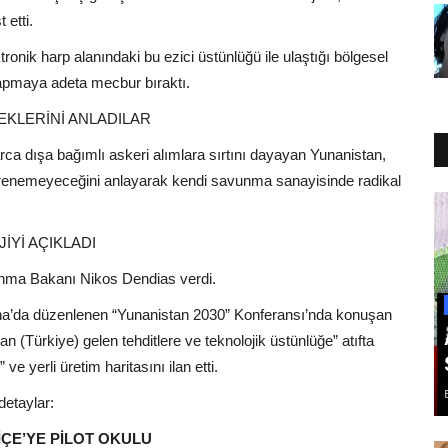
 etti.
onik harp alanındaki bu ezici üstünlüğü ile ulaştığı bölgesel
 yapmaya adeta mecbur bıraktı.
EKLERİNİ ANLADILAR
ca dışa bağımlı askeri alımlara sırtını dayayan Yunanistan,
 direnemeyeceğini anlayarak kendi savunma sanayisinde radikal
İYİ AÇIKLADI
avunma Bakanı Nikos Dendias verdi.
na’da düzenlenen “Yunanistan 2030” Konferansı’nda konuşan
Türkiye) gelen tehditlere ve teknolojik üstünlüğe” atıfta
ve yerli üretim haritasını ilan etti.
etaylar:
İÇE’YE PİLOT OKULU