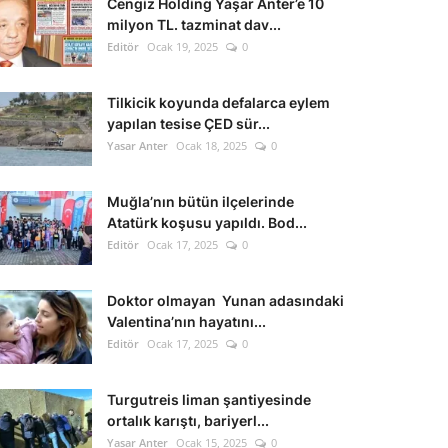
Cengiz Holding Yaşar Anter’e 10
milyon TL. tazminat dav...
Editör
Ocak 19, 2025
0
Tilkicik koyunda defalarca eylem
yapılan tesise ÇED sür...
Yasar Anter
Ocak 18, 2025
0
Muğla’nın bütün ilçelerinde
Atatürk koşusu yapıldı. Bod...
Editör
Ocak 17, 2025
0
Doktor olmayan Yunan adasındaki
Valentina’nın hayatını...
Editör
Ocak 17, 2025
0
Turgutreis liman şantiyesinde
ortalık karıştı, bariyerl...
Yasar Anter
Ocak 15, 2025
0