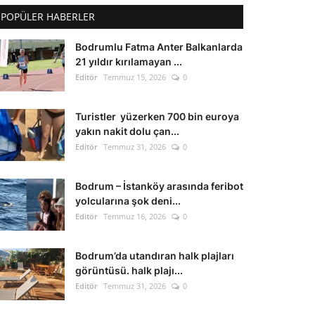
POPÜLER HABERLER
Bodrumlu Fatma Anter Balkanlarda
21 yıldır kırılamayan ...
Editör
Temmuz 15, 2026
0
Turistler yüzerken 700 bin euroya
yakın nakit dolu çan...
Editör
Temmuz 31, 2026
0
Bodrum – İstanköy arasında feribot
yolcularına şok deni...
Editör
Temmuz 16, 2026
0
Bodrum’da utandıran halk plajları
görüntüsü. halk plajı...
Editör
Temmuz 31, 2026
0