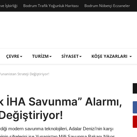
e İşbirliği
Bodrum Trafik Yoğunluk Haritası
Bodrum Nöbetçi Eczaneler
ÇEVRE
TURIZM
SIYASET
KÖŞE YAZARLARI
nanistan Strateji Değiştiriyor!
k İHA Savunma” Alarmı,
Değiştiriyor!
tirdiği modern savunma teknolojileri, Adalar Denizi’nin karşı
ejinin şifrelerini ise Yunanistan Milli Savunma Bakanı Nikos