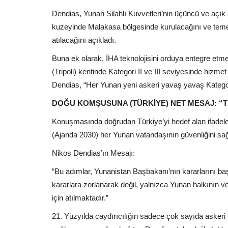
Dendias, Yunan Silahlı Kuvvetleri’nin üçüncü ve açık 
kuzeyinde Malakasa bölgesinde kurulacağını ve tem
atılacağını açıkladı.
Buna ek olarak, İHA teknolojisini orduya entegre e
(Tripoli) kentinde Kategori II ve III seviyesinde hizme
Dendias, “Her Yunan yeni askeri yavaş yavaş Kategor
DOĞU KOMŞUSUNA (TÜRKİYE) NET MESAJ: “T
Konuşmasında doğrudan Türkiye’yi hedef alan ifadele
(Ajanda 2030) her Yunan vatandaşının güvenliğini sağla
Nikos Dendias’ın Mesajı:
“Bu adımlar, Yunanistan Başbakanı’nın kararlarını başk
kararlara zorlanarak değil, yalnızca Yunan halkının
için atılmaktadır.”
21. Yüzyılda caydırıcılığın sadece çok sayıda askeri