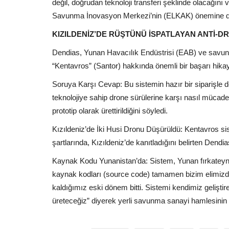
değil, doğrudan teknoloji transferi şeklinde olacağını
Savunma İnovasyon Merkezi’nin (ELKAK) önemine di
KIZILDENİZ’DE RÜŞTÜNÜ İSPATLAYAN ANTİ-D
Dendias, Yunan Havacılık Endüstrisi (EAB) ve savunma 
“Kentavros” (Santor) hakkında önemli bir başarı hikay
Soruya Karşı Cevap: Bu sistemin hazır bir siparişle değ
teknolojiye sahip drone sürülerine karşı nasıl mücad
prototip olarak ürettirildiğini söyledi.
Kızıldeniz’de İki Husi Dronu Düşürüldü: Kentavros si
şartlarında, Kızıldeniz’de kanıtladığını belirten Dend
Kaynak Kodu Yunanistan’da: Sistem, Yunan fırkateynl
kaynak kodları (source code) tamamen bizim elimizde
kaldığımız eski dönem bitti. Sistemi kendimiz geliştire
üreteceğiz” diyerek yerli savunma sanayi hamlesinin al