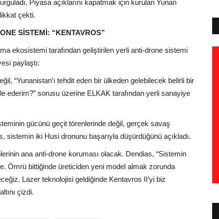
 vurguladı. Piyasa açıklarını kapatmak için kurulan Yunan
kkat çekti.
RONE SİSTEMİ: “KENTAVROS”
ekosistemi tarafından geliştirilen yerli anti-drone sistemi
esi paylaştı:
il, “Yunanistan’ı tehdit eden bir ülkeden gelebilecek belirli bir
ele ederim?” sorusu üzerine ELKAK tarafından yerli sanayiye
steminin gücünü geçit törenlerinde değil, gerçek savaş
ias, sistemin iki Husi dronunu başarıyla düşürdüğünü açıkladı.
erinin ana anti-drone koruması olacak. Dendias, “Sistemin
. Ömrü bittiğinde üreticiden yeni model almak zorunda
ceğiz. Lazer teknolojisi geldiğinde Kentavros II’yi biz
tını çizdi.