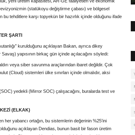
ük, yerli üretim kapasitesi, AR-GE faaliyetleri ve ekonomik
n, revizyonizmin (statükoyu değiştirme çabası) ve bölgesel
ın bu tehditlere karşı topyekün bir hazırlık içinde olduğunu ifade
TER ŞARTI
tanlığı” kurulduğunu açıklayan Bakan, ayrıca dikey
 Savaş) yapısının birkaç gün içinde açılacağını söyledi:
ldırı veya siber savunma araçlarından ibaret değildir. Çok
ut (Cloud) sistemleri ülke sınırları içinde olmalıdır, aksi
SOC) yedekli (Mirror SOC) çalışacağını, buralarda test ve
KEZİ (ELKAK)
en her yabancı ortağın, bu sistemlerin değerinin %25’ini
olduğunu açıklayan Dendias, bunun basit bir fason üretim