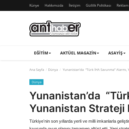
Künye
Hakkımızda
İletişim
Gizlilik Politikası
Reklam v
EĞITIM
AKTÜEL MAGAZIN
ASAYIŞ
Ana Sayfa
Dünya
Yunanistan’da “Türk İHA Savunma” Alarmı, Yu
Dünya
Yunanistan’da “Tür
Yunanistan Strateji 
Türkiye'nin son yıllarda yerli ve milli imkanlarla geliş
kıyısında oyun planını tamamen altüst etti. Yeni strat