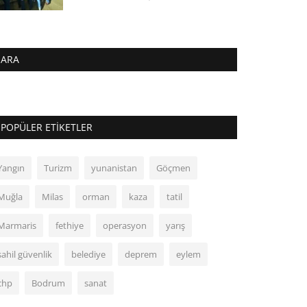
ARA
POPÜLER ETIKETLER
Yangın
Turizm
yunanistan
Göçmen
Muğla
Milas
orman
kaza
tatil
Marmaris
fethiye
operasyon
yarış
sahil güvenlik
belediye
deprem
eylem
chp
Bodrum
sanat