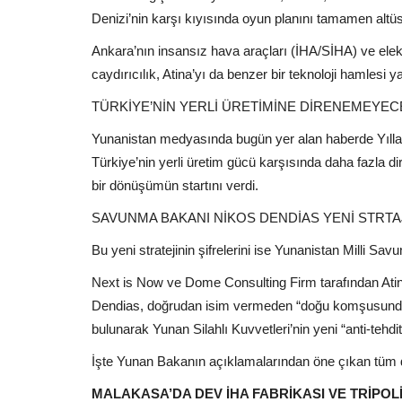
Denizi’nin karşı kıyısında oyun planını tamamen altüst
Ankara’nın insansız hava araçları (İHA/SİHA) ve elektr
caydırıcılık, Atina’yı da benzer bir teknoloji hamlesi
TÜRKİYE’NİN YERLİ ÜRETİMİNE DİRENEMEYEC
Yunanistan medyasında bugün yer alan haberde Yıllar
Türkiye’nin yerli üretim gücü karşısında daha fazla
bir dönüşümün startını verdi.
SAVUNMA BAKANI NİKOS DENDİAS YENİ STRTAJ
Bu yeni stratejinin şifrelerini ise Yunanistan Milli S
Next is Now ve Dome Consulting Firm tarafından Ati
Dendias, doğrudan isim vermeden “doğu komşusundan (
bulunarak Yunan Silahlı Kuvvetleri’nin yeni “anti-tehdit” 
İşte Yunan Bakanın açıklamalarından öne çıkan tüm d
MALAKASA’DA DEV İHA FABRİKASI VE TRİPOL