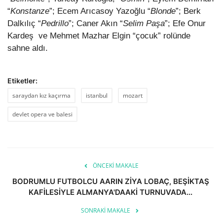
“
Konstanze
”; Ecem Arıcasoy Yazoğlu “
Blonde
”; Berk
Dalkılıç “
Pedrillo
”; Caner Akın “
Selim Paşa
”; Efe Onur
Kardeş
ve Mehmet Mazhar Elgin “çocuk” rolünde
sahne aldı.
Etiketler:
saraydan kız kaçırma
istanbul
mozart
devlet opera ve balesi
ÖNCEKI MAKALE
BODRUMLU FUTBOLCU AARIN ZİYA LOBAÇ, BEŞİKTAŞ
KAFİLESİYLE ALMANYA'DAAKİ TURNUVADA...
SONRAKI MAKALE