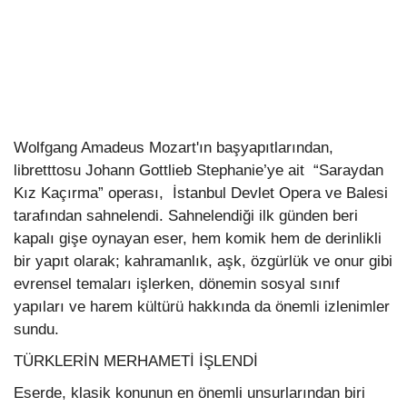
Kültür Sanat Tarih
Sağlık
Ekonomi
Gündem
Wolfgang Amadeus Mozart'ın başyapıtlarından,
libretttosu Johann Gottlieb Stephanie’ye ait
“Saraydan
Dünya
Kız Kaçırma” operası,
İstanbul Devlet Opera ve Balesi
tarafından sahnelendi. Sahnelendiği ilk günden beri
kapalı gişe oynayan eser, hem komik hem de derinlikli
bir yapıt olarak; kahramanlık, aşk, özgürlük ve onur gibi
evrensel temaları işlerken, dönemin sosyal sınıf
yapıları ve harem kültürü hakkında da önemli izlenimler
sundu.
TÜRKLERİN MERHAMETİ İŞLENDİ
Eserde, klasik konunun en önemli unsurlarından biri