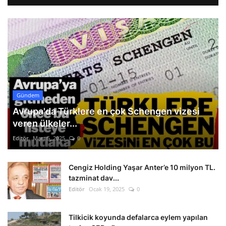
Gündem
Avrupa'da Türklere en çok Schengen vizesi
veren ülkeler...
Editör
Mart 5, 2025
0
Cengiz Holding Yaşar Anter’e 10 milyon TL.
tazminat dav...
Editör
Ocak 19, 2025
0
Tilkicik koyunda defalarca eylem yapılan