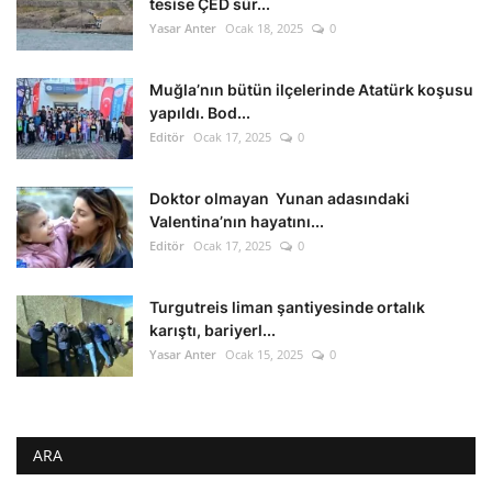
tesise ÇED sür...
Yasar Anter
Ocak 18, 2025
0
Muğla’nın bütün ilçelerinde Atatürk koşusu
yapıldı. Bod...
Editör
Ocak 17, 2025
0
Doktor olmayan Yunan adasındaki
Valentina’nın hayatını...
Editör
Ocak 17, 2025
0
Turgutreis liman şantiyesinde ortalık
karıştı, bariyerl...
Yasar Anter
Ocak 15, 2025
0
ARA