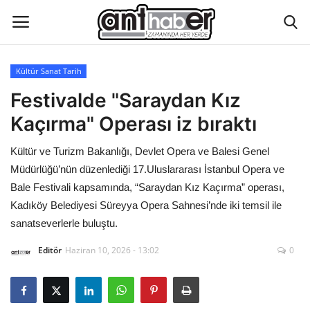
Kültür Sanat Tarih
Künye
Festivalde "Saraydan Kız
Kaçırma" Operası iz bıraktı
Eğitim
Kültür ve Turizm Bakanlığı, Devlet Opera ve Balesi Genel
Aktüel Magazin
Müdürlüğü’nün düzenlediği 17.Uluslararası İstanbul Opera ve
Bale Festivali kapsamında, “Saraydan Kız Kaçırma” operası,
Hakkımızda
Kadıköy Belediyesi Süreyya Opera Sahnesi’nde iki temsil ile
sanatseverlerle buluştu.
İletişim
Editör
Haziran 10, 2026 - 13:02
0
Asayiş
Çevre