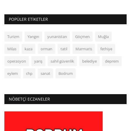
POPÜLER ETIKETLER
Turizm
Yangın
yunanistan
Göçmen
Muğla
Milas
kaza
orman
tatil
Marmaris
fethiye
operasyon
yarış
sahil güvenlik
belediye
deprem
eylem
chp
sanat
Bodrum
NÖBETÇI ECZANELER