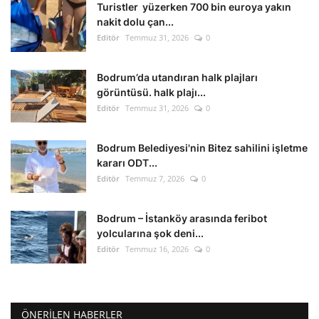
Turistler yüzerken 700 bin euroya yakın
nakit dolu çan...
Editör
Temmuz 31, 2026
0
Bodrum’da utandıran halk plajları
görüntüsü. halk plajı...
Editör
Temmuz 31, 2026
0
Bodrum Belediyesi'nin Bitez sahilini işletme
kararı ODT...
Editör
Temmuz 7, 2026
0
Bodrum – İstanköy arasında feribot
yolcularına şok deni...
Editör
Temmuz 16, 2026
0
ÖNERILEN HABERLER