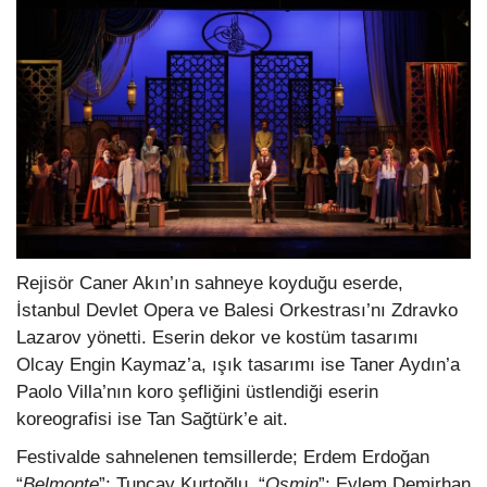
Rejisör Caner Akın’ın sahneye koyduğu eserde,
İstanbul Devlet Opera ve Balesi Orkestrası’nı Zdravko
Lazarov yönetti. Eserin dekor ve kostüm tasarımı
Olcay Engin Kaymaz’a, ışık tasarımı ise Taner Aydın’a
Paolo Villa’nın koro şefliğini üstlendiği eserin
koreografisi ise Tan Sağtürk’e ait.
Festivalde sahnelenen temsillerde; Erdem Erdoğan
“
Belmonte
”; Tuncay Kurtoğlu, “
Osmin
”; Eylem Demirhan