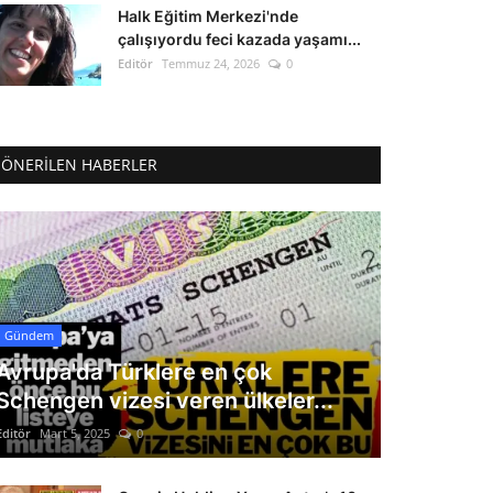
Halk Eğitim Merkezi'nde
çalışıyordu feci kazada yaşamı...
Editör
Temmuz 24, 2026
0
ÖNERILEN HABERLER
Gündem
Avrupa'da Türklere en çok
Schengen vizesi veren ülkeler...
Editör
Mart 5, 2025
0