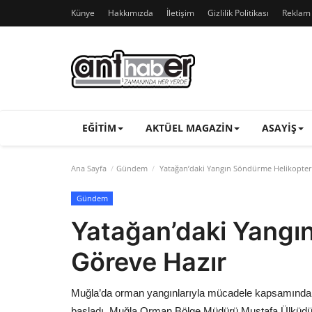
Künye
Hakkımızda
İletişim
Gizlilik Politikası
Reklam v
EĞITIM
AKTÜEL MAGAZIN
ASAYIŞ
Ana Sayfa
Gündem
Yatağan’daki Yangın Söndürme Helikopter
Gündem
Yatağan’daki Yangı
Göreve Hazır
Muğla’da orman yangınlarıyla mücadele kapsamında
başladı. Muğla Orman Bölge Müdürü Mustafa Ülküdür, 