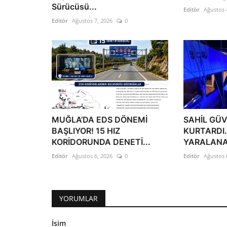
Sürücüsü...
Editör
Ağustos 
Editör
Ağustos 7, 2026
0
MUĞLA’DA EDS DÖNEMİ
SAHİL GÜV
BAŞLIYOR! 15 HIZ
KURTARDI
KORİDORUNDA DENETİ...
YARALANAN 
Editör
Ağustos 6, 2026
0
Editör
Ağustos 
YORUMLAR
İsim