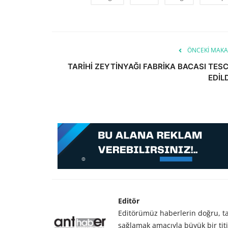
ÖNCEKI MAKA
TARİHİ ZEYTİNYAĞI FABRİKA BACASI TESC
EDİLD
Editör
Editörümüz haberlerin doğru, tar
sağlamak amacıyla büyük bir titiz