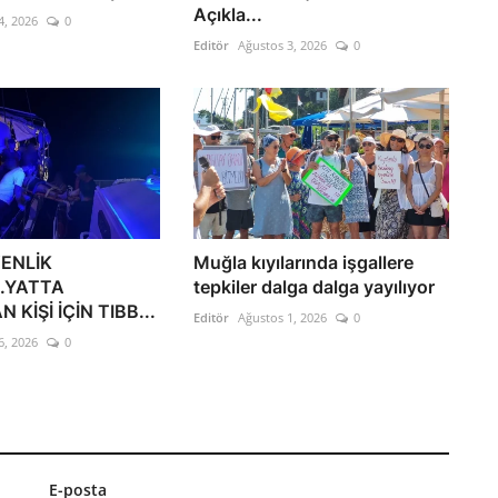
Açıkla...
4, 2026
0
Editör
Ağustos 3, 2026
0
ENLİK
Muğla kıyılarında işgallere
..YATTA
tepkiler dalga dalga yayılıyor
KİŞİ İÇİN TIBB...
Editör
Ağustos 1, 2026
0
6, 2026
0
E-posta