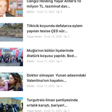
Cengiz Holding Yaşar Anter’e 10
milyon TL. tazminat dav...
Editör
Ocak 19, 2025
0
Tilkicik koyunda defalarca eylem
yapılan tesise ÇED sür...
Yasar Anter
Ocak 18, 2025
0
Muğla’nın bütün ilçelerinde
Atatürk koşusu yapıldı. Bod...
Editör
Ocak 17, 2025
0
Doktor olmayan Yunan adasındaki
Valentina’nın hayatını...
Editör
Ocak 17, 2025
0
Turgutreis liman şantiyesinde
ortalık karıştı, bariyerl...
Yasar Anter
Ocak 15, 2025
0