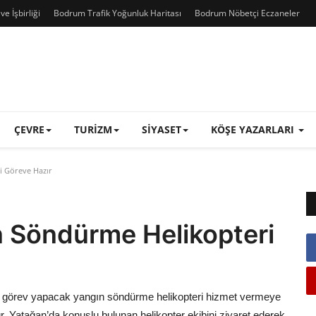
e İşbirliği
Bodrum Trafik Yoğunluk Haritası
Bodrum Nöbetçi Eczaneler
ÇEVRE
TURIZM
SIYASET
KÖŞE YAZARLARI
i Göreve Hazır
n Söndürme Helikopteri
 görev yapacak yangın söndürme helikopteri hizmet vermeye
Yatağan’da konuşlu bulunan helikopter ekibini ziyaret ederek