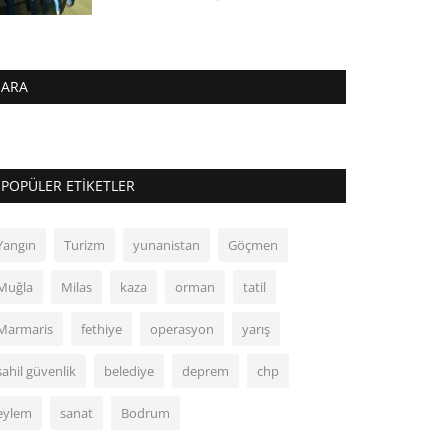
ARA
POPÜLER ETIKETLER
Yangın
Turizm
yunanistan
Göçmen
Muğla
Milas
kaza
orman
tatil
Marmaris
fethiye
operasyon
yarış
sahil güvenlik
belediye
deprem
chp
eylem
sanat
Bodrum