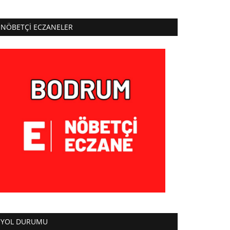
NÖBETÇI ECZANELER
YOL DURUMU