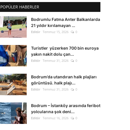
POPÜLER HABERLER
Bodrumlu Fatma Anter Balkanlarda
21 yıldır kırılamayan ...
Editör
Temmuz 15, 2026
0
Turistler yüzerken 700 bin euroya
yakın nakit dolu çan...
Editör
Temmuz 31, 2026
0
Bodrum’da utandıran halk plajları
görüntüsü. halk plajı...
Editör
Temmuz 31, 2026
0
Bodrum – İstanköy arasında feribot
yolcularına şok deni...
Editör
Temmuz 16, 2026
0