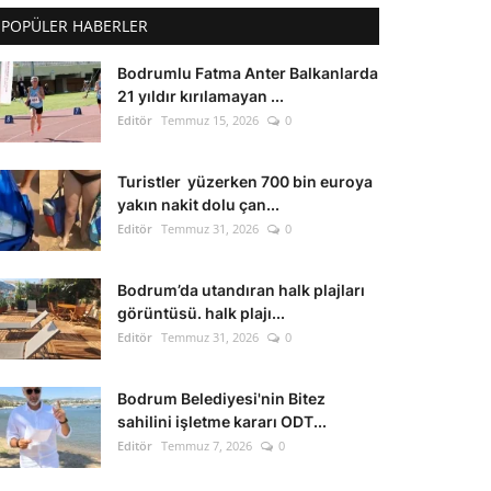
POPÜLER HABERLER
Bodrumlu Fatma Anter Balkanlarda
21 yıldır kırılamayan ...
Editör
Temmuz 15, 2026
0
Turistler yüzerken 700 bin euroya
yakın nakit dolu çan...
Editör
Temmuz 31, 2026
0
Bodrum’da utandıran halk plajları
görüntüsü. halk plajı...
Editör
Temmuz 31, 2026
0
Bodrum Belediyesi'nin Bitez
sahilini işletme kararı ODT...
Editör
Temmuz 7, 2026
0