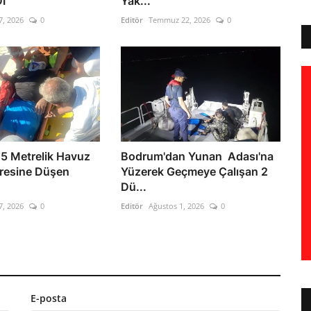
I
Yak...
7, 2026
0
Editör
Temmuz 22, 2026
0
5 Metrelik Havuz
Bodrum'dan Yunan Adası'na
resine Düşen
Yüzerek Geçmeye Çalışan 2
Dü...
7, 2026
0
Editör
Ağustos 1, 2026
0
E-posta