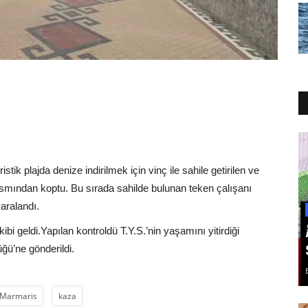
tik plajda denize indirilmek için vinç ile sahile getirilen ve
kısmından koptu. Bu sırada sahilde bulunan teken çalışanı
aralandı.
ibi geldi.Yapılan kontroldü T.Y.S.’nin yaşamını yitirdiği
üğü’ne gönderildi.
Marmaris
kaza