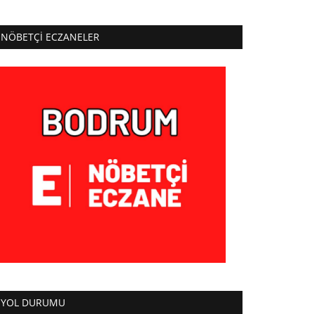
NÖBETÇI ECZANELER
YOL DURUMU