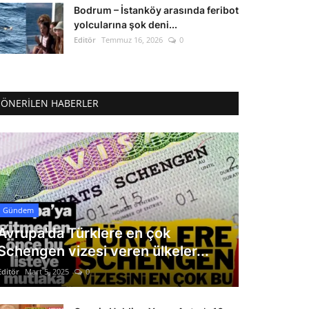
Bodrum – İstanköy arasında feribot
yolcularına şok deni...
Editör
Temmuz 16, 2026
0
ÖNERILEN HABERLER
Gündem
Avrupa'da Türklere en çok
Schengen vizesi veren ülkeler...
Editör
Mart 5, 2025
0