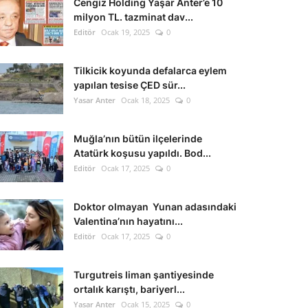
Cengiz Holding Yaşar Anter’e 10
milyon TL. tazminat dav...
Editör
Ocak 19, 2025
0
Tilkicik koyunda defalarca eylem
yapılan tesise ÇED sür...
Yasar Anter
Ocak 18, 2025
0
Muğla’nın bütün ilçelerinde
Atatürk koşusu yapıldı. Bod...
Editör
Ocak 17, 2025
0
Doktor olmayan Yunan adasındaki
Valentina’nın hayatını...
Editör
Ocak 17, 2025
0
Turgutreis liman şantiyesinde
ortalık karıştı, bariyerl...
Yasar Anter
Ocak 15, 2025
0