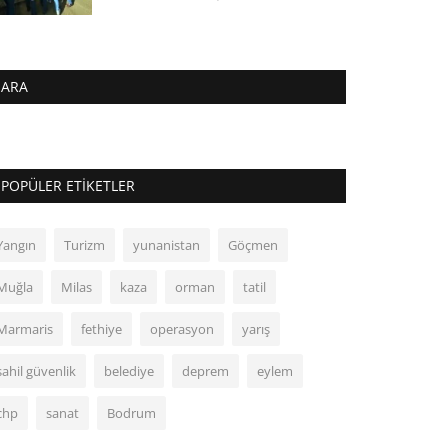
ARA
POPÜLER ETIKETLER
Yangın
Turizm
yunanistan
Göçmen
Muğla
Milas
kaza
orman
tatil
Marmaris
fethiye
operasyon
yarış
sahil güvenlik
belediye
deprem
eylem
chp
sanat
Bodrum