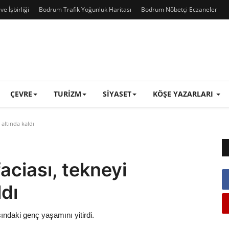
e İşbirliği
Bodrum Trafik Yoğunluk Haritası
Bodrum Nöbetçi Eczaneler
ÇEVRE
TURIZM
SIYASET
KÖŞE YAZARLARI
 altında kaldı
faciası, tekneyi
ldı
ndaki genç yaşamını yitirdi.