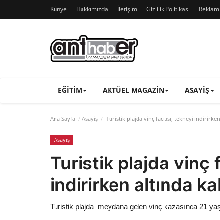
Künye
Hakkımızda
İletişim
Gizlilik Politikası
Reklam v
EĞITIM
AKTÜEL MAGAZIN
ASAYIŞ
Ana Sayfa
Asayiş
Turistik plajda vinç faciası, tekneyi indirirken
Asayiş
Turistik plajda vinç 
indirirken altında ka
Turistik plajda meydana gelen vinç kazasında 21 yaşı