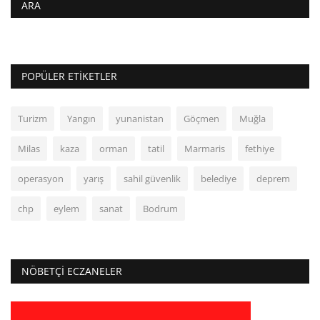
ARA
POPÜLER ETIKETLER
Turizm
Yangın
yunanistan
Göçmen
Muğla
Milas
kaza
orman
tatil
Marmaris
fethiye
operasyon
yarış
sahil güvenlik
belediye
deprem
chp
eylem
sanat
Bodrum
NÖBETÇI ECZANELER