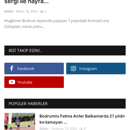
sergi ile hayra...
Editör
Nisan 18, 2026
0
Gizlilik Politikası
Muğla’nın Bodrum ilçesinde yaşayan 7 yaşındaki Kumsal Lina
Özbaylan, sanat yolcu...
Reklam ve İşbirliği
Bodrum Trafik Yoğunluk Haritası
BIZI TAKIP EDIN!..
Turizm
Facebook
Instagram
Siyaset
Youtube
Bodrum Nöbetçi Eczaneler
Köşe Yazarları
POPÜLER HABERLER
Spor
Bodrumlu Fatma Anter Balkanlarda 21 yıldır
kırılamayan ...
Editör
Temmuz 15, 2026
0