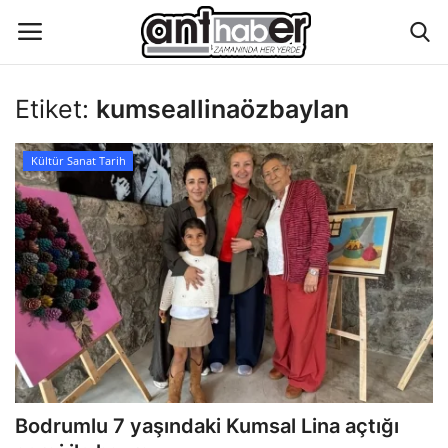
Etiket:
kumseallinaözbaylan
Künye
Kültür Sanat Tarih
Eğitim
Aktüel Magazin
Hakkımızda
İletişim
Asayiş
Bodrumlu 7 yaşındaki Kumsal Lina açtığı
Çevre