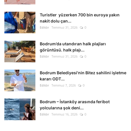
Kültür Sanat Tarih
Turistler yüzerken 700 bin euroya yakın
Sağlık
nakit dolu çan...
Editör
Temmuz 31, 2026
0
Ekonomi
Bodrum’da utandıran halk plajları
Gündem
görüntüsü. halk plajı...
Editör
Temmuz 31, 2026
0
Dünya
Bodrum Belediyesi'nin Bitez sahilini işletme
kararı ODT...
Editör
Temmuz 7, 2026
0
Bodrum – İstanköy arasında feribot
yolcularına şok deni...
Editör
Temmuz 16, 2026
0