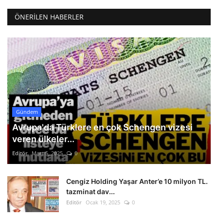
ÖNERILEN HABERLER
Gündem
Avrupa'da Türklere en çok Schengen vizesi
veren ülkeler...
Editör
Mart 5, 2025
0
Cengiz Holding Yaşar Anter’e 10 milyon TL.
tazminat dav...
Editör
Ocak 19, 2025
0