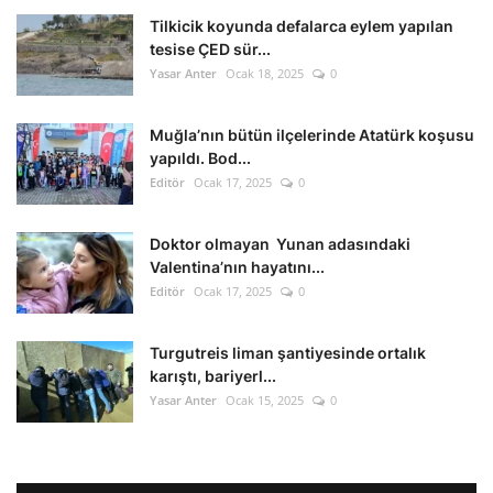
Tilkicik koyunda defalarca eylem yapılan
tesise ÇED sür...
Yasar Anter
Ocak 18, 2025
0
Muğla’nın bütün ilçelerinde Atatürk koşusu
yapıldı. Bod...
Editör
Ocak 17, 2025
0
Doktor olmayan Yunan adasındaki
Valentina’nın hayatını...
Editör
Ocak 17, 2025
0
Turgutreis liman şantiyesinde ortalık
karıştı, bariyerl...
Yasar Anter
Ocak 15, 2025
0