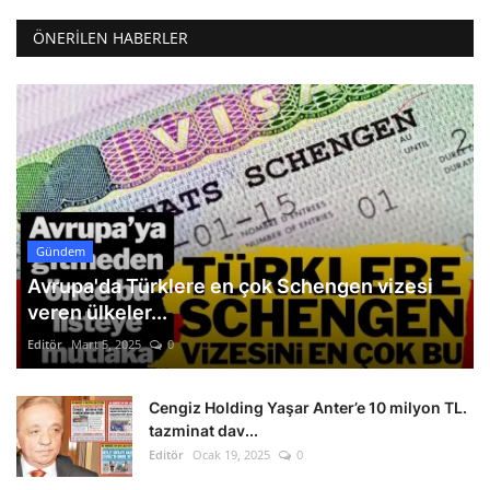
ÖNERILEN HABERLER
Gündem
Avrupa'da Türklere en çok Schengen vizesi
veren ülkeler...
Editör
Mart 5, 2025
0
Cengiz Holding Yaşar Anter’e 10 milyon TL.
tazminat dav...
Editör
Ocak 19, 2025
0