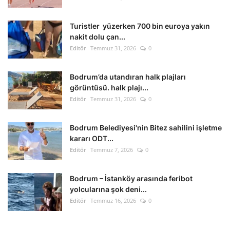
Kültür Sanat Tarih
Turistler yüzerken 700 bin euroya yakın
Sağlık
nakit dolu çan...
Editör
Temmuz 31, 2026
0
Ekonomi
Bodrum’da utandıran halk plajları
Gündem
görüntüsü. halk plajı...
Editör
Temmuz 31, 2026
0
Dünya
Bodrum Belediyesi'nin Bitez sahilini işletme
kararı ODT...
Editör
Temmuz 7, 2026
0
Bodrum – İstanköy arasında feribot
yolcularına şok deni...
Editör
Temmuz 16, 2026
0