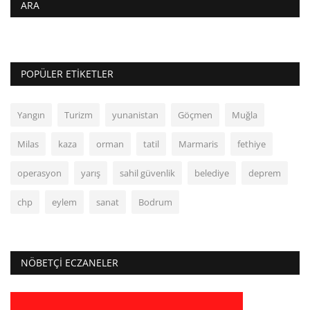
ARA
POPÜLER ETIKETLER
Yangın
Turizm
yunanistan
Göçmen
Muğla
Milas
kaza
orman
tatil
Marmaris
fethiye
operasyon
yarış
sahil güvenlik
belediye
deprem
chp
eylem
sanat
Bodrum
NÖBETÇI ECZANELER