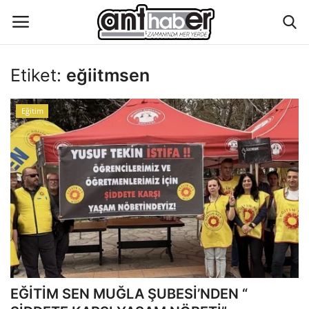
Etiket:
eğiitmsen
Künye
Eğitim
Eğitim
Aktüel Magazin
Hakkımızda
İletişim
Asayiş
EĞİTİM SEN MUĞLA ŞUBESİ’NDEN “
Çevre