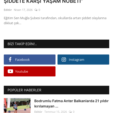
ŞİDDETE KARŞI YAŞAM NÖBETİ”
Editör
Nisan 17, 2026
0
Gizlilik Politikası
Eğitim Sen Muğla Şubesi tarafından, okullarda artan şiddet olaylarına
dikkat çek...
Reklam ve İşbirliği
Bodrum Trafik Yoğunluk Haritası
BIZI TAKIP EDIN!..
Turizm
Facebook
Instagram
Siyaset
Youtube
Bodrum Nöbetçi Eczaneler
Köşe Yazarları
POPÜLER HABERLER
Spor
Bodrumlu Fatma Anter Balkanlarda 21 yıldır
kırılamayan ...
Editör
Temmuz 15, 2026
0