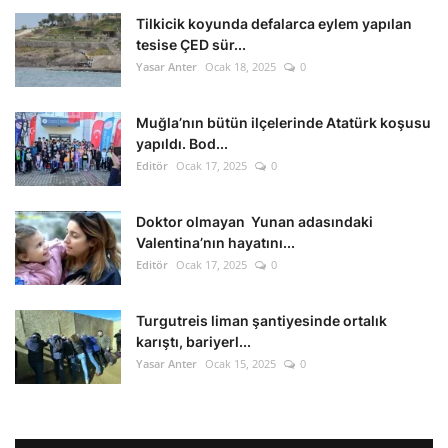
Tilkicik koyunda defalarca eylem yapılan
tesise ÇED sür...
Yasar Anter
Ocak 18, 2025
0
Muğla’nın bütün ilçelerinde Atatürk koşusu
yapıldı. Bod...
Editör
Ocak 17, 2025
0
Doktor olmayan Yunan adasındaki
Valentina’nın hayatını...
Editör
Ocak 17, 2025
0
Turgutreis liman şantiyesinde ortalık
karıştı, bariyerl...
Yasar Anter
Ocak 15, 2025
0