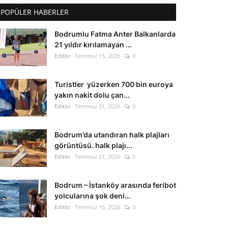
POPÜLER HABERLER
Bodrumlu Fatma Anter Balkanlarda
21 yıldır kırılamayan ...
Editör
Temmuz 15, 2026
0
Turistler yüzerken 700 bin euroya
yakın nakit dolu çan...
Editör
Temmuz 31, 2026
0
Bodrum’da utandıran halk plajları
görüntüsü. halk plajı...
Editör
Temmuz 31, 2026
0
Bodrum – İstanköy arasında feribot
yolcularına şok deni...
Editör
Temmuz 16, 2026
0