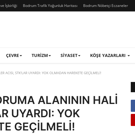
e İşbirliği
Bodrum Trafik Yoğunluk Haritası
Bodrum Nöbetçi Eczaneler
ÇEVRE
TURIZM
SIYASET
KÖŞE YAZARLARI
ER ACISI, STK’LAR UYARDI: YOK OLMADAN HAREKETE GEÇİLMELİ!
ORUMA ALANININ HALİ
AR UYARDI: YOK
E GEÇİLMELİ!