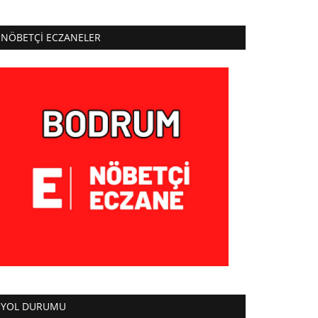
NÖBETÇI ECZANELER
YOL DURUMU