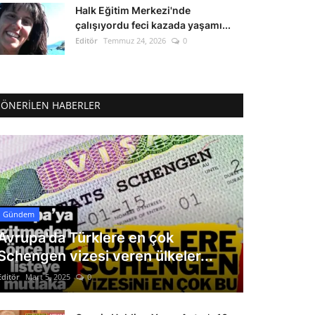
Halk Eğitim Merkezi'nde
çalışıyordu feci kazada yaşamı...
Editör
Temmuz 24, 2026
0
ÖNERILEN HABERLER
Gündem
Avrupa'da Türklere en çok
Schengen vizesi veren ülkeler...
Editör
Mart 5, 2025
0