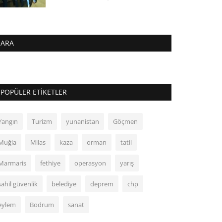
ARA
POPÜLER ETIKETLER
Yangın
Turizm
yunanistan
Göçmen
Muğla
Milas
kaza
orman
tatil
Marmaris
fethiye
operasyon
yarış
sahil güvenlik
belediye
deprem
chp
eylem
Bodrum
sanat