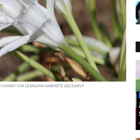
AR UYARDI: YOK OLMADAN HAREKETE GEÇİLMELİ!