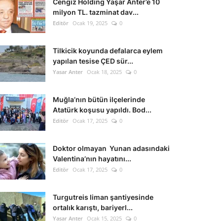
Cengiz Holding Yaşar Anter’e 10
milyon TL. tazminat dav...
Editör
Ocak 19, 2025
0
Tilkicik koyunda defalarca eylem
yapılan tesise ÇED sür...
Yasar Anter
Ocak 18, 2025
0
Muğla’nın bütün ilçelerinde
Atatürk koşusu yapıldı. Bod...
Editör
Ocak 17, 2025
0
Doktor olmayan Yunan adasındaki
Valentina’nın hayatını...
Editör
Ocak 17, 2025
0
Turgutreis liman şantiyesinde
ortalık karıştı, bariyerl...
Yasar Anter
Ocak 15, 2025
0