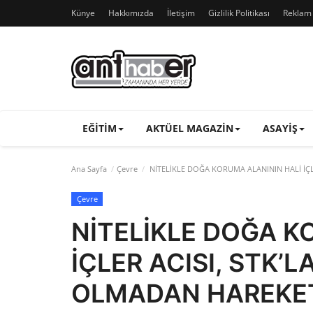
Künye
Hakkımızda
İletişim
Gizlilik Politikası
Reklam v
EĞITIM
AKTÜEL MAGAZIN
ASAYIŞ
Ana Sayfa
Çevre
NİTELİKLE DOĞA KORUMA ALANININ HALİ İÇL
Çevre
NİTELİKLE DOĞA K
İÇLER ACISI, STK’L
OLMADAN HAREKET