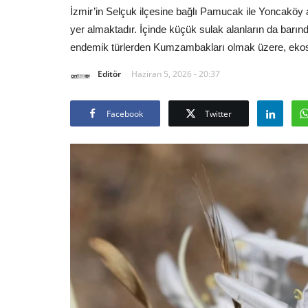
İzmir’in Selçuk ilçesine bağlı Pamucak ile Yoncaköy a
yer almaktadır. İçinde küçük sulak alanların da barın
endemik türlerden Kumzambakları olmak üzere, ekosis
Editör
Haziran 5, 2026 - 20:37
Facebook
Twitter