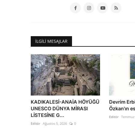
İLGILI MESAJLAR
KADIKALESİ-ANAİA HÖYÜĞÜ
Devrim Erbi
UNESCO DÜNYA MİRASI
Özkan'ın ese
LİSTESİNE G...
Editör
Temmuz 
Editör
Ağustos 5, 2026
0