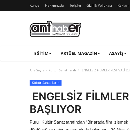
Künye
Hakkımızda
İletişim
Gizlilik Politikası
Reklam v
EĞITIM
AKTÜEL MAGAZIN
ASAYIŞ
Ana Sayfa
Kültür Sanat Tarih
ENGELSİZ FİLMLER FESTİVALİ 20
Kültür Sanat Tarih
ENGELSİZ FİLMLER 
BAŞLIYOR
Puruli Kültür Sanat tarafından “Bir arada film izleme
dördüncü kez sinemaseverlerle buluşuyor. 24 Nisan’da