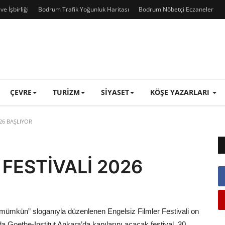
e İşbirliği
Bodrum Trafik Yoğunluk Haritası
Bodrum Nöbetçi Eczaneler
ÇEVRE
TURIZM
SIYASET
KÖŞE YAZARLARI
26 BAŞLIYOR
FESTİVALİ 2026
k mümkün” sloganıyla düzenlenen Engelsiz Filmler Festivali on
 Goethe-Institut Ankara’da kapılarını açacak festival, 30