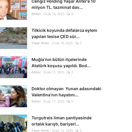
Cengiz Holding Yaşar Anter’e 10
milyon TL. tazminat dav...
Editör
Ocak 19, 2025
0
Tilkicik koyunda defalarca eylem
yapılan tesise ÇED sür...
Yasar Anter
Ocak 18, 2025
0
Muğla’nın bütün ilçelerinde
Atatürk koşusu yapıldı. Bod...
Editör
Ocak 17, 2025
0
Doktor olmayan Yunan adasındaki
Valentina’nın hayatını...
Editör
Ocak 17, 2025
0
Turgutreis liman şantiyesinde
ortalık karıştı, bariyerl...
Yasar Anter
Ocak 15, 2025
0