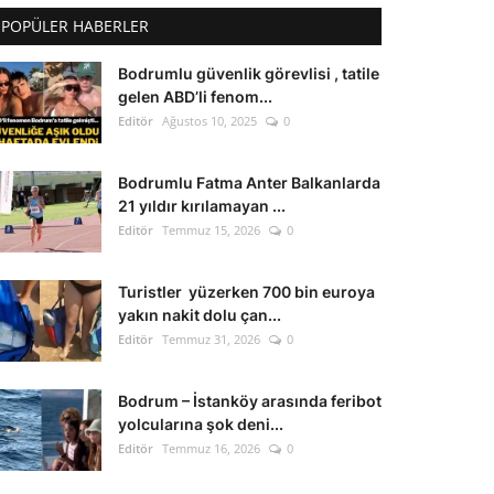
POPÜLER HABERLER
Bodrumlu güvenlik görevlisi , tatile
gelen ABD’li fenom...
Editör
Ağustos 10, 2025
0
Bodrumlu Fatma Anter Balkanlarda
21 yıldır kırılamayan ...
Editör
Temmuz 15, 2026
0
Turistler yüzerken 700 bin euroya
yakın nakit dolu çan...
Editör
Temmuz 31, 2026
0
Bodrum – İstanköy arasında feribot
yolcularına şok deni...
Editör
Temmuz 16, 2026
0