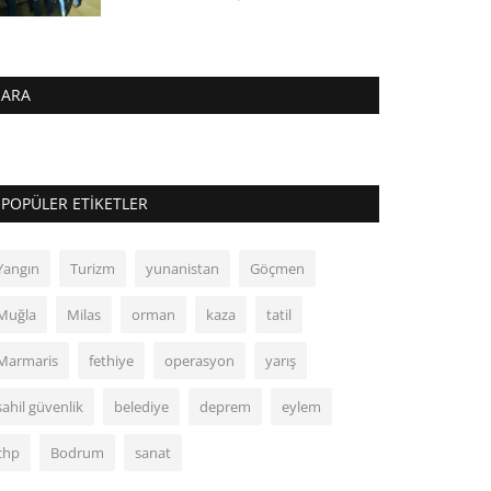
ARA
POPÜLER ETIKETLER
Yangın
Turizm
yunanistan
Göçmen
Muğla
Milas
orman
kaza
tatil
Marmaris
fethiye
operasyon
yarış
sahil güvenlik
belediye
deprem
eylem
chp
Bodrum
sanat