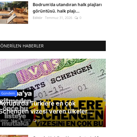
Bodrum’da utandıran halk plajları
görüntüsü. halk plajı...
Editör
Temmuz 31, 2026
0
ÖNERILEN HABERLER
Gündem
Avrupa'da Türklere en çok
Schengen vizesi veren ülkeler...
Editör
Mart 5, 2025
0