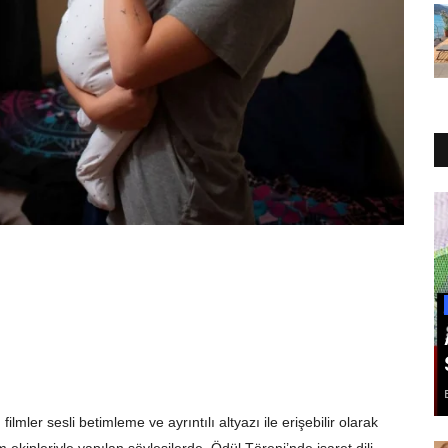
lmler sesli betimleme ve ayrıntılı altyazı ile erişebilir olarak
 ekipleriyle yapılan söyleşilerde, Ödül Töreni
’
nde işaret dili