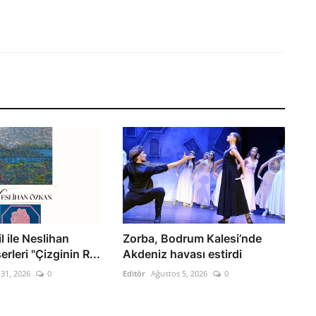
l ile Neslihan
Zorba, Bodrum Kalesi’nde
rleri "Çizginin R...
Akdeniz havası estirdi
31, 2026
0
Editör
Ağustos 5, 2026
0