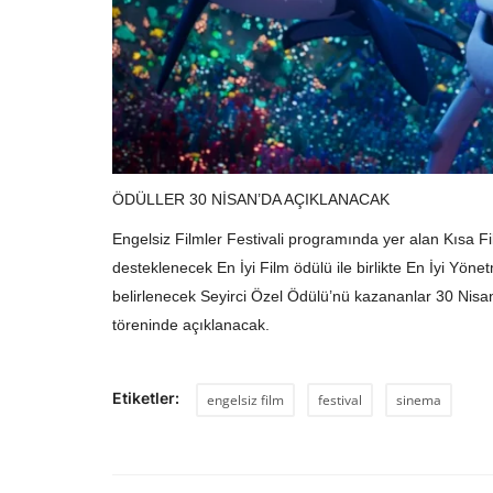
ÖDÜLLER 30 NİSAN’DA AÇIKLANACAK
Engelsiz Filmler Festivali programında yer alan Kısa 
desteklenecek En İyi Film ödülü ile birlikte En İyi Yöne
belirlenecek Seyirci Özel Ödülü
’
nü kazananlar 30 Nis
töreninde açıklanacak.
Etiketler:
engelsiz film
festival
sinema