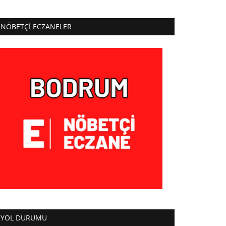
NÖBETÇI ECZANELER
YOL DURUMU