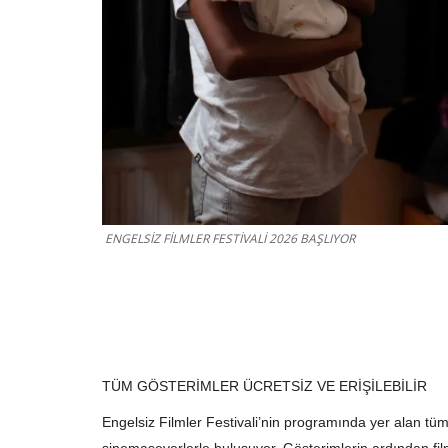
ENGELSİZ FİLMLER FESTİVALİ 2026 BAŞLIYOR
TÜM GÖSTERİMLER ÜCRETSİZ VE ERİŞİLEBİLİR
Engelsiz Filmler Festivali
’
nin programında yer alan tüm fi
sinemaseverlerle buluşuyor. Gösterimlerin ardından film