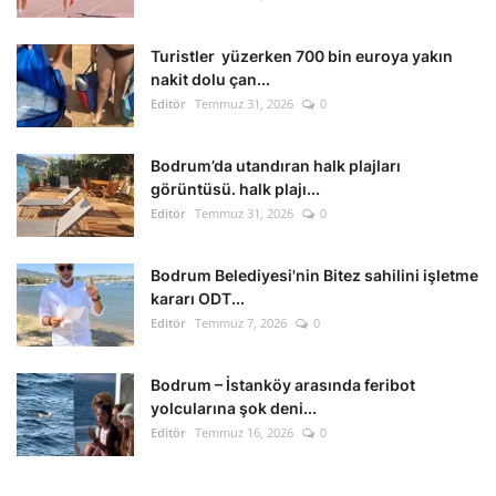
Turistler yüzerken 700 bin euroya yakın
nakit dolu çan...
Editör
Temmuz 31, 2026
0
Bodrum’da utandıran halk plajları
görüntüsü. halk plajı...
Editör
Temmuz 31, 2026
0
Bodrum Belediyesi'nin Bitez sahilini işletme
kararı ODT...
Editör
Temmuz 7, 2026
0
Bodrum – İstanköy arasında feribot
yolcularına şok deni...
Editör
Temmuz 16, 2026
0