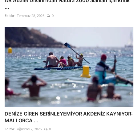
AB Adalet Divanı’ndan Natura 2000 alanları için kritik
...
Editör
Temmuz 28, 2026
0
DENİZE GİREN SERİNLEYEMİYOR AKDENİZ KAYNIYOR:
MALLORCA ...
Editör
Ağustos 7, 2026
0