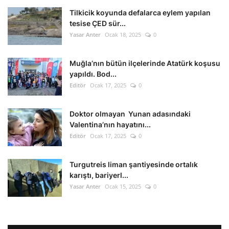
Tilkicik koyunda defalarca eylem yapılan
tesise ÇED sür...
Yasar Anter
Ocak 18, 2025
0
Muğla’nın bütün ilçelerinde Atatürk koşusu
yapıldı. Bod...
Editör
Ocak 17, 2025
0
Doktor olmayan Yunan adasındaki
Valentina’nın hayatını...
Editör
Ocak 17, 2025
0
Turgutreis liman şantiyesinde ortalık
karıştı, bariyerl...
Yasar Anter
Ocak 15, 2025
0