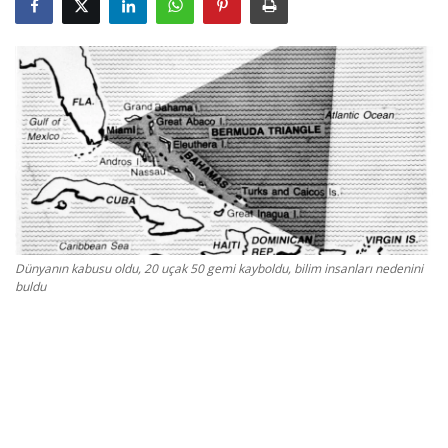
Gizlilik Politikası
Reklam ve İşbirliği
Bodrum Trafik Yoğunluk Haritası
Turizm
Siyaset
Dünyanın kabusu oldu, 20 uçak 50 gemi kayboldu, bilim insanları nedenini
buldu
Bodrum Nöbetçi Eczaneler
Köşe Yazarları
Spor