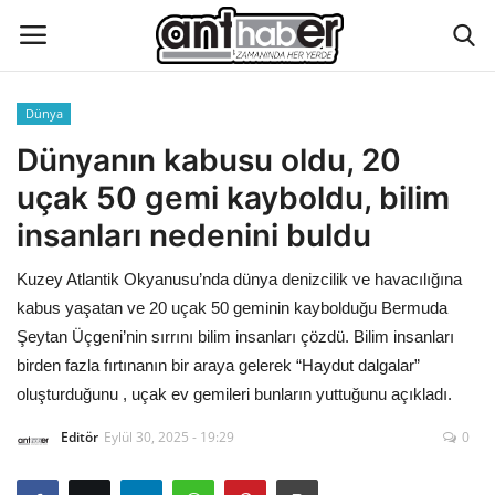
Dünya
Künye
Dünyanın kabusu oldu, 20
uçak 50 gemi kayboldu, bilim
Eğitim
insanları nedenini buldu
Aktüel Magazin
Kuzey Atlantik Okyanusu’nda dünya denizcilik ve havacılığına
kabus yaşatan ve 20 uçak 50 geminin kaybolduğu Bermuda
Hakkımızda
Şeytan Üçgeni’nin sırrını bilim insanları çözdü. Bilim insanları
birden fazla fırtınanın bir araya gelerek “Haydut dalgalar”
İletişim
oluşturduğunu , uçak ev gemileri bunların yuttuğunu açıkladı.
Asayiş
Editör
Eylül 30, 2025 - 19:29
0
Çevre