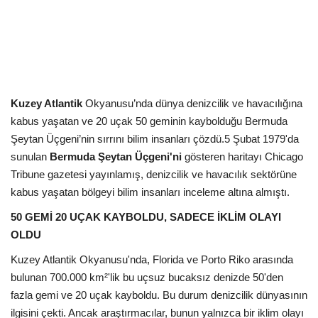
Kültür Sanat Tarih
Sağlık
Ekonomi
Kuzey Atlantik
Okyanusu’nda dünya denizcilik ve havacılığına
Gündem
kabus yaşatan ve 20 uçak 50 geminin kaybolduğu Bermuda
Şeytan Üçgeni’nin sırrını bilim insanları çözdü.5 Şubat 1979'da
Dünya
sunulan
Bermuda Şeytan Üçgeni'ni
gösteren haritayı Chicago
Tribune gazetesi yayınlamış, denizcilik ve havacılık sektörüne
kabus yaşatan bölgeyi bilim insanları inceleme altına almıştı.
50 GEMİ 20 UÇAK KAYBOLDU, SADECE İKLİM OLAYI
OLDU
Kuzey Atlantik Okyanusu'nda, Florida ve Porto Riko arasında
bulunan 700.000 km²'lik bu uçsuz bucaksız denizde 50'den
fazla gemi ve 20 uçak kayboldu. Bu durum denizcilik dünyasının
ilgisini çekti. Ancak araştırmacılar, bunun yalnızca bir iklim olayı