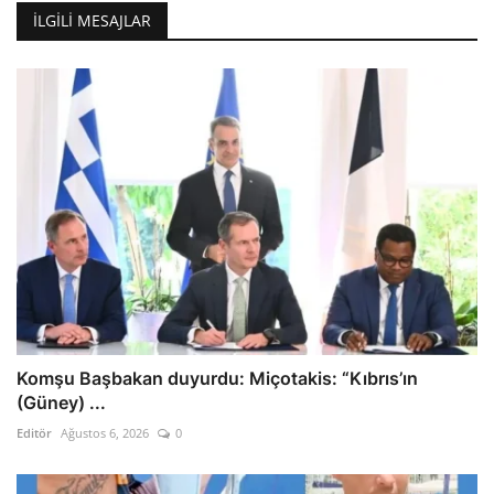
İLGILI MESAJLAR
Komşu Başbakan duyurdu: Miçotakis: “Kıbrıs’ın
(Güney) ...
Editör
Ağustos 6, 2026
0