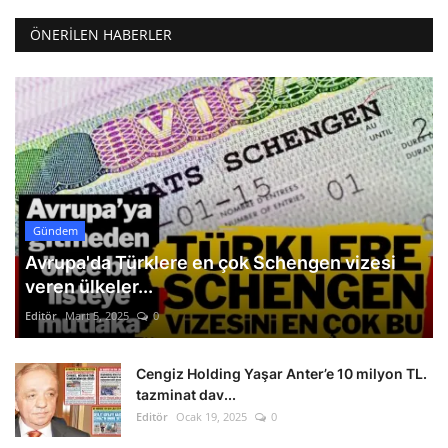
ÖNERILEN HABERLER
Gündem
Avrupa'da Türklere en çok Schengen vizesi
veren ülkeler...
Editör
Mart 5, 2025
0
Cengiz Holding Yaşar Anter’e 10 milyon TL.
tazminat dav...
Editör
Ocak 19, 2025
0