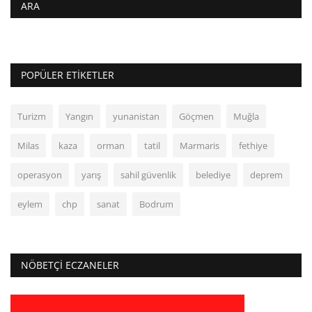
ARA
POPÜLER ETIKETLER
Turizm
Yangın
yunanistan
Göçmen
Muğla
Milas
kaza
orman
tatil
Marmaris
fethiye
operasyon
yarış
sahil güvenlik
belediye
deprem
eylem
chp
sanat
Bodrum
NÖBETÇI ECZANELER