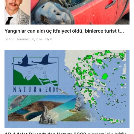
Yangınlar can aldı üç itfaiyeci öldü, binlerce turist t...
Editör
Temmuz 30, 2026
0