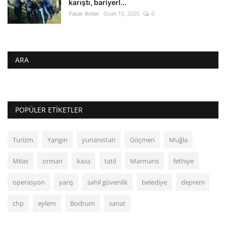
karıştı, bariyerl...
Yasar Anter
Ocak 15, 2025
0
ARA
POPÜLER ETIKETLER
Turizm
Yangın
yunanistan
Göçmen
Muğla
Milas
orman
kaza
tatil
Marmaris
fethiye
operasyon
yarış
sahil güvenlik
belediye
deprem
chp
eylem
Bodrum
sanat