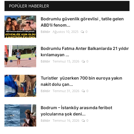
POPÜLER HABERLER
Bodrumlu güvenlik görevlisi , tatile gelen
ABD’li fenom...
Editör
Ağustos 10, 2025
0
Bodrumlu Fatma Anter Balkanlarda 21 yıldır
kırılamayan ...
Editör
Temmuz 15, 2026
0
Turistler yüzerken 700 bin euroya yakın
nakit dolu çan...
Editör
Temmuz 31, 2026
0
Bodrum – İstanköy arasında feribot
yolcularına şok deni...
Editör
Temmuz 16, 2026
0