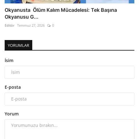
Okyanusta Ölüm Kalım Mücadelesi: Tek Başına
Okyanusu G...
Editör
Temmuz 27, 2026
0
YORUMLAR
İsim
E-posta
Yorum