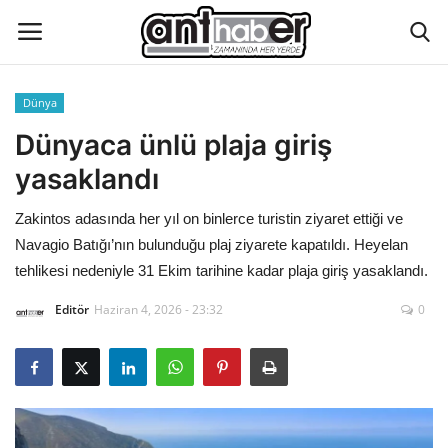
Dünya
Künye
Dünyaca ünlü plaja giriş
yasaklandı
Eğitim
Zakintos adasında her yıl on binlerce turistin ziyaret ettiği ve
Aktüel Magazin
Navagio Batığı’nın bulunduğu plaj ziyarete kapatıldı. Heyelan
tehlikesi nedeniyle 31 Ekim tarihine kadar plaja giriş yasaklandı.
Hakkımızda
Editör
Haziran 4, 2026 - 23:32
0
İletişim
Asayiş
Çevre