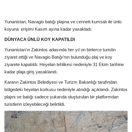
Kültür Sanat Tarih
Sağlık
Yunanistan, Navagio batığı plajına ve cennett kumsalı ile ünlü
koyuna
erişimi Kasım ayına kadar yasakladı.
Ekonomi
DÜNYACA ÜNLÜ KOY KAPATILDI
Gündem
Yunanistan’ın Zakintos adasında her yıl on binlerce turistin
ziyaret ettiği ve Navagio Batığı’nın bulunduğu plaj ve koy
Dünya
ziyarete kapatıldı. Heyelan tehlikesi nedeniyle 31 Ekim tarihine
kadar plaja giriş yasaklandı.
Kararın Zakintos Belediyesi ve Turizm Bakanlığı tarafından
bölgedeki heyelan korkusu nedeniyle alındığı açıklandı. Zakintos
plajını ve batığı sadece yukarıda oluşturulan bir platformdan
turistlerin izleyebileceği belirtildi.