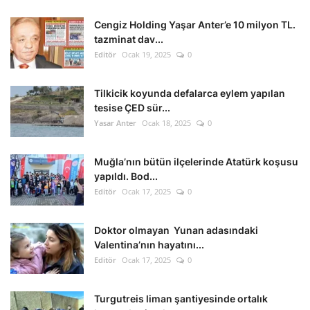
Cengiz Holding Yaşar Anter’e 10 milyon TL.
tazminat dav...
Editör
Ocak 19, 2025
0
Tilkicik koyunda defalarca eylem yapılan
tesise ÇED sür...
Yasar Anter
Ocak 18, 2025
0
Muğla’nın bütün ilçelerinde Atatürk koşusu
yapıldı. Bod...
Editör
Ocak 17, 2025
0
Doktor olmayan Yunan adasındaki
Valentina’nın hayatını...
Editör
Ocak 17, 2025
0
Turgutreis liman şantiyesinde ortalık