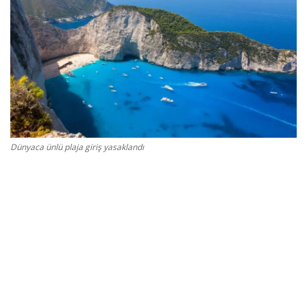
Gizlilik Politikası
Reklam ve İşbirliği
Bodrum Trafik Yoğunluk Haritası
Turizm
Dünyaca ünlü plaja giriş yasaklandı
Siyaset
Bodrum Nöbetçi Eczaneler
Köşe Yazarları
Spor