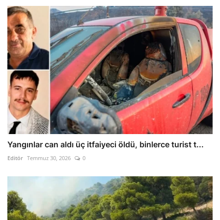
Yangınlar can aldı üç itfaiyeci öldü, binlerce turist t...
Editör
Temmuz 30, 2026
0