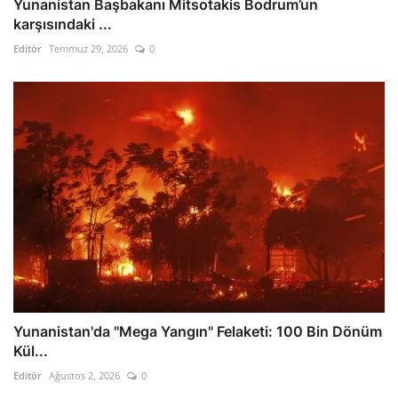
Yunanistan Başbakanı Mitsotakis Bodrum’un
karşısındaki ...
Editör
Temmuz 29, 2026
0
Yunanistan'da "Mega Yangın" Felaketi: 100 Bin Dönüm
Kül...
Editör
Ağustos 2, 2026
0