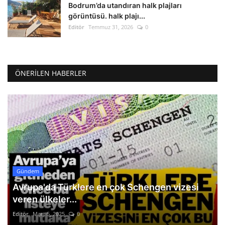
Bodrum’da utandıran halk plajları
görüntüsü. halk plajı...
Editör
Temmuz 31, 2026
0
ÖNERILEN HABERLER
Gündem
Avrupa'da Türklere en çok Schengen vizesi
veren ülkeler...
Editör
Mart 5, 2025
0