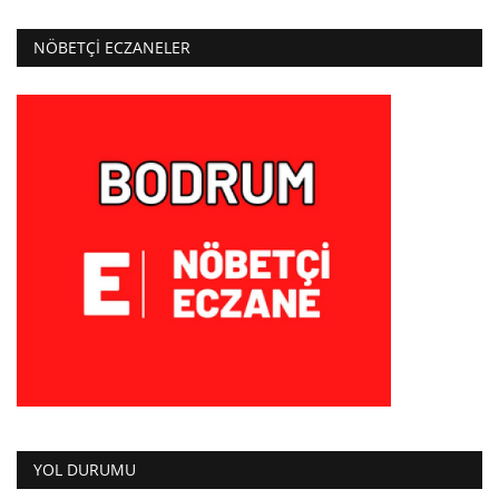
NÖBETÇI ECZANELER
YOL DURUMU