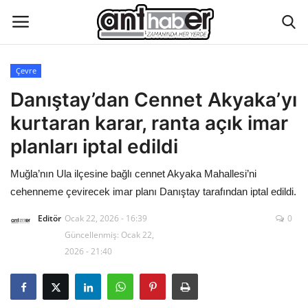
Çevre
Künye
Danıştay’dan Cennet Akyaka’yı
kurtaran karar, ranta açık imar
Eğitim
planları iptal edildi
Aktüel Magazin
Muğla’nın Ula ilçesine bağlı cennet Akyaka Mahallesi’ni
cehenneme çevirecek imar planı Danıştay tarafından iptal edildi.
Hakkımızda
Editör
Ocak 22, 2026 - 16:39
0
İletişim
Güncellenmiş: Ocak 22,
2026 - 21:40
Asayiş
Çevre