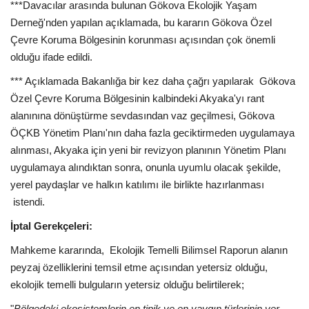
***Davacılar arasında bulunan Gökova Ekolojik Yaşam
Derneğ'nden yapılan açıklamada, bu kararın Gökova Özel
Çevre Koruma Bölgesinin korunması açısından çok önemli
olduğu ifade edildi.
*** Açıklamada Bakanlığa bir kez daha çağrı yapılarak Gökova
Özel Çevre Koruma Bölgesinin kalbindeki Akyaka'yı rant
alanınına dönüştürme sevdasından vaz geçilmesi, Gökova
ÖÇKB Yönetim Planı'nın daha fazla geciktirmeden uygulamaya
alınması, Akyaka için yeni bir revizyon planının Yönetim Planı
uygulamaya alındıktan sonra, onunla uyumlu olacak şekilde,
yerel paydaşlar ve halkın katılımı ile birlikte hazırlanması
istendi.
İptal Gerekçeleri:
Mahkeme kararında, Ekolojik Temelli Bilimsel Raporun alanın
peyzaj özelliklerini temsil etme açısından yetersiz olduğu,
ekolojik temelli bulguların yetersiz olduğu belirtilerek;
"
Bölgedeki ekosistemlerin en tipik ve en yaygın türlerinin yer