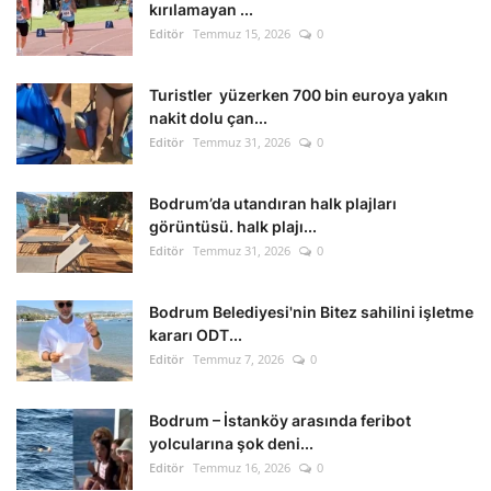
kırılamayan ...
Editör
Temmuz 15, 2026
0
Turistler yüzerken 700 bin euroya yakın
nakit dolu çan...
Editör
Temmuz 31, 2026
0
Bodrum’da utandıran halk plajları
görüntüsü. halk plajı...
Editör
Temmuz 31, 2026
0
Bodrum Belediyesi'nin Bitez sahilini işletme
kararı ODT...
Editör
Temmuz 7, 2026
0
Bodrum – İstanköy arasında feribot
yolcularına şok deni...
Editör
Temmuz 16, 2026
0