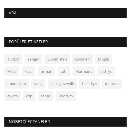
ARA
POPÜLER ETIKETLER
Turizm
Yangın
yunanistan
Göçmen
Muğla
Milas
kaza
orman
tatil
Marmaris
fethiye
operasyon
yarış
sahil güvenlik
belediye
deprem
eylem
chp
sanat
Bodrum
NÖBETÇI ECZANELER