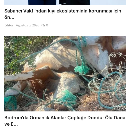
Sabancı Vakfı’ndan kıyı ekosisteminin korunması için
ön...
Editör
Ağustos 5, 2026
0
Bodrum'da Ormanlık Alanlar Çöplüğe Döndü: Ölü Dana
ve E...