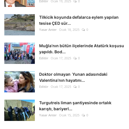
Editör
Ocak 19, 2025
0
Tilkicik koyunda defalarca eylem yapılan
tesise ÇED sür...
Yasar Anter
Ocak 18, 2025
0
Muğla’nın bütün ilçelerinde Atatürk koşusu
yapıldı. Bod...
Editör
Ocak 17, 2025
0
Doktor olmayan Yunan adasındaki
Valentina’nın hayatını...
Editör
Ocak 17, 2025
0
Turgutreis liman şantiyesinde ortalık
karıştı, bariyerl...
Yasar Anter
Ocak 15, 2025
0