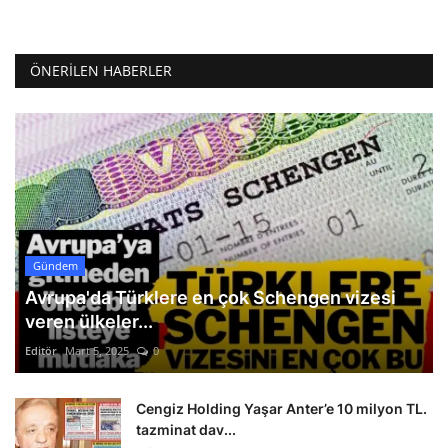
ÖNERILEN HABERLER
Gündem
Avrupa'da Türklere en çok Schengen vizesi
veren ülkeler...
Editör
Mart 5, 2025
0
Cengiz Holding Yaşar Anter’e 10 milyon TL.
tazminat dav...