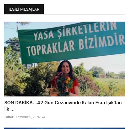
İLGILI MESAJLAR
SON DAKİKA...42 Gün Cezaevinde Kalan Esra Işık'tan
İlk ...
Editör
Temmuz 9, 2026
0