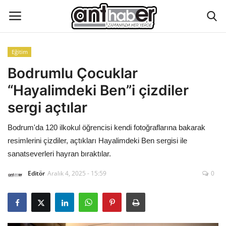
Eğitim
Künye
Bodrumlu Çocuklar
“Hayalimdeki Ben”i çizdiler
Eğitim
sergi açtılar
Aktüel Magazin
Bodrum'da 120 ilkokul öğrencisi kendi fotoğraflarına bakarak
resimlerini çizdiler, açtıkları Hayalimdeki Ben sergisi ile
Hakkımızda
sanatseverleri hayran bıraktılar.
İletişim
Editör
Aralık 4, 2025 - 15:59
0
Asayiş
Çevre