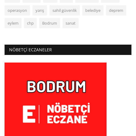
operasyon
yarış
sahil güvenlik
belediye
deprem
eylem
chp
Bodrum
sanat
NÖBETÇI ECZANELER