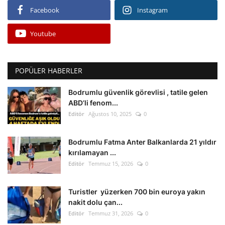
Facebook
Instagram
Youtube
POPÜLER HABERLER
Bodrumlu güvenlik görevlisi , tatile gelen
ABD’li fenom...
Editör
Ağustos 10, 2025
0
Bodrumlu Fatma Anter Balkanlarda 21 yıldır
kırılamayan ...
Editör
Temmuz 15, 2026
0
Turistler yüzerken 700 bin euroya yakın
nakit dolu çan...
Editör
Temmuz 31, 2026
0