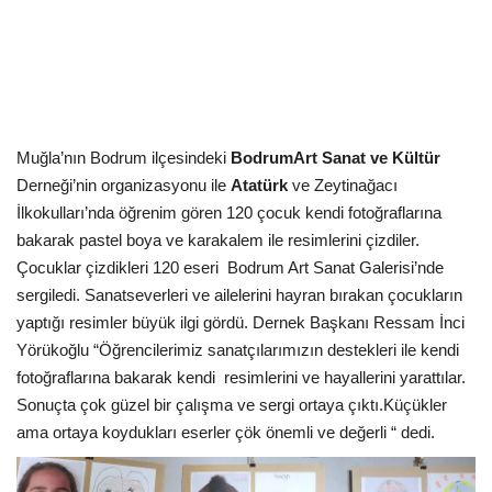
Kültür Sanat Tarih
Sağlık
Ekonomi
Muğla’nın Bodrum ilçesindeki
BodrumArt Sanat ve Kültür
Gündem
Derneği’nin organizasyonu ile
Atatürk
ve Zeytinağacı
İlkokulları’nda öğrenim gören 120 çocuk kendi fotoğraflarına
Dünya
bakarak pastel boya ve karakalem ile resimlerini çizdiler.
Çocuklar çizdikleri 120 eseri
Bodrum Art Sanat Galerisi’nde
sergiledi. Sanatseverleri ve ailelerini hayran bırakan çocukların
yaptığı resimler büyük ilgi gördü. Dernek Başkanı Ressam İnci
Yörükoğlu “Öğrencilerimiz sanatçılarımızın destekleri ile kendi
fotoğraflarına bakarak kendi
resimlerini ve hayallerini yarattılar.
Sonuçta çok güzel bir çalışma ve sergi ortaya çıktı.Küçükler
ama ortaya koydukları eserler çök önemli ve değerli “ dedi.