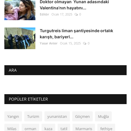
Doktor olmayan Yunan adasındaki
Valentina’nın hayatını...
Editör
Ocak 17, 2025
0
Turgutreis liman şantiyesinde ortalık
karıştı, bariyerl...
Yasar Anter
Ocak 15, 2025
0
ARA
POPÜLER ETIKETLER
Yangın
Turizm
yunanistan
Göçmen
Muğla
Milas
orman
kaza
tatil
Marmaris
fethiye