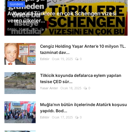
Gündem
Avrupa'da Türklere en çok Schengen vizesi
veren ülkeler...
Editör
Mart 5, 2025
0
Cengiz Holding Yaşar Anter’e 10 milyon TL.
tazminat dav...
Editör
Ocak 19, 2025
0
Tilkicik koyunda defalarca eylem yapılan
tesise ÇED sür...
Yasar Anter
Ocak 18, 2025
0
Muğla’nın bütün ilçelerinde Atatürk koşusu
yapıldı. Bod...
Editör
Ocak 17, 2025
0