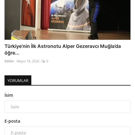
Türkiye’nin İlk Astronotu Alper Gezeravcı Muğla’da
öğre...
Editör
Mayıs 19, 2026
0
YORUMLAR
İsim
E-posta