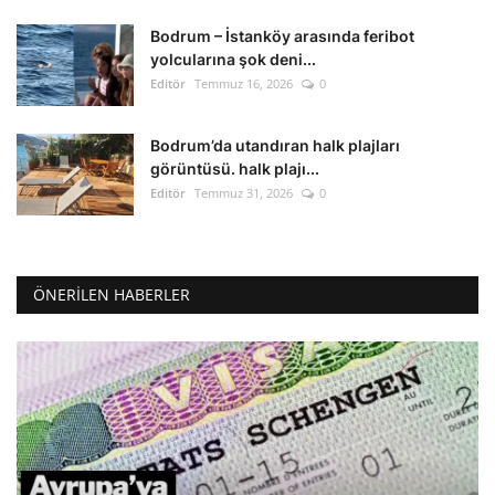
Bodrum – İstanköy arasında feribot
yolcularına şok deni...
Editör
Temmuz 16, 2026
0
Bodrum’da utandıran halk plajları
görüntüsü. halk plajı...
Editör
Temmuz 31, 2026
0
ÖNERILEN HABERLER