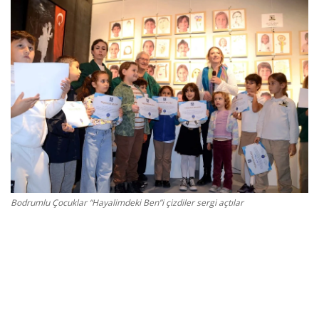
Gizlilik Politikası
Reklam ve İşbirliği
Bodrum Trafik Yoğunluk Haritası
Turizm
Siyaset
Bodrumlu Çocuklar “Hayalimdeki Ben”i çizdiler sergi açtılar
Bodrum Nöbetçi Eczaneler
Köşe Yazarları
Spor