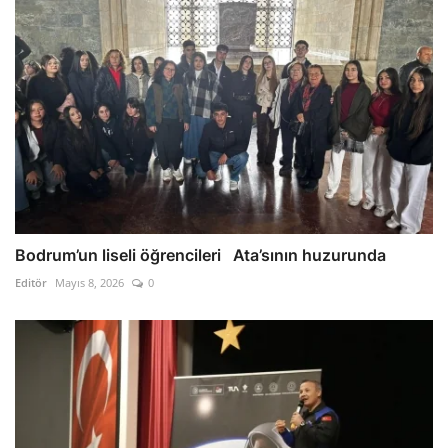
Bodrum’un liseli öğrencileri Ata’sının huzurunda
Editör
Mayıs 8, 2026
0