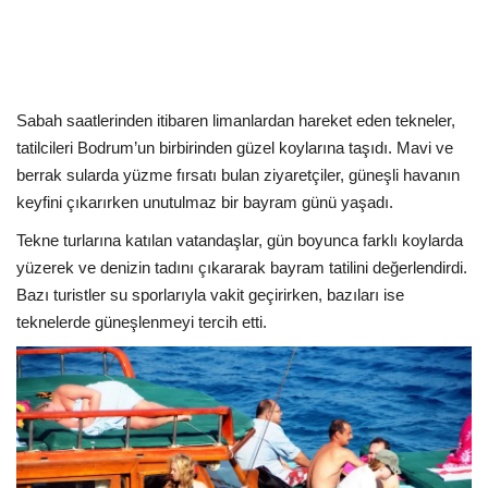
Kültür Sanat Tarih
Sağlık
Ekonomi
Sabah saatlerinden itibaren limanlardan hareket eden tekneler,
tatilcileri Bodrum’un birbirinden güzel koylarına taşıdı. Mavi ve
Gündem
berrak sularda yüzme fırsatı bulan ziyaretçiler, güneşli havanın
keyfini çıkarırken unutulmaz bir bayram günü yaşadı.
Dünya
Tekne turlarına katılan vatandaşlar, gün boyunca farklı koylarda
yüzerek ve denizin tadını çıkararak bayram tatilini değerlendirdi.
Bazı turistler su sporlarıyla vakit geçirirken, bazıları ise
teknelerde güneşlenmeyi tercih etti.