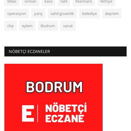
Milas
orman
kaza
tatil
Marmaris
fethiye
operasyon
yarış
sahil güvenlik
belediye
deprem
chp
eylem
Bodrum
sanat
NÖBETÇI ECZANELER