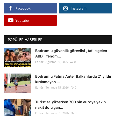
Facebook
Instagram
Youtube
POPÜLER HABERLER
Bodrumlu güvenlik görevlisi , tatile gelen
ABD’li fenom...
Editör
Ağustos 10, 2025
0
Bodrumlu Fatma Anter Balkanlarda 21 yıldır
kırılamayan ...
Editör
Temmuz 15, 2026
0
Turistler yüzerken 700 bin euroya yakın
nakit dolu çan...
Editör
Temmuz 31, 2026
0