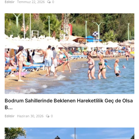
Editör
Temmuz 22, 2026
0
Bodrum Sahillerinde Beklenen Hareketlilik Geç de Olsa
B...
Editör
Haziran 30, 2026
0