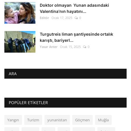
Doktor olmayan Yunan adasındaki
Valentina’nın hayatını...
Editör
Ocak 17, 2025
0
Turgutreis liman şantiyesinde ortalık
karıştı, bariyerl...
Yasar Anter
Ocak 15, 2025
0
ARA
POPÜLER ETIKETLER
Yangın
Turizm
yunanistan
Göçmen
Muğla