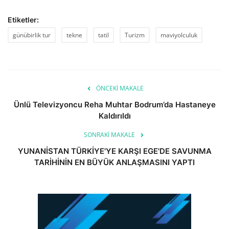
Etiketler:
günübirlik tur
tekne
tatil
Turizm
maviyolculuk
ÖNCEKI MAKALE
Ünlü Televizyoncu Reha Muhtar Bodrum’da Hastaneye
Kaldırıldı
SONRAKI MAKALE
YUNANİSTAN TÜRKİYE'YE KARŞI EGE'DE SAVUNMA
TARİHİNİN EN BÜYÜK ANLAŞMASINI YAPTI