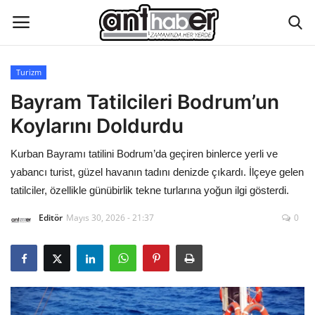
Turizm
Künye
Bayram Tatilcileri Bodrum’un
Koylarını Doldurdu
Eğitim
Kurban Bayramı tatilini Bodrum’da geçiren binlerce yerli ve
Aktüel Magazin
yabancı turist, güzel havanın tadını denizde çıkardı. İlçeye gelen
tatilciler, özellikle günübirlik tekne turlarına yoğun ilgi gösterdi.
Hakkımızda
Editör
Mayıs 30, 2026 - 21:37
0
İletişim
Asayiş
Çevre