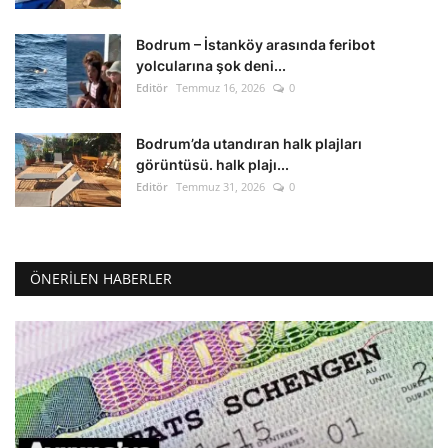
Bodrum – İstanköy arasında feribot
yolcularına şok deni...
Editör
Temmuz 16, 2026
0
Bodrum’da utandıran halk plajları
görüntüsü. halk plajı...
Editör
Temmuz 31, 2026
0
ÖNERILEN HABERLER