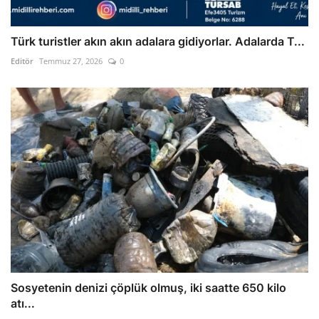
Türk turistler akın akın adalara gidiyorlar. Adalarda T...
Editör
Temmuz 27, 2026
0
Sosyetenin denizi çöplük olmuş, iki saatte 650 kilo
atı...