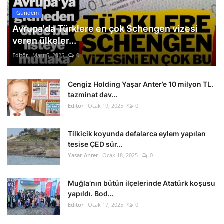
Gündem
Avrupa'da Türklere en çok Schengen vizesi
veren ülkeler...
Editör
Mart 5, 2025
0
Cengiz Holding Yaşar Anter’e 10 milyon TL.
tazminat dav...
Editör
Ocak 19, 2025
0
Tilkicik koyunda defalarca eylem yapılan
tesise ÇED sür...
Yasar Anter
Ocak 18, 2025
0
Muğla’nın bütün ilçelerinde Atatürk koşusu
yapıldı. Bod...
Editör
Ocak 17, 2025
0