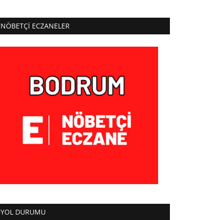
NÖBETÇI ECZANELER
YOL DURUMU