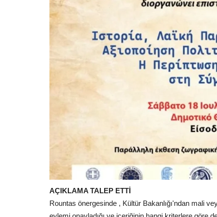
AÇIKLAMA TALEP ETTİ
Rountas önergesinde , Kültür Bakanlığı'ndan mali ve
eylemi onayladığı ve içeriğinin hangi kriterlere göre d