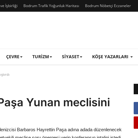
e İşbirliği
Bodrum Trafik Yoğunluk Haritası
Bodrum Nöbetçi Eczaneler
ÇEVRE
TURIZM
SIYASET
KÖŞE YAZARLARI
ştırdı
Paşa Yunan meclisini
 denizcisi Barbaros Hayrettin Paşa adına adada düzenlenecek
etvekili meclise soru önergesi verip konferansın iptalini istedi.