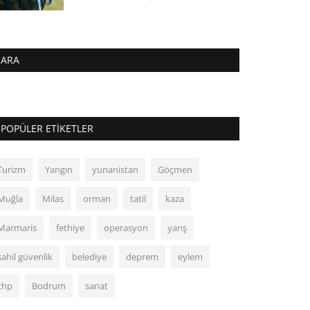
ARA
POPÜLER ETIKETLER
Turizm
Yangın
yunanistan
Göçmen
Muğla
Milas
orman
tatil
kaza
Marmaris
fethiye
operasyon
yarış
sahil güvenlik
belediye
deprem
eylem
chp
Bodrum
sanat