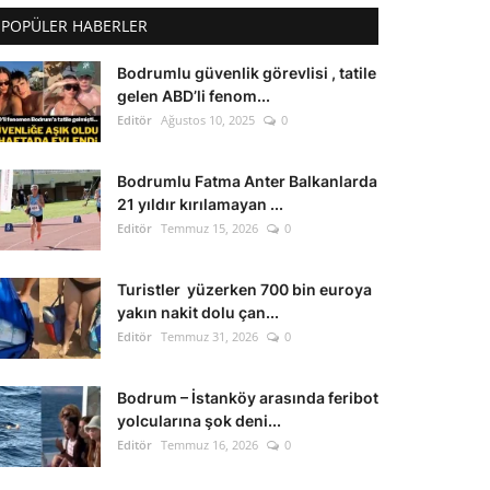
POPÜLER HABERLER
Bodrumlu güvenlik görevlisi , tatile
gelen ABD’li fenom...
Editör
Ağustos 10, 2025
0
Bodrumlu Fatma Anter Balkanlarda
21 yıldır kırılamayan ...
Editör
Temmuz 15, 2026
0
Turistler yüzerken 700 bin euroya
yakın nakit dolu çan...
Editör
Temmuz 31, 2026
0
Bodrum – İstanköy arasında feribot
yolcularına şok deni...
Editör
Temmuz 16, 2026
0