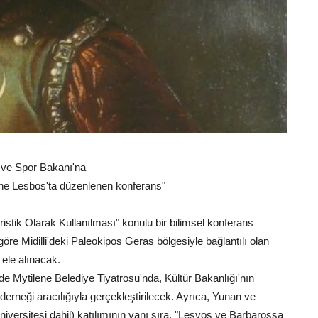
i ve Spor Bakanı'na
ne Lesbos'ta düzenlenen konferans"
uristik Olarak Kullanılması" konulu bir bilimsel konferans
öre Midilli'deki Paleokipos Geras bölgesiyle bağlantılı olan
ele alınacak.
 Mytilene Belediye Tiyatrosu'nda, Kültür Bakanlığı'nın
 derneği aracılığıyla gerçekleştirilecek. Ayrıca, Yunan ve
niversitesi dahil) katılımının yanı sıra, "Lesvos ve Barbarossa