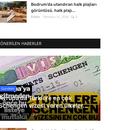
Bodrum’da utandıran halk plajları
görüntüsü. halk plajı...
Editör
Temmuz 31, 2026
0
ÖNERILEN HABERLER
Gündem
Avrupa'da Türklere en çok
Schengen vizesi veren ülkeler...
Editör
Mart 5, 2025
0