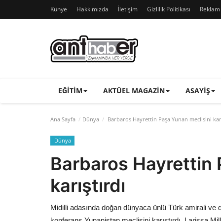
Künye
Hakkımızda
İletişim
Gizlilik Politikası
Reklam v
EĞITIM
AKTÜEL MAGAZIN
ASAYIŞ
Ana Sayfa
Dünya
Barbaros Hayrettin Paşa Yunan meclisini karı
Dünya
Barbaros Hayrettin 
karıştırdı
Midilli adasında doğan dünyaca ünlü Türk amirali ve
konferans Yunanistan meclisini karıştırdı. Larissa Mill