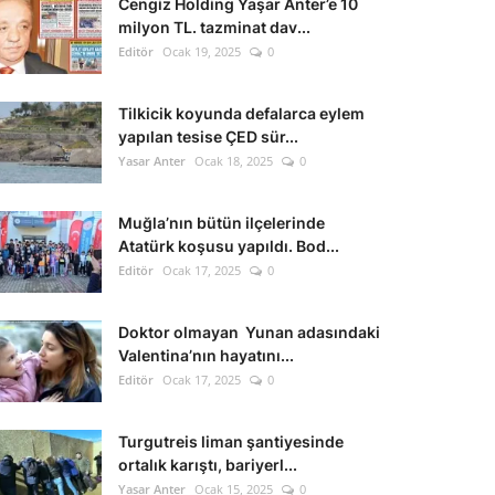
Cengiz Holding Yaşar Anter’e 10
milyon TL. tazminat dav...
Editör
Ocak 19, 2025
0
Tilkicik koyunda defalarca eylem
yapılan tesise ÇED sür...
Yasar Anter
Ocak 18, 2025
0
Muğla’nın bütün ilçelerinde
Atatürk koşusu yapıldı. Bod...
Editör
Ocak 17, 2025
0
Doktor olmayan Yunan adasındaki
Valentina’nın hayatını...
Editör
Ocak 17, 2025
0
Turgutreis liman şantiyesinde
ortalık karıştı, bariyerl...
Yasar Anter
Ocak 15, 2025
0