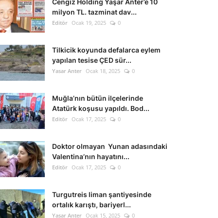
Cengiz Holding Yaşar Anter’e 10
milyon TL. tazminat dav...
Editör
Ocak 19, 2025
0
Tilkicik koyunda defalarca eylem
yapılan tesise ÇED sür...
Yasar Anter
Ocak 18, 2025
0
Muğla’nın bütün ilçelerinde
Atatürk koşusu yapıldı. Bod...
Editör
Ocak 17, 2025
0
Doktor olmayan Yunan adasındaki
Valentina’nın hayatını...
Editör
Ocak 17, 2025
0
Turgutreis liman şantiyesinde
ortalık karıştı, bariyerl...
Yasar Anter
Ocak 15, 2025
0