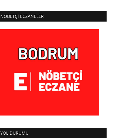
NÖBETÇI ECZANELER
YOL DURUMU