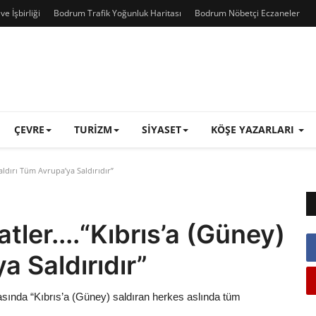
e İşbirliği
Bodrum Trafik Yoğunluk Haritası
Bodrum Nöbetçi Eczaneler
ÇEVRE
TURIZM
SIYASET
KÖŞE YAZARLARI
Saldırı Tüm Avrupa’ya Saldırıdır”
tler....“Kıbrıs’a (Güney)
a Saldırıdır”
da “Kıbrıs’a (Güney) saldıran herkes aslında tüm