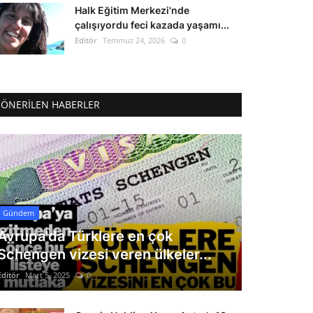
Halk Eğitim Merkezi'nde
çalışıyordu feci kazada yaşamı...
Editör
Temmuz 24, 2026
0
ÖNERILEN HABERLER
Gündem
Avrupa'da Türklere en çok
Schengen vizesi veren ülkeler...
Editör
Mart 5, 2025
0