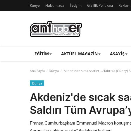
Künye
Hakkımızda
İletişim
Gizlilik Politikası
Reklam v
EĞITIM
AKTÜEL MAGAZIN
ASAYIŞ
Ana Sayfa
Dünya
Akdeniz'de sıcak saatler....“Kıbrıs’a (Güney) 
Dünya
Akdeniz'de sıcak saa
Saldırı Tüm Avrupa’y
Fransa Cumhurbaşkanı Emmanuel Macron konuşmasın
Avrupa’ya saldırmış olur” ifadelerini kullandı.