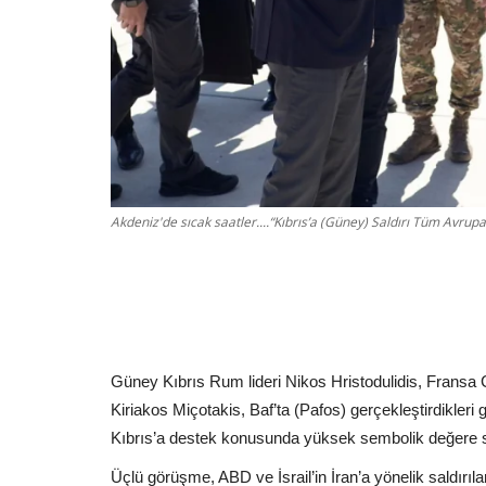
Akdeniz'de sıcak saatler....“Kıbrıs’a (Güney) Saldırı Tüm Avrupa’
Güney Kıbrıs Rum lideri Nikos Hristodulidis, Fra
Kiriakos Miçotakis, Baf’ta (Pafos) gerçekleştirdikler
Kıbrıs’a destek konusunda yüksek sembolik değere s
Üçlü görüşme, ABD ve İsrail’in İran’a yönelik saldırı