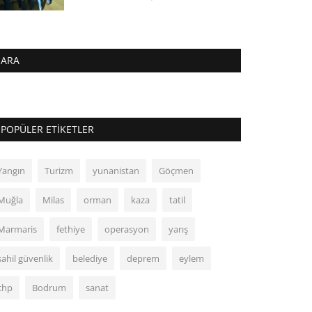
ARA
POPÜLER ETIKETLER
Yangın
Turizm
yunanistan
Göçmen
Muğla
Milas
orman
kaza
tatil
Marmaris
fethiye
operasyon
yarış
sahil güvenlik
belediye
deprem
eylem
chp
Bodrum
sanat