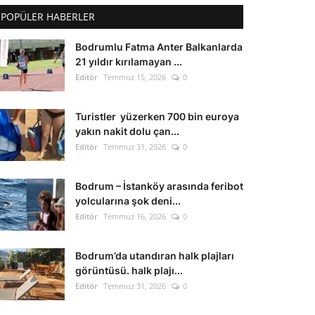
POPÜLER HABERLER
Bodrumlu Fatma Anter Balkanlarda
21 yıldır kırılamayan ...
Editör
Temmuz 15, 2026
0
Turistler yüzerken 700 bin euroya
yakın nakit dolu çan...
Editör
Temmuz 31, 2026
0
Bodrum – İstanköy arasında feribot
yolcularına şok deni...
Editör
Temmuz 16, 2026
0
Bodrum’da utandıran halk plajları
görüntüsü. halk plajı...
Editör
Temmuz 31, 2026
0