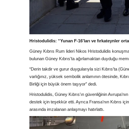
Hristodulidis: “Yunan F-16’ları ve fırkateynler ort
Güney Kıbrıs Rum lideri Nikos Hristodulidis konuşm
bulunan Güney Kıbrıs’ta ağırlamaktan duyduğu memnun
“Derin takdir ve gurur duygularıyla sizi Kıbrıs’ta (
varlığınız, yüksek sembolik anlamının ötesinde, Kıbrı
Birliği için büyük önem taşıyor” dedi.
Hristodulidis, Güney Kıbrıs’ın güvenliğinin Avrupa’nı
destek için teşekkür etti. Ayrıca Fransa’nın Kıbrıs için
arasında imzalanan anlaşmayı hatırlattı.