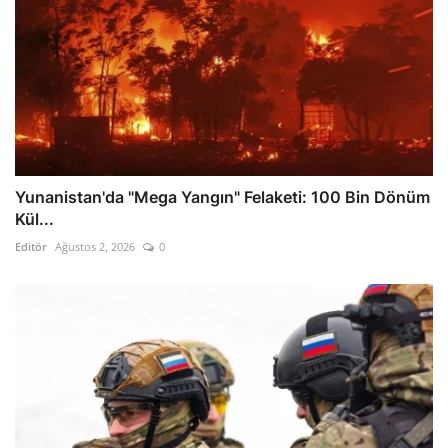
Yunanistan'da "Mega Yangın" Felaketi: 100 Bin Dönüm
Kül...
Editör
Ağustos 2, 2026
0