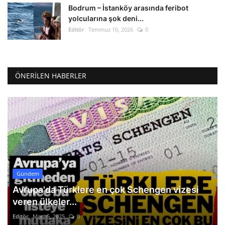
Bodrum – İstanköy arasında feribot
yolcularına şok deni...
Editör
Temmuz 16, 2026
0
ÖNERILEN HABERLER
Gündem
Avrupa'da Türklere en çok Schengen vizesi
veren ülkeler...
Editör
Mart 5, 2025
0