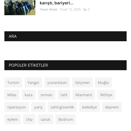
karıştı, bariyerl...
Yasar Anter
Ocak 15, 2025
0
ARA
POPÜLER ETIKETLER
Turizm
Yangın
yunanistan
Göçmen
Muğla
Milas
kaza
orman
tatil
Marmaris
fethiye
operasyon
yarış
sahil güvenlik
belediye
deprem
eylem
chp
sanat
Bodrum