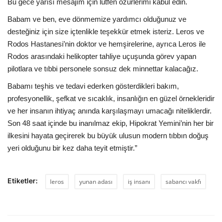
Bu gece yarısı mesajım için lütfen özürlerimi kabul edin.
Babam ve ben, eve dönmemize yardımcı olduğunuz ve
desteğiniz için size içtenlikle teşekkür etmek isteriz. Leros ve
Rodos Hastanesi’nin doktor ve hemşirelerine, ayrıca Leros ile
Rodos arasındaki helikopter tahliye uçuşunda görev yapan
pilotlara ve tıbbi personele sonsuz dek minnettar kalacağız.
Babamı teşhis ve tedavi ederken gösterdikleri bakım,
profesyonellik, şefkat ve sıcaklık, insanlığın en güzel örnekleridir
ve her insanın ihtiyaç anında karşılaşmayı umacağı niteliklerdir.
Son 48 saat içinde bu inanılmaz ekip, Hipokrat Yemini’nin her bir
ilkesini hayata geçirerek bu büyük ulusun modern tıbbın doğuş
yeri olduğunu bir kez daha teyit etmiştir.”
Etiketler:
leros
yunan adası
iş insanı
sabancı vakfı