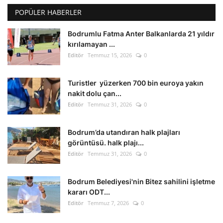
POPÜLER HABERLER
Bodrumlu Fatma Anter Balkanlarda 21 yıldır
kırılamayan ...
Editör
Temmuz 15, 2026
0
Turistler yüzerken 700 bin euroya yakın
nakit dolu çan...
Editör
Temmuz 31, 2026
0
Bodrum’da utandıran halk plajları
görüntüsü. halk plajı...
Editör
Temmuz 31, 2026
0
Bodrum Belediyesi'nin Bitez sahilini işletme
kararı ODT...
Editör
Temmuz 7, 2026
0