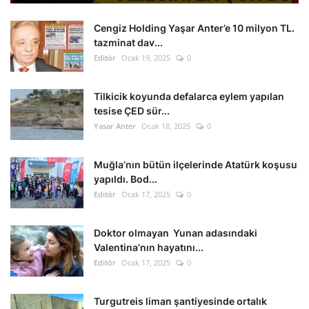
Cengiz Holding Yaşar Anter’e 10 milyon TL.
tazminat dav...
Editör
Ocak 19, 2025
0
Tilkicik koyunda defalarca eylem yapılan
tesise ÇED sür...
Yasar Anter
Ocak 18, 2025
0
Muğla’nın bütün ilçelerinde Atatürk koşusu
yapıldı. Bod...
Editör
Ocak 17, 2025
0
Doktor olmayan Yunan adasındaki
Valentina’nın hayatını...
Editör
Ocak 17, 2025
0
Turgutreis liman şantiyesinde ortalık