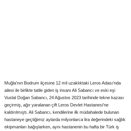
Kültür Sanat Tarih
Sağlık
Ekonomi
Gündem
Dünya
Muğla’nın Bodrum ilçesine 12 mil uzaklıktaki Leros Adası’nda
ailesi ile birlikte tatile giden iş insanı Ali Sabancı ve eski eşi
Vuslat Doğan Sabancı, 24 Ağustos 2023 tarihinde tekne kazası
geçirmiş, ağır yaralanan çift Leros Devlet Hastanesi’ne
kaldırılmıştı. Ali Sabancı, kendilerine ilk müdahalede bulunan
hastaneye geçtiğimiz aylarda milyonlarca lira değerindeki sağlık
ekipmanları bağışlarken, aynı hastanenin bu hafta bir Türk iş