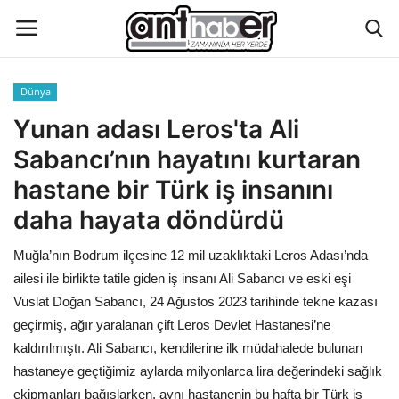
Dünya
Künye
Yunan adası Leros'ta Ali
Sabancı’nın hayatını kurtaran
Eğitim
hastane bir Türk iş insanını
Aktüel Magazin
daha hayata döndürdü
Muğla’nın Bodrum ilçesine 12 mil uzaklıktaki Leros Adası’nda
Hakkımızda
ailesi ile birlikte tatile giden iş insanı Ali Sabancı ve eski eşi
İletişim
Vuslat Doğan Sabancı, 24 Ağustos 2023 tarihinde tekne kazası
geçirmiş, ağır yaralanan çift Leros Devlet Hastanesi’ne
Asayiş
kaldırılmıştı. Ali Sabancı, kendilerine ilk müdahalede bulunan
hastaneye geçtiğimiz aylarda milyonlarca lira değerindeki sağlık
Çevre
ekipmanları bağışlarken, aynı hastanenin bu hafta bir Türk iş