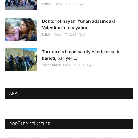
Editör
Ocak 17, 2025
0
Doktor olmayan Yunan adasındaki
Valentina’nın hayatını...
Editör
Ocak 17, 2025
0
Turgutreis liman şantiyesinde ortalık
karıştı, bariyerl...
Yasar Anter
Ocak 15, 2025
0
ARA
POPÜLER ETIKETLER