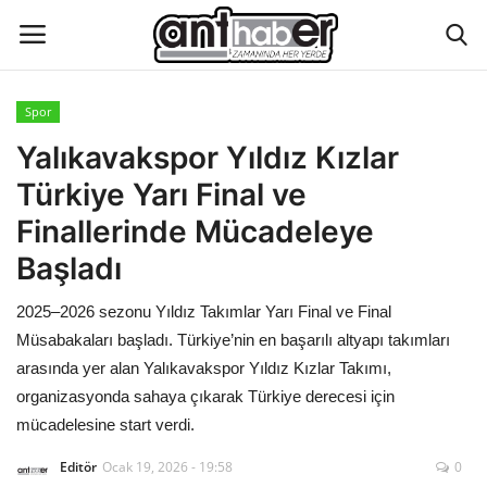
Spor
Künye
Yalıkavakspor Yıldız Kızlar
Türkiye Yarı Final ve
Eğitim
Finallerinde Mücadeleye
Aktüel Magazin
Başladı
2025–2026 sezonu Yıldız Takımlar Yarı Final ve Final
Hakkımızda
Müsabakaları başladı. Türkiye’nin en başarılı altyapı takımları
İletişim
arasında yer alan Yalıkavakspor Yıldız Kızlar Takımı,
organizasyonda sahaya çıkarak Türkiye derecesi için
Asayiş
mücadelesine start verdi.
Editör
Ocak 19, 2026 - 19:58
0
Çevre