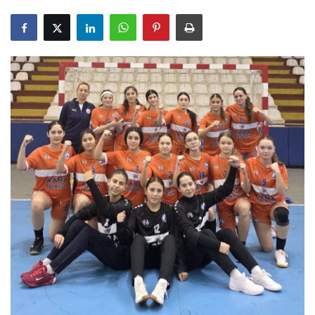
Gizlilik Politikası
Reklam ve İşbirliği
Bodrum Trafik Yoğunluk Haritası
Turizm
Siyaset
Bodrum Nöbetçi Eczaneler
Köşe Yazarları
Spor