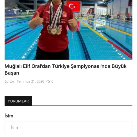
Muğlalı Elif Oral'dan Türkiye Şampiyonası'nda Büyük
Başarı
Editör
Temmuz 21, 2026
0
YORUMLAR
İsim