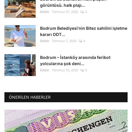
görüntüsü. halk plajı...
Editör
Temmuz 31, 2026
0
Bodrum Belediyesi'nin Bitez sahilini işletme
kararı ODT...
Editör
Temmuz 7, 2026
0
Bodrum – İstanköy arasında feribot
yolcularına şok deni...
Editör
Temmuz 16, 2026
0
ÖNERILEN HABERLER