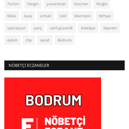
Turizm
Yangın
yunanistan
Göçmen
Muğla
Milas
kaza
orman
tatil
Marmaris
fethiye
operasyon
yarış
sahil güvenlik
belediye
deprem
eylem
chp
sanat
Bodrum
NÖBETÇI ECZANELER