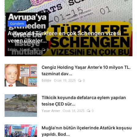
Gündem
Avrupa'da Türklere en çok Schengen vizesi
veren ülkeler...
Editör
Mart 5, 2025
0
Cengiz Holding Yaşar Anter’e 10 milyon TL.
tazminat dav...
Editör
Ocak 19, 2025
0
Tilkicik koyunda defalarca eylem yapılan
tesise ÇED sür...
Yasar Anter
Ocak 18, 2025
0
Muğla’nın bütün ilçelerinde Atatürk koşusu
yapıldı. Bod...