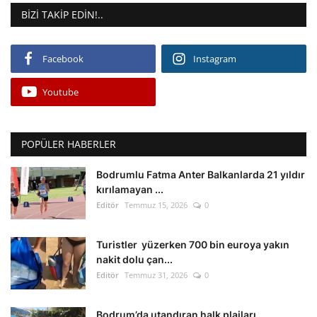
BIZI TAKIP EDIN!..
Facebook
Instagram
Youtube
POPÜLER HABERLER
Bodrumlu Fatma Anter Balkanlarda 21 yıldır
kırılamayan ...
Editör
Temmuz 15, 2026
0
Turistler yüzerken 700 bin euroya yakın
nakit dolu çan...
Editör
Temmuz 31, 2026
0
Bodrum’da utandıran halk plajları