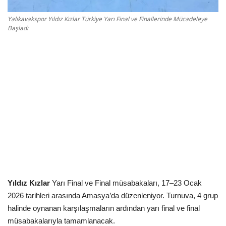
Kültür Sanat Tarih
Yalıkavakspor Yıldız Kızlar Türkiye Yarı Final ve Finallerinde Mücadeleye
Sağlık
Başladı
Ekonomi
Gündem
Dünya
Yıldız Kızlar
Yarı Final ve Final müsabakaları, 17–23 Ocak
2026 tarihleri arasında Amasya’da düzenleniyor. Turnuva, 4 grup
halinde oynanan karşılaşmaların ardından yarı final ve final
müsabakalarıyla tamamlanacak.