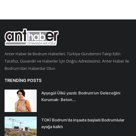
Anter Haber ile Bodrum Haberleri, Türkiye Gündemini Takip Edin
Tarafsız, Güvenilir ve Haberler İçin Doğru Adrestesiniz. Anter Haber ile
Bodrum'dan Haberdar Olun
TRENDING POSTS
Ayşegül Ülkü yazdı: Bodrum’un Geleceğini
Korumak- Beton...
TOKİ Bodrum’da inşaata başladı Bodrumlular
ayağa kalktı