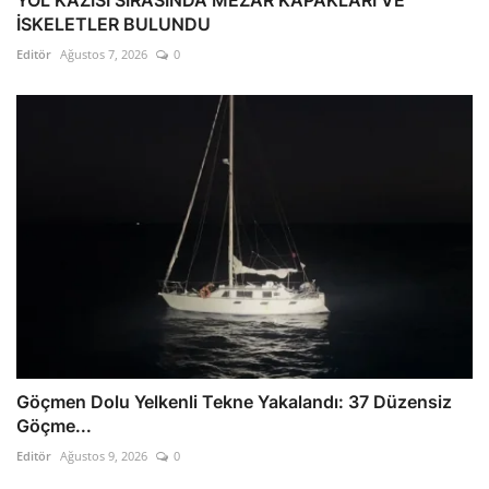
YOL KAZISI SIRASINDA MEZAR KAPAKLARI VE
İSKELETLER BULUNDU
Editör
Ağustos 7, 2026
0
Göçmen Dolu Yelkenli Tekne Yakalandı: 37 Düzensiz
Göçme...
Editör
Ağustos 9, 2026
0