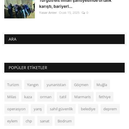
Turgutreis liman şantiyesinde ortalık
karıştı, bariyerl...
Yasar Anter
Ocak 15, 2025
0
ARA
POPÜLER ETIKETLER
Turizm
Yangın
yunanistan
Göçmen
Muğla
Milas
kaza
orman
tatil
Marmaris
fethiye
operasyon
yarış
sahil güvenlik
belediye
deprem
eylem
chp
sanat
Bodrum