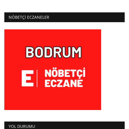
NÖBETÇI ECZANELER
YOL DURUMU