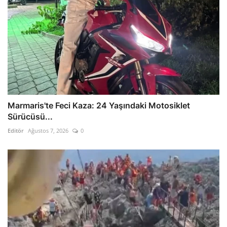
Marmaris'te Feci Kaza: 24 Yaşındaki Motosiklet
Sürücüsü...
Editör
Ağustos 7, 2026
0