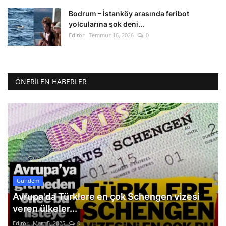
Bodrum – İstanköy arasında feribot
yolcularına şok deni...
Editör
Temmuz 16, 2026
0
ÖNERILEN HABERLER
Gündem
Avrupa'da Türklere en çok Schengen vizesi
veren ülkeler...
Editör
Mart 5, 2025
0