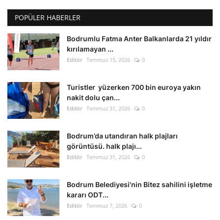
POPÜLER HABERLER
Bodrumlu Fatma Anter Balkanlarda 21 yıldır
kırılamayan ...
Editör
Temmuz 15, 2026
0
Turistler yüzerken 700 bin euroya yakın
nakit dolu çan...
Editör
Temmuz 31, 2026
0
Bodrum’da utandıran halk plajları
görüntüsü. halk plajı...
Editör
Temmuz 31, 2026
0
Bodrum Belediyesi'nin Bitez sahilini işletme
kararı ODT...
Editör
Temmuz 7, 2026
0