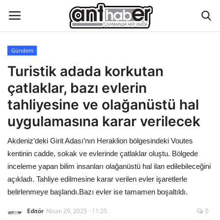
Gündem
Künye
Turistik adada korkutan
çatlaklar, bazı evlerin
Eğitim
tahliyesine ve olağanüstü hal
Aktüel Magazin
uygulamasına karar verilecek
Akdeniz’deki Girit Adası’nın Heraklion bölgesindeki Voutes
Hakkımızda
kentinin cadde, sokak ve evlerinde çatlaklar oluştu. Bölgede
İletişim
inceleme yapan bilim insanları olağanüstü hal ilan edilebileceğini
açıkladı. Tahliye edilmesine karar verilen evler işaretlerle
Asayiş
belirlenmeye başlandı.Bazı evler ise tamamen boşaltıldı.
Editör
Nisan 29, 2025 - 11:25
0
Çevre