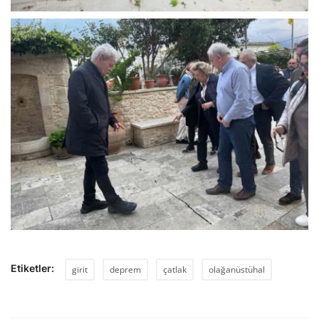
Etiketler:
girit
deprem
çatlak
olağanüstühal