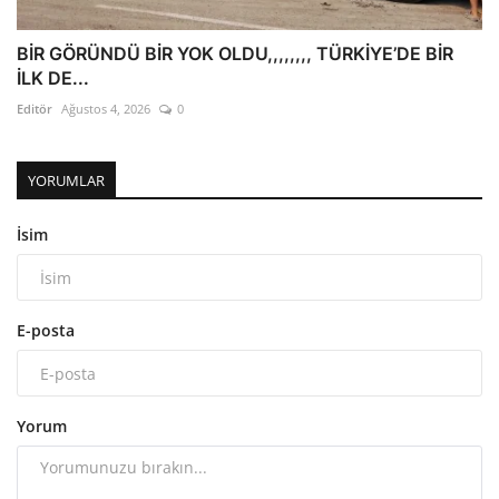
BİR GÖRÜNDÜ BİR YOK OLDU,,,,,,,, TÜRKİYE’DE BİR
İLK DE...
Editör
Ağustos 4, 2026
0
YORUMLAR
İsim
E-posta
Yorum