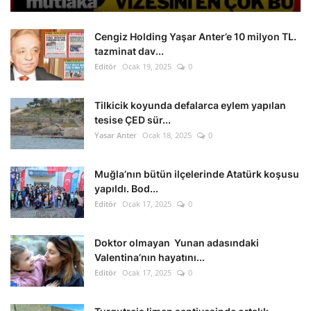
Cengiz Holding Yaşar Anter’e 10 milyon TL.
tazminat dav...
Editör
Ocak 19, 2025
0
Tilkicik koyunda defalarca eylem yapılan
tesise ÇED sür...
Yasar Anter
Ocak 18, 2025
0
Muğla’nın bütün ilçelerinde Atatürk koşusu
yapıldı. Bod...
Editör
Ocak 17, 2025
0
Doktor olmayan Yunan adasındaki
Valentina’nın hayatını...
Editör
Ocak 17, 2025
0