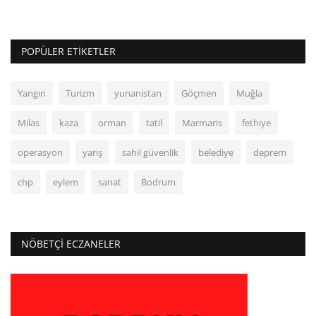
POPÜLER ETIKETLER
Yangın
Turizm
yunanistan
Göçmen
Muğla
Milas
kaza
orman
tatil
Marmaris
fethiye
operasyon
yarış
sahil güvenlik
belediye
deprem
chp
eylem
sanat
Bodrum
NÖBETÇI ECZANELER