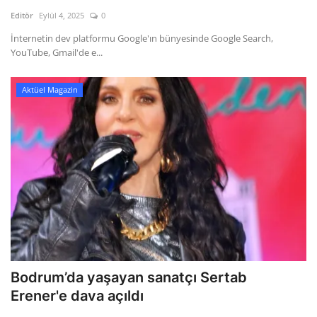
Kültür Sanat Tarih
Editör
Eylül 4, 2025
0
Sağlık
İnternetin dev platformu Google'ın bünyesinde Google Search,
YouTube, Gmail'de e...
Ekonomi
Aktüel Magazin
Gündem
Dünya
Bodrum’da yaşayan sanatçı Sertab
Erener'e dava açıldı