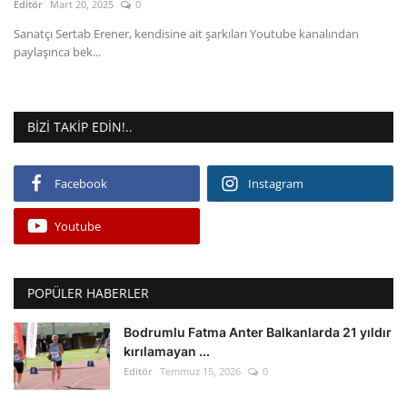
Editör
Mart 20, 2025
0
Sanatçı Sertab Erener, kendisine ait şarkıları Youtube kanalından
paylaşınca bek...
BIZI TAKIP EDIN!..
Facebook
Instagram
Youtube
POPÜLER HABERLER
Bodrumlu Fatma Anter Balkanlarda 21 yıldır
kırılamayan ...
Editör
Temmuz 15, 2026
0