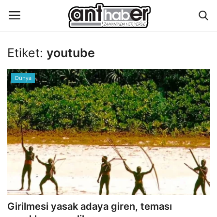
Etiket:
youtube
Künye
Dünya
Eğitim
Aktüel Magazin
Hakkımızda
İletişim
Asayiş
Girilmesi yasak adaya giren, teması
Çevre