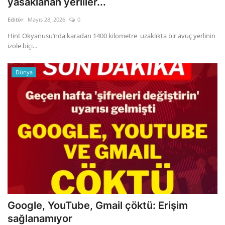
yasaklanan yerliler...
Editör
Mayıs 28, 2026
0
Gizlilik Politikası
Hint Okyanusu’nda karadan 1400 kilometre uzaklıkta bir avuç yerlinin
izole biçi...
Reklam ve İşbirliği
Bodrum Trafik Yoğunluk Haritası
Dünya
Turizm
Siyaset
Bodrum Nöbetçi Eczaneler
Köşe Yazarları
Spor
Google, YouTube, Gmail çöktü: Erişim
sağlanamıyor