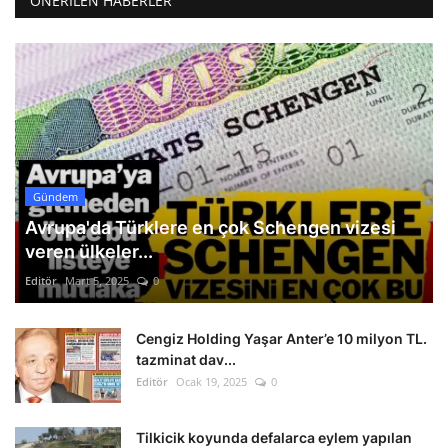
ÖNERILEN HABERLER
Gündem
Avrupa'da Türklere en çok Schengen vizesi
veren ülkeler...
Editör
Mart 5, 2025
0
Cengiz Holding Yaşar Anter’e 10 milyon TL.
tazminat dav...
Editör
Ocak 19, 2025
0
Tilkicik koyunda defalarca eylem yapılan