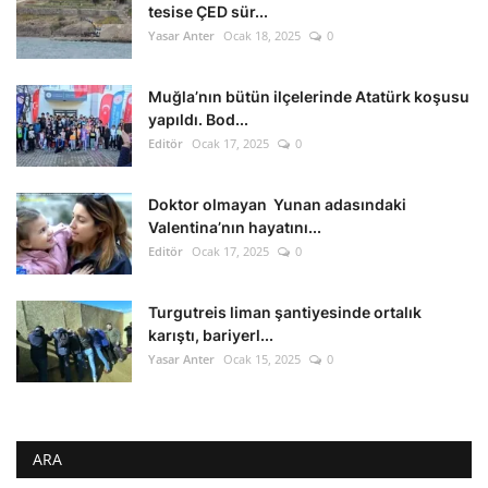
tesise ÇED sür...
Yasar Anter
Ocak 18, 2025
0
Muğla’nın bütün ilçelerinde Atatürk koşusu
yapıldı. Bod...
Editör
Ocak 17, 2025
0
Doktor olmayan Yunan adasındaki
Valentina’nın hayatını...
Editör
Ocak 17, 2025
0
Turgutreis liman şantiyesinde ortalık
karıştı, bariyerl...
Yasar Anter
Ocak 15, 2025
0
ARA