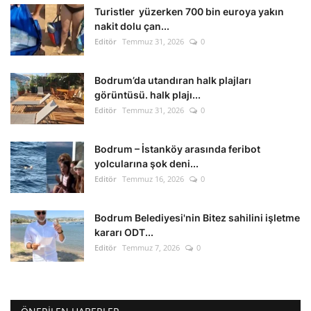
Turistler yüzerken 700 bin euroya yakın
nakit dolu çan...
Editör
Temmuz 31, 2026
0
Bodrum’da utandıran halk plajları
görüntüsü. halk plajı...
Editör
Temmuz 31, 2026
0
Bodrum – İstanköy arasında feribot
yolcularına şok deni...
Editör
Temmuz 16, 2026
0
Bodrum Belediyesi'nin Bitez sahilini işletme
kararı ODT...
Editör
Temmuz 7, 2026
0