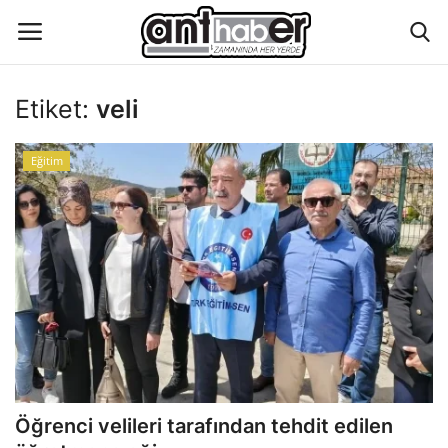
Etiket:
veli
Künye
Eğitim
Eğitim
Aktüel Magazin
Hakkımızda
İletişim
Asayiş
Öğrenci velileri tarafından tehdit edilen
Çevre