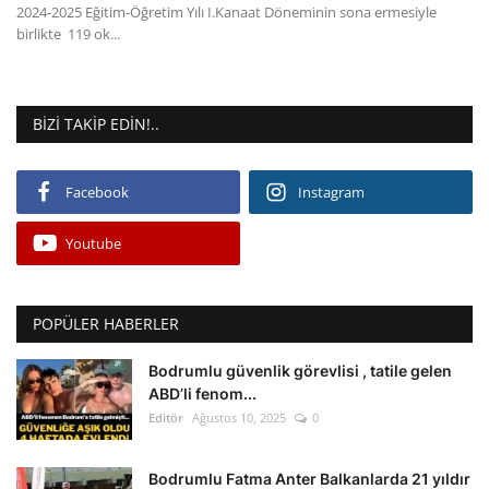
2024-2025 Eğitim-Öğretim Yılı I.Kanaat Döneminin sona ermesiyle
birlikte 119 ok...
BIZI TAKIP EDIN!..
Facebook
Instagram
Youtube
POPÜLER HABERLER
Bodrumlu güvenlik görevlisi , tatile gelen
ABD’li fenom...
Editör
Ağustos 10, 2025
0
Bodrumlu Fatma Anter Balkanlarda 21 yıldır