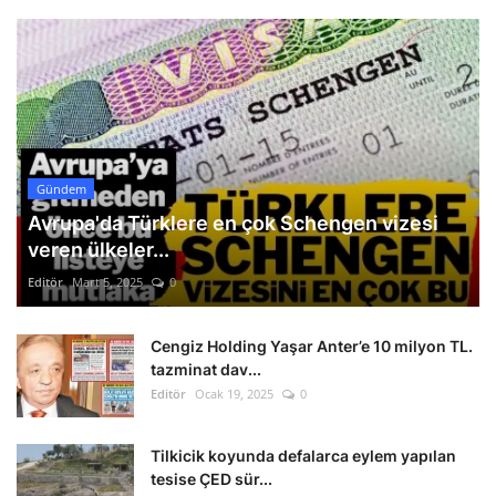
Gündem
Avrupa'da Türklere en çok Schengen vizesi
veren ülkeler...
Editör
Mart 5, 2025
0
Cengiz Holding Yaşar Anter’e 10 milyon TL.
tazminat dav...
Editör
Ocak 19, 2025
0
Tilkicik koyunda defalarca eylem yapılan
tesise ÇED sür...