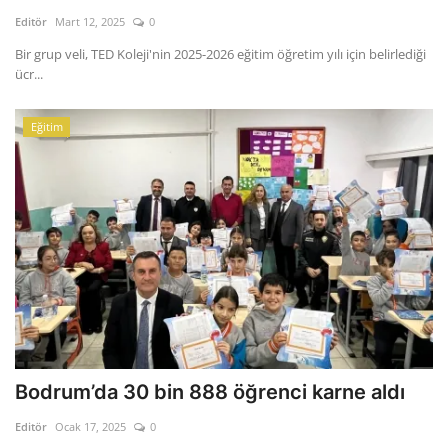
Kültür Sanat Tarih
Editör
Mart 12, 2025
0
Sağlık
Bir grup veli, TED Koleji'nin 2025-2026 eğitim öğretim yılı için belirlediği
ücr...
Ekonomi
Eğitim
Gündem
Dünya
Bodrum’da 30 bin 888 öğrenci karne aldı
Editör
Ocak 17, 2025
0