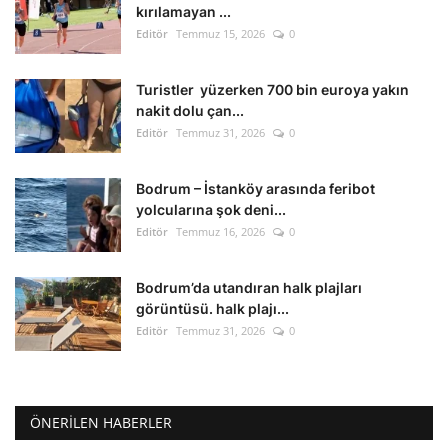
kırılamayan ...
Editör
Temmuz 15, 2026
0
Turistler yüzerken 700 bin euroya yakın
nakit dolu çan...
Editör
Temmuz 31, 2026
0
Bodrum – İstanköy arasında feribot
yolcularına şok deni...
Editör
Temmuz 16, 2026
0
Bodrum’da utandıran halk plajları
görüntüsü. halk plajı...
Editör
Temmuz 31, 2026
0
ÖNERILEN HABERLER