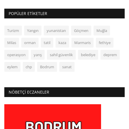
POPÜLER ETIKETLER
Turizm
Yangın
yunanistan
Göçmen
Muğla
Milas
orman
tatil
kaza
Marmaris
fethiye
operasyon
yarış
sahil güvenlik
belediye
deprem
eylem
chp
Bodrum
sanat
NÖBETÇI ECZANELER