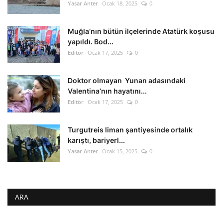
Yasar Anter
Ocak 18, 2025
0
Muğla’nın bütün ilçelerinde Atatürk koşusu
yapıldı. Bod...
Editör
Ocak 17, 2025
0
Doktor olmayan Yunan adasındaki
Valentina’nın hayatını...
Editör
Ocak 17, 2025
0
Turgutreis liman şantiyesinde ortalık
karıştı, bariyerl...
Yasar Anter
Ocak 15, 2025
0
ARA