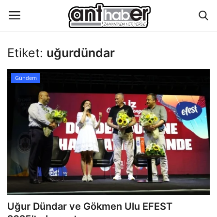
Etiket:
uğurdündar
Künye
Gündem
Eğitim
Aktüel Magazin
Hakkımızda
İletişim
Asayiş
Uğur Dündar ve Gökmen Ulu EFEST
Çevre