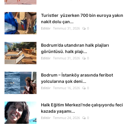
Kültür Sanat Tarih
Turistler yüzerken 700 bin euroya yakın
Sağlık
nakit dolu çan...
Editör
Temmuz 31, 2026
0
Ekonomi
Bodrum’da utandıran halk plajları
Gündem
görüntüsü. halk plajı...
Editör
Temmuz 31, 2026
0
Dünya
Bodrum – İstanköy arasında feribot
yolcularına şok deni...
Editör
Temmuz 16, 2026
0
Halk Eğitim Merkezi'nde çalışıyordu feci
kazada yaşamı...
Editör
Temmuz 24, 2026
0