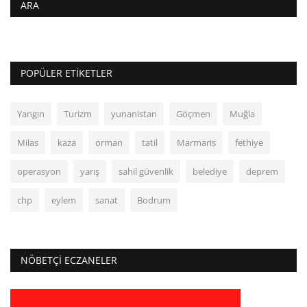
ARA
POPÜLER ETIKETLER
Yangın
Turizm
yunanistan
Göçmen
Muğla
Milas
kaza
orman
tatil
Marmaris
fethiye
operasyon
yarış
sahil güvenlik
belediye
deprem
chp
eylem
sanat
Bodrum
NÖBETÇI ECZANELER