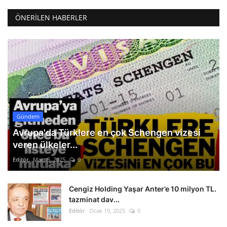
ÖNERILEN HABERLER
Gündem
Avrupa'da Türklere en çok Schengen vizesi
veren ülkeler...
Editör
Mart 5, 2025
0
Cengiz Holding Yaşar Anter’e 10 milyon TL.
tazminat dav...
Editör
Ocak 19, 2025
0