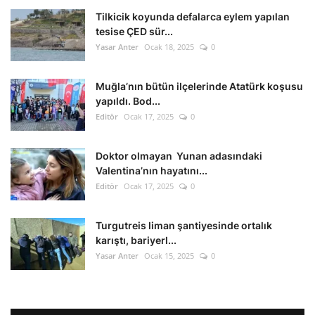
Tilkicik koyunda defalarca eylem yapılan
tesise ÇED sür...
Yasar Anter
Ocak 18, 2025
0
Muğla’nın bütün ilçelerinde Atatürk koşusu
yapıldı. Bod...
Editör
Ocak 17, 2025
0
Doktor olmayan Yunan adasındaki
Valentina’nın hayatını...
Editör
Ocak 17, 2025
0
Turgutreis liman şantiyesinde ortalık
karıştı, bariyerl...
Yasar Anter
Ocak 15, 2025
0