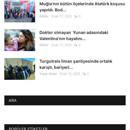
Muğla’nın bütün ilçelerinde Atatürk koşusu
yapıldı. Bod...
Editör
Ocak 17, 2025
0
Doktor olmayan Yunan adasındaki
Valentina’nın hayatını...
Editör
Ocak 17, 2025
0
Turgutreis liman şantiyesinde ortalık
karıştı, bariyerl...
Yasar Anter
Ocak 15, 2025
0
ARA
POPÜLER ETIKETLER