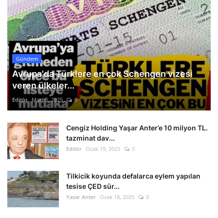
Gündem
Avrupa'da Türklere en çok Schengen vizesi
veren ülkeler...
Editör
Mart 5, 2025
0
Cengiz Holding Yaşar Anter’e 10 milyon TL.
tazminat dav...
Editör
Ocak 19, 2025
0
Tilkicik koyunda defalarca eylem yapılan
tesise ÇED sür...
Yasar Anter
Ocak 18, 2025
0