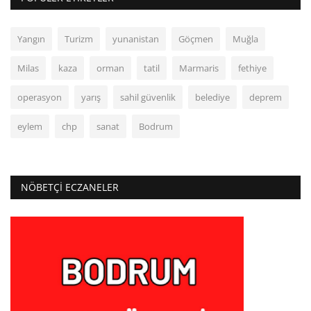
Yangın
Turizm
yunanistan
Göçmen
Muğla
Milas
kaza
orman
tatil
Marmaris
fethiye
operasyon
yarış
sahil güvenlik
belediye
deprem
eylem
chp
sanat
Bodrum
NÖBETÇI ECZANELER