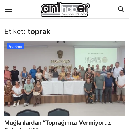
Etiket:
toprak
Künye
Gündem
Eğitim
Aktüel Magazin
Hakkımızda
İletişim
Asayiş
Muğlalılardan “Toprağımızı Vermiyoruz
Çevre