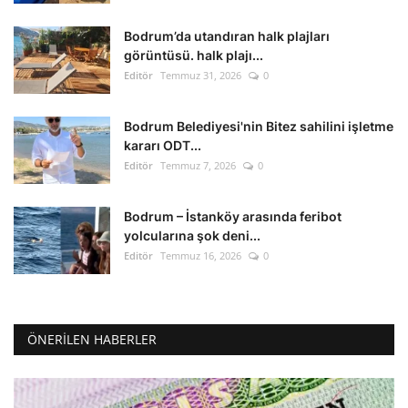
Bodrum’da utandıran halk plajları
görüntüsü. halk plajı...
Editör
Temmuz 31, 2026
0
Bodrum Belediyesi'nin Bitez sahilini işletme
kararı ODT...
Editör
Temmuz 7, 2026
0
Bodrum – İstanköy arasında feribot
yolcularına şok deni...
Editör
Temmuz 16, 2026
0
ÖNERILEN HABERLER