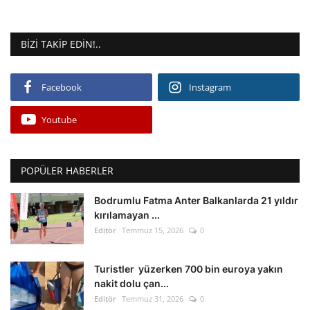
BIZI TAKIP EDIN!..
Facebook
Instagram
Youtube
POPÜLER HABERLER
Bodrumlu Fatma Anter Balkanlarda 21 yıldır
kırılamayan ...
Editör
Temmuz 15, 2026
0
Turistler yüzerken 700 bin euroya yakın
nakit dolu çan...
Editör
Temmuz 31, 2026
0