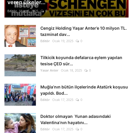
veren ülkeler...
Editör
Mart 5, 2025
0
Cengiz Holding Yaşar Anter’e 10 milyon TL.
tazminat dav...
Editör
Ocak 19, 2025
0
Tilkicik koyunda defalarca eylem yapılan
tesise ÇED sür...
Yasar Anter
Ocak 18, 2025
0
Muğla’nın bütün ilçelerinde Atatürk koşusu
yapıldı. Bod...
Editör
Ocak 17, 2025
0
Doktor olmayan Yunan adasındaki
Valentina’nın hayatını...
Editör
Ocak 17, 2025
0