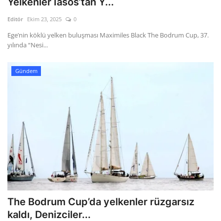
Yelkenler Iasos’tan Y...
Editör
Ekim 23, 2025
0
Gizlilik Politikası
Ege’nin köklü yelken buluşması Maximiles Black The Bodrum Cup, 37.
yılında “Nesi...
Reklam ve İşbirliği
Bodrum Trafik Yoğunluk Haritası
Gündem
Turizm
Siyaset
Bodrum Nöbetçi Eczaneler
Köşe Yazarları
Spor
The Bodrum Cup’da yelkenler rüzgarsız
kaldı, Denizciler...