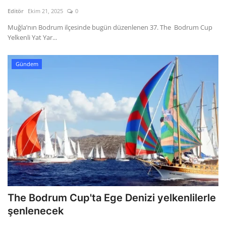
Kültür Sanat Tarih
Editör
Ekim 21, 2025
0
Sağlık
Muğla’nın Bodrum ilçesinde bugün düzenlenen 37. The Bodrum Cup
Yelkenli Yat Yar...
Ekonomi
Gündem
Gündem
Dünya
The Bodrum Cup'ta Ege Denizi yelkenlilerle
şenlenecek