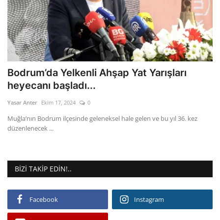
Bodrum’da Yelkenli Ahşap Yat Yarışları
heyecanı başladı...
Yasar Anter
Ekim 17, 2024
0
Muğla’nın Bodrum ilçesinde geleneksel hale gelen ve bu yıl 36. kez
düzenlenecek ...
BIZI TAKIP EDIN!..
Facebook
Instagram