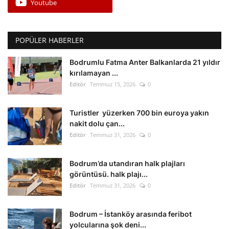
Youtube
POPÜLER HABERLER
Bodrumlu Fatma Anter Balkanlarda 21 yıldır
kırılamayan ...
Editör
Temmuz 15, 2026
0
Turistler yüzerken 700 bin euroya yakın
nakit dolu çan...
Editör
Temmuz 31, 2026
0
Bodrum’da utandıran halk plajları
görüntüsü. halk plajı...
Editör
Temmuz 31, 2026
0
Bodrum – İstanköy arasında feribot
yolcularına şok deni...