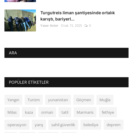
Turgutreis liman şantiyesinde ortalık
karıştı, bariyerl...
Yasar Anter
Ocak 15, 2025
0
ARA
POPÜLER ETIKETLER
Yangın
Turizm
yunanistan
Göçmen
Muğla
Milas
kaza
orman
tatil
Marmaris
fethiye
operasyon
yarış
sahil güvenlik
belediye
deprem