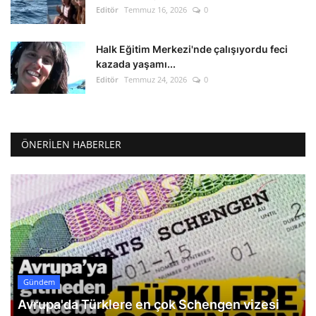
Editör
Temmuz 16, 2026
0
Halk Eğitim Merkezi'nde çalışıyordu feci
kazada yaşamı...
Editör
Temmuz 24, 2026
0
ÖNERILEN HABERLER
Gündem
Avrupa'da Türklere en çok Schengen vizesi