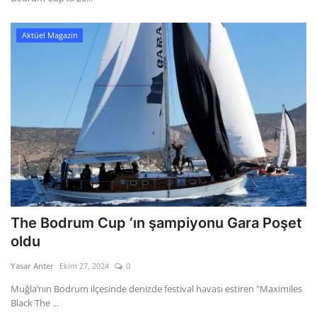
Aktüel Magazin
The Bodrum Cup ‘ın şampiyonu Gara Poşet
oldu
Yasar Anter
Ekim 27, 2024
0
Muğla’nın Bodrum ilçesinde denizde festival havası estiren "Maximiles
Black The ...