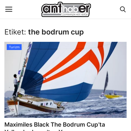
Etiket:
the bodrum cup
Künye
Turizm
Eğitim
Aktüel Magazin
Hakkımızda
İletişim
Asayiş
Maximiles Black The Bodrum Cup’ta
Çevre