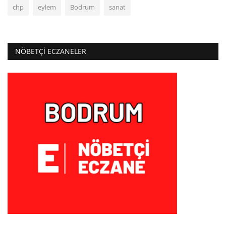
chp
eylem
Bodrum
sanat
NÖBETÇI ECZANELER